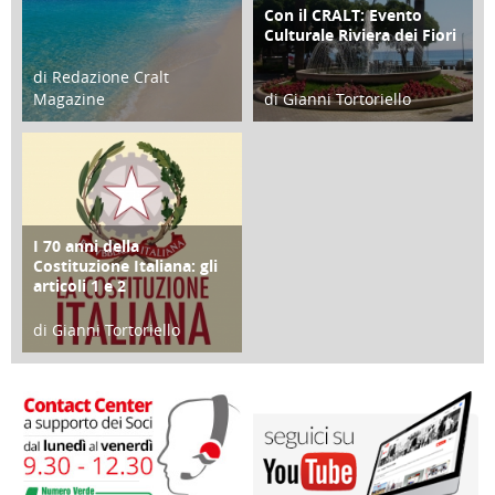
Con il CRALT: Evento
ATTIVITÀ
Culturale Riviera dei Fiori
di Redazione Cralt
Magazine
di Gianni Tortoriello
25 Giugno 2016
16 Febbraio 2018
I 70 anni della
FOCUS
Costituzione Italiana: gli
articoli 1 e 2
di Gianni Tortoriello
17 Marzo 2018