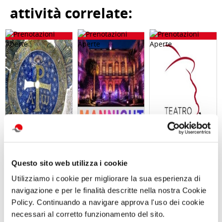
attività correlate:
Visita guidata
Visita serale
ABBONAMENTO
SAN GENNARO
con
PER LA
E NAPOLI:
performance
STAGIONE
Questo sito web utilizza i cookie
DUOMO E
MANNight UNA
2026/2027 AL
BATTISTERO DI
NOTTE AL
TEATRO TOTO'
Utilizziamo i cookie per migliorare la sua esperienza di
SAN GIOVANNI
MUSEO TRA
IN FONTE
MUSICA E
navigazione e per le finalità descritte nella nostra Cookie
Domenica 13
PERFORMANCE
Policy. Continuando a navigare approva l'uso dei cookie
Settembre 2026
Sabato 26
ore 10:30
Settembre ore
necessari al corretto funzionamento del sito.
19:30