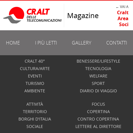
← VAI A
Cralt
Magazine
Area
Soci
HOME
I PIÙ LETTI
GALLERY
CONTATTI
CRALT 40°
BENESSERE/LIFESTYLE
CULTURA/ARTE
TECNOLOGIA
EVENTI
WELFARE
TURISMO
SPORT
AMBIENTE
DIARIO DI VIAGGIO
ATTIVITÀ
FOCUS
TERRITORIO
COPERTINA
BORGHI D'ITALIA
CONTRO COPERTINA
SOCIALE
LETTERE AL DIRETTORE