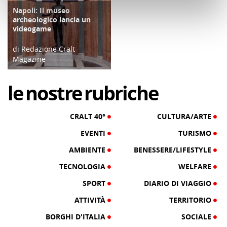
Napoli: Il museo
TECNOLOGIA
archeologico lancia un
videogame
di Redazione Cralt
Magazine
10/11/16
le
nostre
rubriche
CRALT 40°
CULTURA/ARTE
EVENTI
TURISMO
AMBIENTE
BENESSERE/LIFESTYLE
TECNOLOGIA
WELFARE
SPORT
DIARIO DI VIAGGIO
ATTIVITÀ
TERRITORIO
BORGHI D'ITALIA
SOCIALE