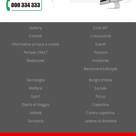
Gallery
Cralt 40°
Contatti
Cultura/Arte
Informativa privacy e cookie
Eventi
Portale CRALT
Turismo
Redazione
Ambiente
Benessere/Lifestyle
Tecnologia
Borghi d'Italia
Welfare
Sociale
Sport
Focus
Diario di Viaggio
Copertina
Attività
Contro copertina
Territorio
Lettere al direttore