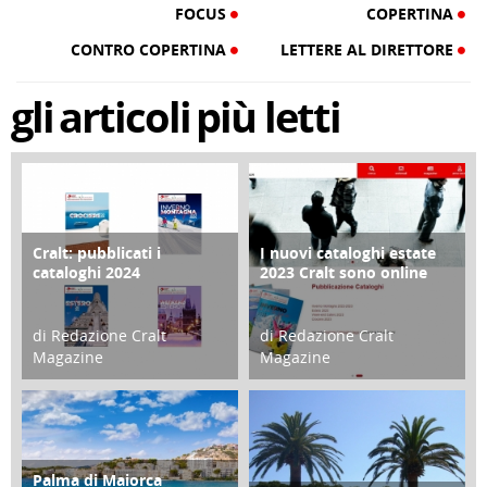
FOCUS
COPERTINA
CONTRO COPERTINA
LETTERE AL DIRETTORE
gli
articoli
più letti
Cralt: pubblicati i
I nuovi cataloghi estate
COPERTINA
CONTRO COPERTINA
cataloghi 2024
2023 Cralt sono online
di Redazione Cralt
di Redazione Cralt
Magazine
Magazine
21 Novembre 2023
07 Marzo 2023
Palma di Maiorca
ATTIVITÀ