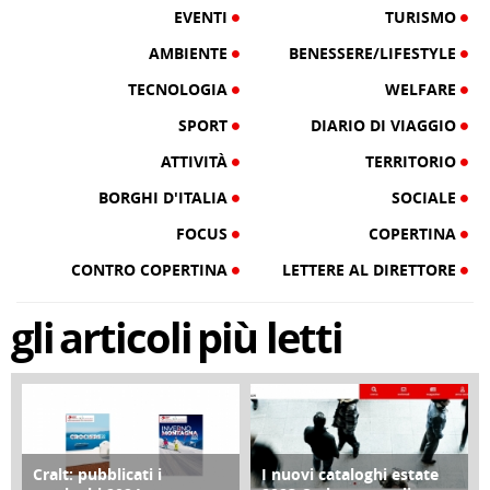
EVENTI
TURISMO
AMBIENTE
BENESSERE/LIFESTYLE
TECNOLOGIA
WELFARE
SPORT
DIARIO DI VIAGGIO
ATTIVITÀ
TERRITORIO
BORGHI D'ITALIA
SOCIALE
FOCUS
COPERTINA
CONTRO COPERTINA
LETTERE AL DIRETTORE
gli
articoli
più letti
Cralt: pubblicati i
I nuovi cataloghi estate
COPERTINA
CONTRO COPERTINA