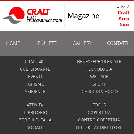
← VAI A
Cralt
Magazine
Area
Soci
HOME
I PIÙ LETTI
GALLERY
CONTATTI
CRALT 40°
BENESSERE/LIFESTYLE
CULTURA/ARTE
TECNOLOGIA
EVENTI
WELFARE
TURISMO
SPORT
AMBIENTE
DIARIO DI VIAGGIO
ATTIVITÀ
FOCUS
TERRITORIO
COPERTINA
BORGHI D'ITALIA
CONTRO COPERTINA
SOCIALE
LETTERE AL DIRETTORE