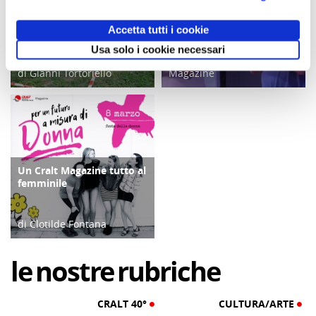
Meeting delle famiglie
COPERTINA
Cralt 2024, all'insegna
Meeting delle famiglie
COPERTINA
Accetta tutti i cookie
delle attività
Cralt 2025: continuano le
attività
Usa solo i cookie necessari
di Redazione Cralt
di Gianni Tortoriello
Magazine
03/09/25
10/09/24
Un Cralt Magazine tutto al
COPERTINA
femminile
di Clotilde Fontana
28/02/23
le
nostre
rubriche
CRALT 40°
CULTURA/ARTE