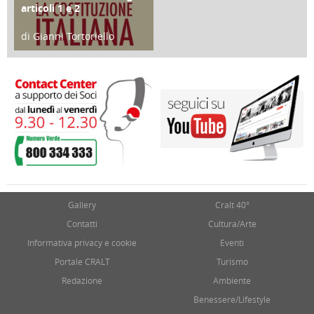
articoli 1 e 2
di Gianni Tortoriello
17 Marzo 2018
Gallery
Cralt 40°
Contatti
Cultura/Arte
Informativa privacy e cookie
Eventi
Portale CRALT
Turismo
Redazione
Ambiente
Benessere/Lifestyle