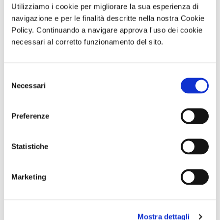
Utilizziamo i cookie per migliorare la sua esperienza di
navigazione e per le finalità descritte nella nostra Cookie
Policy. Continuando a navigare approva l'uso dei cookie
Giornata in
Trekking con
ABBONAMENTO
necessari al corretto funzionamento del sito.
natura con
aperitivo IL
PER LA
picnic L’OASI
MONTE FAITO -
STAGIONE
NATURALISTICA
UNA TERRAZZA
2026/2027 AL
DI MARIO
SUL GOLFO
TEATRO TOTO'
Selezione
Sabato 12
Sabato 19
Necessari
del
Settembre 2026
Settembre 2026
ore 10:00
ore 09:30
consenso
Preferenze
Comunicato n. 96
Comunicato n. 98
Comunicato n. 100
Napoli, 03 Agosto
Napoli, 04 Agosto
Napoli, 06 Agosto
2026
2026
2026
Statistiche
potrebbero interessarti
Marketing
Mostra dettagli