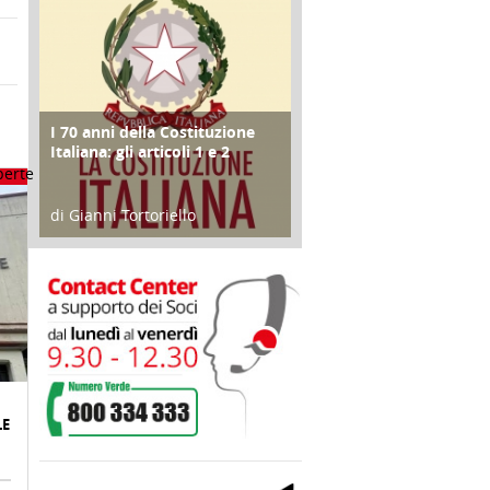
I 70 anni della Costituzione
FOCUS
Italiana: gli articoli 1 e 2
di Gianni Tortoriello
17 Marzo 2018
LE