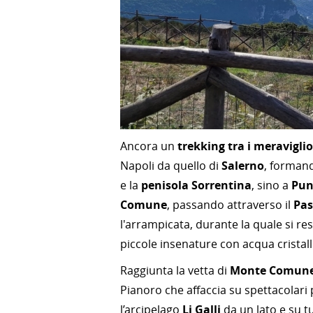
Ancora un
trekking tra i meraviglio
Napoli da quello di
Salerno
, formand
e la
penisola Sorrentina
, sino a
Pun
Comune
, passando attraverso il
Pas
l'arrampicata, durante la quale si re
piccole insenature con acqua cristall
Raggiunta la vetta di
Monte Comune a
Pianoro che affaccia su spettacolar
l’arcipelago
Li Galli
da un lato e su t