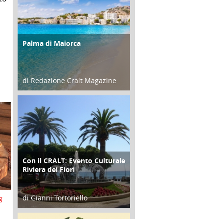
Palma di Maiorca
ATTIVITÀ
di Redazione Cralt Magazine
25 Giugno 2016
Con il CRALT: Evento Culturale
ATTIVITÀ
Riviera dei Fiori
di Gianni Tortoriello
g
16 Febbraio 2018