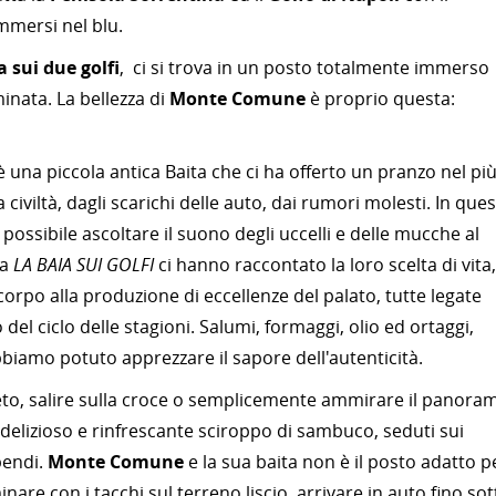
mmersi nel blu.
a sui due golfi
, ci si trova in un posto totalmente immerso
inata. La bellezza di
Monte Comune
è proprio questa:
è una piccola antica Baita che ci ha offerto un pranzo nel pi
 civiltà, dagli scarichi delle auto, dai rumori molesti. In que
possibile ascoltare il suono degli uccelli e delle mucche al
la
LA BAIA SUI GOLFI
ci hanno raccontato la loro scelta di vita,
corpo alla produzione di eccellenze del palato, tutte legate
o del ciclo delle stagioni. Salumi, formaggi, olio ed ortaggi,
bbiamo potuto apprezzare il sapore dell'autenticità.
neto, salire sulla croce o semplicemente ammirare il panora
delizioso e rinfrescante sciroppo di sambuco, seduti sui
pendi.
Monte Comune
e la sua baita non è il posto adatto p
are con i tacchi sul terreno liscio, arrivare in auto fino sot