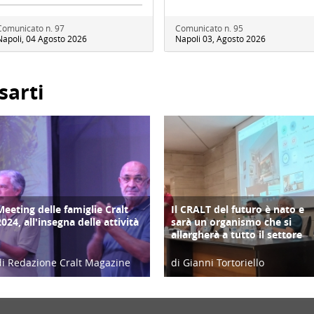
Comunicato n. 97
Comunicato n. 95
Napoli, 04 Agosto 2026
Napoli 03, Agosto 2026
sarti
Meeting delle famiglie Cralt
Il CRALT del futuro è nato e
COPERTINA
COPERTINA
2024, all'insegna delle attività
sarà un organismo che si
allargherà a tutto il settore
di Redazione Cralt Magazine
di Gianni Tortoriello
10/09/24
18/07/24