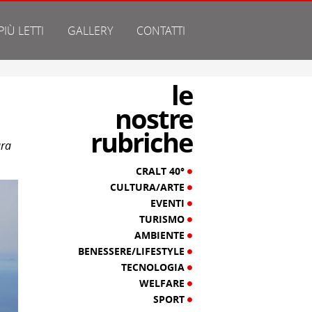
 PIÙ LETTI
GALLERY
CONTATTI
le
nostre
rubriche
ura
CRALT 40°
CULTURA/ARTE
EVENTI
TURISMO
AMBIENTE
BENESSERE/LIFESTYLE
TECNOLOGIA
WELFARE
SPORT