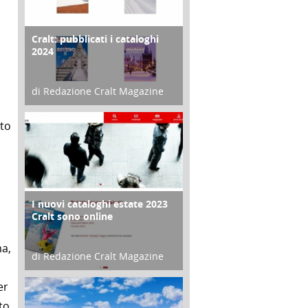
Cralt: pubblicati i cataloghi
COPERTINA
2024
di Redazione Cralt Magazine
ù
21 Novembre 2023
sto
I nuovi cataloghi estate 2023
CONTRO COPERTINA
Cralt sono online
ma,
di Redazione Cralt Magazine
07 Marzo 2023
er
to