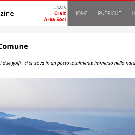
← VAI A
zine
Cralt
HOME
RUBRICHE
I
Area Soci
 Comune
 due golfi, ci si trova in un posto totalmente immerso nella nat