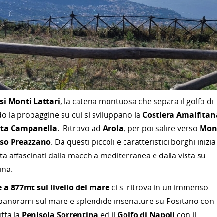
si Monti Lattari
, la catena montuosa che separa il golfo di
o la propaggine su cui si sviluppano la
Costiera Amalfitan
ta Campanella
. Ritrovo ad
Arola
, per poi salire verso
Mon
so Preazzano
. Da questi piccoli e caratteristici borghi inizia
sta affascinati dalla macchia mediterranea e dalla vista su
ina.
 877mt sul livello del mare
ci si ritrova in un immenso
i panorami sul mare e splendide insenature su Positano con
utta la
Penisola Sorrentina
ed il
Golfo di Napoli
con il