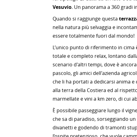
Vesuvio
. Un panorama a 360 gradi i
Quando si raggiunge questa
terrazz
nella natura più selvaggia e incontam
essere totalmente fuori dal mondo!
L’unico punto di riferimento in cima 
totale e completo relax, lontano dalla
scenario d'altri tempi, dove è ancora 
pascolo, gli amici dell'azienda agrico
che li ha portati a dedicarsi anima e 
alla terra della Costiera ed al rispett
marmellate e vini a km zero, di cui a
È possibile passeggiare lungo il vig
che sa di paradiso, sorseggiando un 
divanetti e godendo di tramonti stu
l’ospite pretenzioso, che vuole cammin