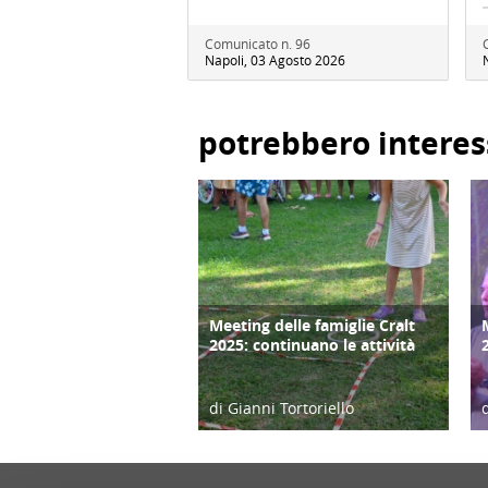
Comunicato n. 96
Napoli, 03 Agosto 2026
potrebbero interes
Meeting delle famiglie Cralt
COPERTINA
2025: continuano le attività
di Gianni Tortoriello
03/09/25