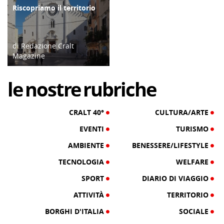
Riscopriamo il territorio
TERRITORIO
di Redazione Cralt
Magazine
22/11/19
le
nostre
rubriche
CRALT 40°
CULTURA/ARTE
EVENTI
TURISMO
AMBIENTE
BENESSERE/LIFESTYLE
TECNOLOGIA
WELFARE
SPORT
DIARIO DI VIAGGIO
ATTIVITÀ
TERRITORIO
BORGHI D'ITALIA
SOCIALE