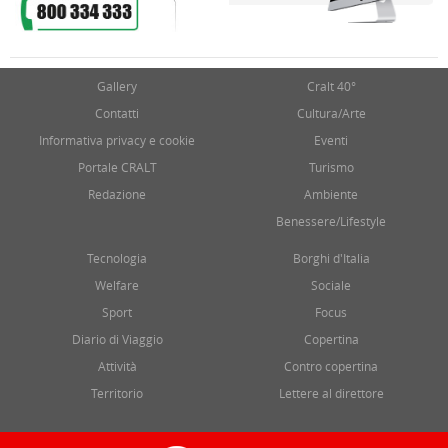
Gallery
Cralt 40°
Contatti
Cultura/Arte
Informativa privacy e cookie
Eventi
Portale CRALT
Turismo
Redazione
Ambiente
Benessere/Lifestyle
Tecnologia
Borghi d'Italia
Welfare
Sociale
Sport
Focus
Diario di Viaggio
Copertina
Attività
Contro copertina
Territorio
Lettere al direttore