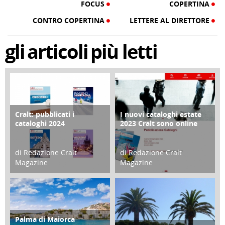
FOCUS
COPERTINA
CONTRO COPERTINA
LETTERE AL DIRETTORE
gli
articoli
più letti
Cralt: pubblicati i
I nuovi cataloghi estate
COPERTINA
CONTRO COPERTINA
cataloghi 2024
2023 Cralt sono online
di Redazione Cralt
di Redazione Cralt
Magazine
Magazine
21 Novembre 2023
07 Marzo 2023
Palma di Maiorca
ATTIVITÀ