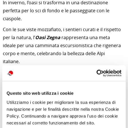
In inverno, l’oasi si trasforma in una destinazione
perfetta per lo sci di fondo e le passeggiate con le
ciaspole.
Con le sue viste mozzafiato, i sentieri curati e il rispetto
per la natura, l’
Oasi Zegna
rappresenta una meta
ideale per una camminata escursionistica che rigenera
corpo e mente, celebrando la bellezza delle Alpi
italiane.
Per approfondimenti e news su quest'attività
clicca qui
Questo sito web utilizza i cookie
Foto di Karsten Paulick da Pixabay
Utilizziamo i cookie per migliorare la sua esperienza di
navigazione e per le finalità descritte nella nostra Cookie
Policy. Continuando a navigare approva l'uso dei cookie
necessari al corretto funzionamento del sito.
di Redazione Cralt Magazine