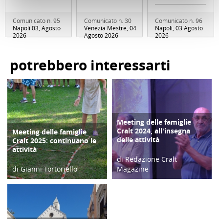
Comunicato n. 95
Comunicato n. 30
Comunicato n. 96
Napoli 03, Agosto
Venezia Mestre, 04
Napoli, 03 Agosto
2026
Agosto 2026
2026
potrebbero interessarti
Meeting delle famiglie
COPERTINA
Cralt 2024, all'insegna
Meeting delle famiglie
COPERTINA
delle attività
Cralt 2025: continuano le
attività
di Redazione Cralt
di Gianni Tortoriello
Magazine
03/09/25
10/09/24