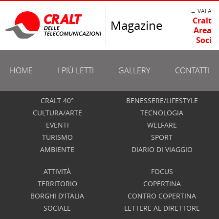
← VAI A
Cralt
Magazine
Area
Soci
HOME
I PIÙ LETTI
GALLERY
CONTATTI
CRALT 40°
BENESSERE/LIFESTYLE
CULTURA/ARTE
TECNOLOGIA
EVENTI
WELFARE
TURISMO
SPORT
AMBIENTE
DIARIO DI VIAGGIO
ATTIVITÀ
FOCUS
TERRITORIO
COPERTINA
BORGHI D'ITALIA
CONTRO COPERTINA
SOCIALE
LETTERE AL DIRETTORE