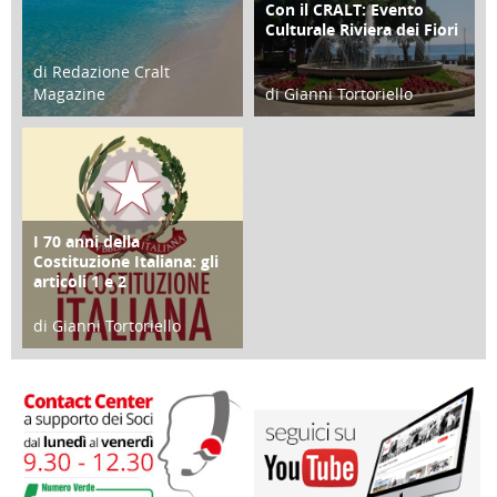
Con il CRALT: Evento
ATTIVITÀ
Culturale Riviera dei Fiori
di Redazione Cralt
Magazine
di Gianni Tortoriello
25 Giugno 2016
16 Febbraio 2018
I 70 anni della
FOCUS
Costituzione Italiana: gli
articoli 1 e 2
di Gianni Tortoriello
17 Marzo 2018