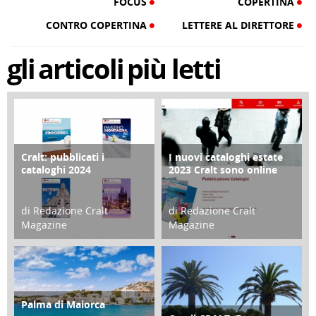
FOCUS
COPERTINA
CONTRO COPERTINA
LETTERE AL DIRETTORE
gli
articoli
più letti
Cralt: pubblicati i
I nuovi cataloghi estate
COPERTINA
CONTRO COPERTINA
cataloghi 2024
2023 Cralt sono online
di Redazione Cralt
di Redazione Cralt
Magazine
Magazine
21 Novembre 2023
07 Marzo 2023
Palma di Maiorca
ATTIVITÀ