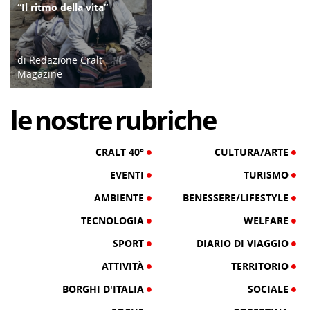
“Il ritmo della vita”
CULTURA/ARTE
di Redazione Cralt
Magazine
03/08/26
le
nostre
rubriche
CRALT 40°
CULTURA/ARTE
EVENTI
TURISMO
AMBIENTE
BENESSERE/LIFESTYLE
TECNOLOGIA
WELFARE
SPORT
DIARIO DI VIAGGIO
ATTIVITÀ
TERRITORIO
BORGHI D'ITALIA
SOCIALE