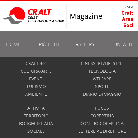
← VAI A
Cralt
Magazine
Area
Soci
HOME
I PIÙ LETTI
GALLERY
CONTATTI
CRALT 40°
BENESSERE/LIFESTYLE
CULTURA/ARTE
TECNOLOGIA
EVENTI
WELFARE
TURISMO
SPORT
AMBIENTE
DIARIO DI VIAGGIO
ATTIVITÀ
FOCUS
TERRITORIO
COPERTINA
BORGHI D'ITALIA
CONTRO COPERTINA
SOCIALE
LETTERE AL DIRETTORE