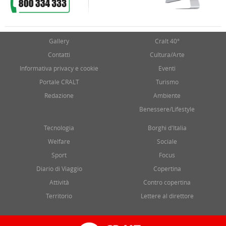
Gallery
Cralt 40°
Contatti
Cultura/Arte
Informativa privacy e cookie
Eventi
Portale CRALT
Turismo
Redazione
Ambiente
Benessere/Lifestyle
Tecnologia
Borghi d'Italia
Welfare
Sociale
Sport
Focus
Diario di Viaggio
Copertina
Attività
Contro copertina
Territorio
Lettere al direttore