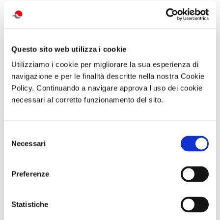
attività correlate:
Questo sito web utilizza i cookie
Utilizziamo i cookie per migliorare la sua esperienza di
navigazione e per le finalità descritte nella nostra Cookie
Policy. Continuando a navigare approva l'uso dei cookie
necessari al corretto funzionamento del sito.
Selezione
SOGGIORNO A
Abbonameni
Visita guidata
Necessari
del
CAORLE - Hotel
Trenitalia
SAN GENNARO
consenso
Olympus - dal 10
E NAPOLI:
al 13 settembre
DUOMO E
o dall 11 al 13
BATTISTERO DI
Preferenze
settembre
SAN GIOVANNI
IN FONTE
Domenica 13
Statistiche
Settembre 2026
ore 10:30