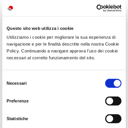
attività correlate:
Questo sito web utilizza i cookie
Utilizziamo i cookie per migliorare la sua esperienza di
navigazione e per le finalità descritte nella nostra Cookie
Policy. Continuando a navigare approva l'uso dei cookie
necessari al corretto funzionamento del sito.
Visita serale
Abbonameni
Visita guidata
Selezione
con
Trenitalia
SAN GENNARO
Necessari
del
performance
E NAPOLI:
MANNight UNA
DUOMO E
consenso
NOTTE AL
BATTISTERO DI
MUSEO TRA
SAN GIOVANNI
Preferenze
MUSICA E
IN FONTE
PERFORMANCE
Domenica 13
Sabato 26
Settembre 2026
Settembre ore
ore 10:30
Statistiche
19:30