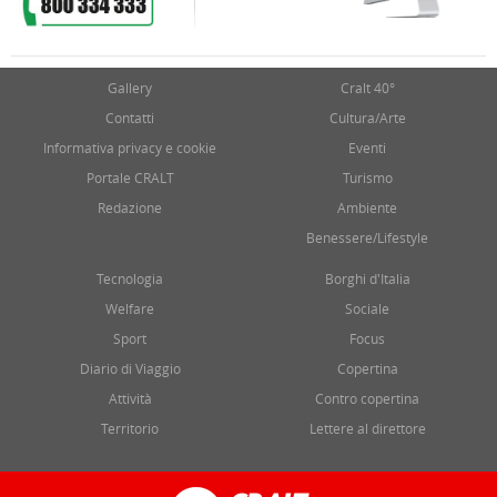
Gallery
Cralt 40°
Contatti
Cultura/Arte
Informativa privacy e cookie
Eventi
Portale CRALT
Turismo
Redazione
Ambiente
Benessere/Lifestyle
Tecnologia
Borghi d'Italia
Welfare
Sociale
Sport
Focus
Diario di Viaggio
Copertina
Attività
Contro copertina
Territorio
Lettere al direttore