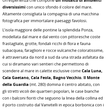
Un'esperienza che compone
un mosaico di ambienti
diversissimi
con unico sfondo il colore del mare.
Altamente consigliata la compagnia di una macchina
fotografica per immortalare paesaggi favolosi.
L'isola maggiore delle pontine la splendida Ponza,
modellata dal mare e dal vento con pittoresche coste
frastagliate, grotte, fondali ricchi di flora e fauna
subacquea, faraglioni e rocce vulcaniche coloratissime,
è attraversata da nord a sud da una strada asfaltata da
cui si diramano vari sentieri che permettono di
scendere al mare in calette esclusive come
Cala Luna,
Cala Gaetano, Cala Feola, Bagno Vecchio. Il Monte
della Guardia
(mt. 280) domina il centro abitato, con
gli stretti vicoli dei quartieri popolari, le case bianche
con i balconi fioriti che seguono la linea della collina ed
il porto costruito dal Vanvitelli in epoca borbonica con i