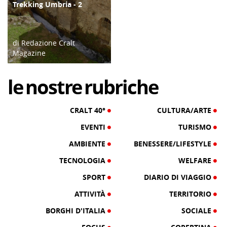
Trekking Umbria - 2
ATTIVITÀ
di Redazione Cralt
Magazine
12/10/16
le
nostre
rubriche
CRALT 40°
CULTURA/ARTE
EVENTI
TURISMO
AMBIENTE
BENESSERE/LIFESTYLE
TECNOLOGIA
WELFARE
SPORT
DIARIO DI VIAGGIO
ATTIVITÀ
TERRITORIO
BORGHI D'ITALIA
SOCIALE