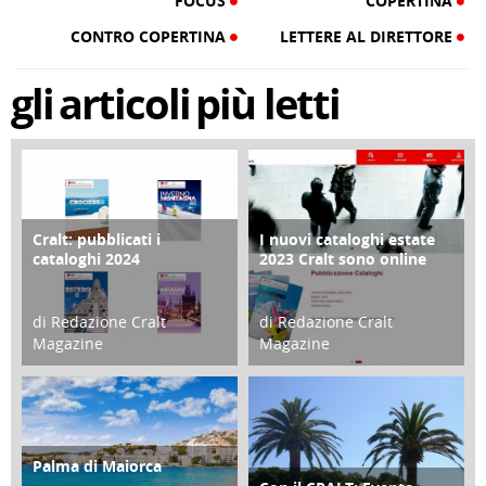
FOCUS
COPERTINA
CONTRO COPERTINA
LETTERE AL DIRETTORE
gli
articoli
più letti
Cralt: pubblicati i
I nuovi cataloghi estate
COPERTINA
CONTRO COPERTINA
cataloghi 2024
2023 Cralt sono online
di Redazione Cralt
di Redazione Cralt
Magazine
Magazine
21 Novembre 2023
07 Marzo 2023
Palma di Maiorca
ATTIVITÀ