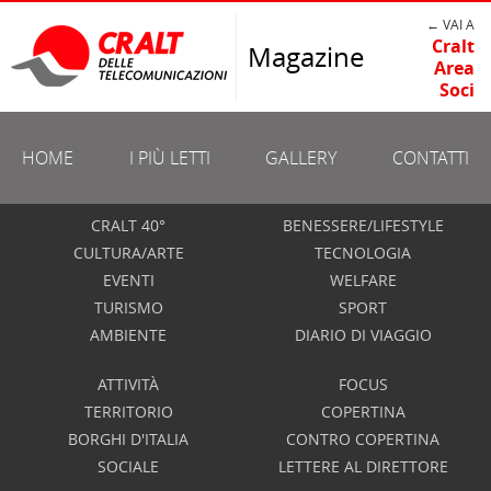
← VAI A
Cralt
Magazine
Area
Soci
HOME
I PIÙ LETTI
GALLERY
CONTATTI
CRALT 40°
BENESSERE/LIFESTYLE
CULTURA/ARTE
TECNOLOGIA
EVENTI
WELFARE
TURISMO
SPORT
AMBIENTE
DIARIO DI VIAGGIO
ATTIVITÀ
FOCUS
TERRITORIO
COPERTINA
BORGHI D'ITALIA
CONTRO COPERTINA
SOCIALE
LETTERE AL DIRETTORE