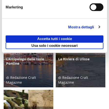
Marketing
Comunicato n. 99
Comunicato n. 23
Comunicato n. 97
Napoli, 05 Agosto
Palermo, 30 Giugno
Napoli, 04 Agosto
2026
2026
2026
Mostra dettagli
potrebbero interessarti
Accetta tutti i cookie
Usa solo i cookie necessari
L’Arcipelago delle Isole
La Riviera di Ulisse
TURISMO
ATTIVITÀ
Pontine
di Redazione Cralt
di Redazione Cralt
Magazine
Magazine
07/06/22
10/05/18