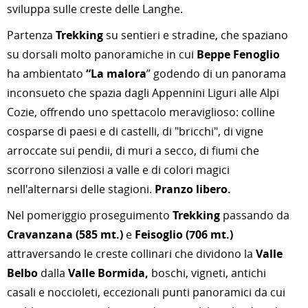
sviluppa sulle creste delle Langhe.
Partenza
Trekking
su sentieri e stradine, che spaziano
su dorsali molto panoramiche in cui
Beppe Fenoglio
ha ambientato
“La malora
” godendo di un panorama
inconsueto che spazia dagli Appennini Liguri alle Alpi
Cozie, offrendo uno spettacolo meraviglioso: colline
cosparse di paesi e di castelli, di "bricchi", di vigne
arroccate sui pendii, di muri a secco, di fiumi che
scorrono silenziosi a valle e di colori magici
nell'alternarsi delle stagioni.
Pranzo libero.
Nel pomeriggio proseguimento
Trekkin
g
passando da
Cravanzana (585 mt.)
e
Feisoglio (706 mt.)
attraversando le creste collinari che dividono la
Valle
Belbo
dalla
Valle Bormida,
boschi, vigneti, antichi
casali e noccioleti, eccezionali punti panoramici da cui