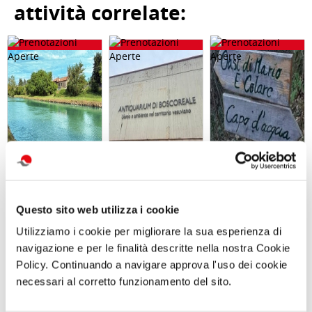
attività correlate:
GARA DI PESCA
Visita guidata
Giornata in
– Naviglio del
VILLA REGINA E
natura con
Questo sito web utilizza i cookie
Brenta - Sabato
L’ANTIQUARIUM
picnic L’OASI
12 Settembre
DI BOSCOREALE
NATURALISTICA
Utilizziamo i cookie per migliorare la sua esperienza di
2026 - Località
Domenica 06
DI MARIO
Dolo (VE)
Settembre 2026
Sabato 12
navigazione e per le finalità descritte nella nostra Cookie
ore 10:00
Settembre 2026
Policy. Continuando a navigare approva l'uso dei cookie
ore 10:00
necessari al corretto funzionamento del sito.
Comunicato n. 30
Comunicato n. 95
Comunicato n. 96