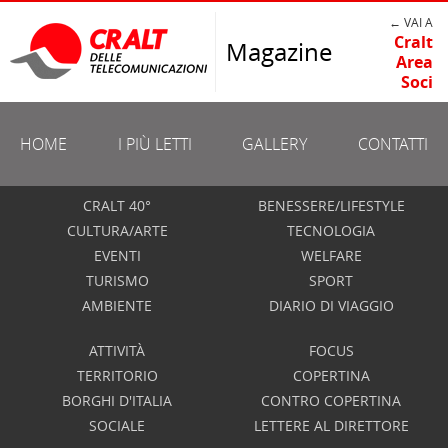
← VAI A
Cralt
Magazine
Area
Soci
HOME
I PIÙ LETTI
GALLERY
CONTATTI
CRALT 40°
BENESSERE/LIFESTYLE
CULTURA/ARTE
TECNOLOGIA
EVENTI
WELFARE
TURISMO
SPORT
AMBIENTE
DIARIO DI VIAGGIO
ATTIVITÀ
FOCUS
TERRITORIO
COPERTINA
BORGHI D'ITALIA
CONTRO COPERTINA
SOCIALE
LETTERE AL DIRETTORE