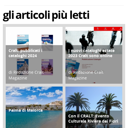
gli
articoli
più letti
Cralt: pubblicati i
I nuovi cataloghi estate
COPERTINA
CONTRO COPERTINA
cataloghi 2024
2023 Cralt sono online
di Redazione Cralt
di Redazione Cralt
Magazine
Magazine
21 Novembre 2023
07 Marzo 2023
Palma di Maiorca
ATTIVITÀ
Con il CRALT: Evento
ATTIVITÀ
Culturale Riviera dei Fiori