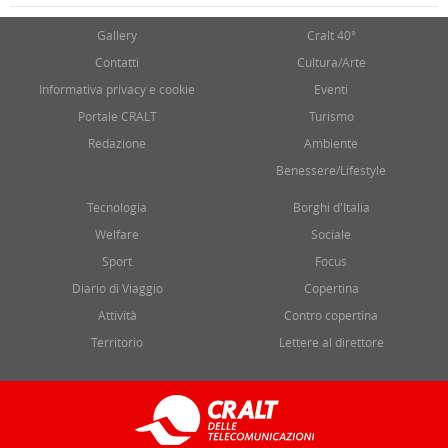
Gallery
Cralt 40°
Contatti
Cultura/Arte
Informativa privacy e cookie
Eventi
Portale CRALT
Turismo
Redazione
Ambiente
Benessere/Lifestyle
Tecnologia
Borghi d'Italia
Welfare
Sociale
Sport
Focus
Diario di Viaggio
Copertina
Attività
Contro copertina
Territorio
Lettere al direttore