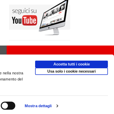
Accetta tutti i cookie
Usa solo i cookie necessari
e nella nostra
ionamento del
Mostra dettagli
Design
av
communication.it
/ Mobile friendly