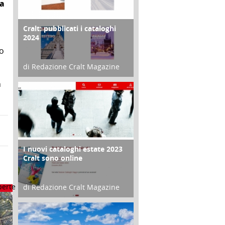
la
Cralt: pubblicati i cataloghi
COPERTINA
2024
to
di Redazione Cralt Magazine
21 Novembre 2023
n
I nuovi cataloghi estate 2023
CONTRO COPERTINA
Cralt sono online
di Redazione Cralt Magazine
07 Marzo 2023