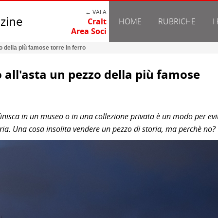
← VAI A
zine
Cralt
HOME
RUBRICHE
I
Area Soci
o della più famose torre in ferro
o all'asta un pezzo della più famose
e finisca in un museo o in una collezione privata è un modo per evi
oria. Una cosa insolita vendere un pezzo di storia, ma perchè no?