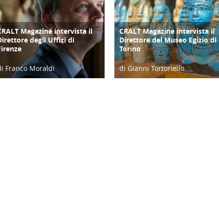
CRALT Magazine intervista il
CRALT Magazine intervista il
COPERTINA
COPERTINA
Direttore degli Uffizi di
Direttore del Museo Egizio di
Firenze
Torino
di Franco Moraldi
di Gianni Tortoriello
04/06/19
06/04/19