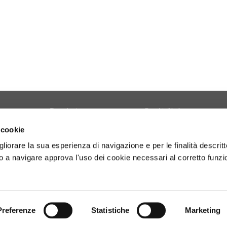
Tecnologia
Borghi d'Italia
Welfare
Sociale
 cookie
Sport
Focus
gliorare la sua esperienza di navigazione e per le finalità descritt
Diario di Viaggio
Copertina
 a navigare approva l'uso dei cookie necessari al corretto funz
Attività
Contro copertina
tyle
Territorio
Lettere al direttore
Preferenze
Statistiche
Marketing
- P.Iva 01160141006.