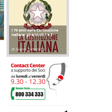
I 70 anni della Costituzione
FOCUS
Italiana: gli articoli 1 e 2
di Gianni Tortoriello
17 Marzo 2018