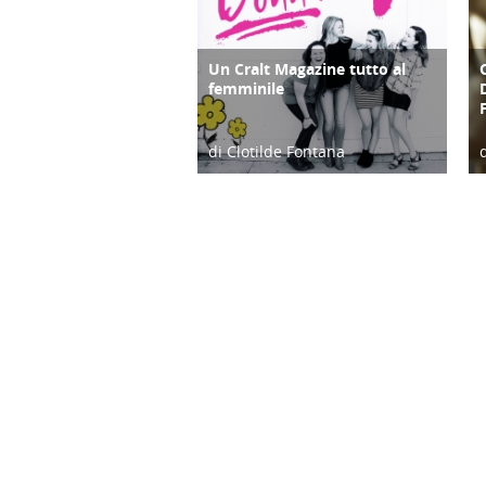
Un Cralt Magazine tutto al
COPERTINA
femminile
di Clotilde Fontana
28/02/23