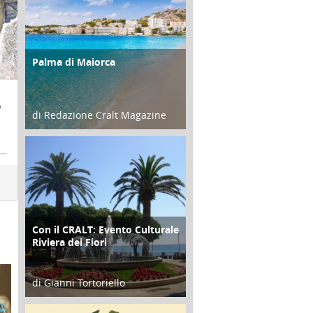
Palma di Maiorca
ATTIVITÀ
O
di Redazione Cralt Magazine
25 Giugno 2016
Con il CRALT: Evento Culturale
ATTIVITÀ
Riviera dei Fiori
di Gianni Tortoriello
16 Febbraio 2018