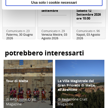
Usa solo i cookie necessari
al 13 settembre
NATURALISTICA
o dall 11 al 13
DI MARIO
settembre
Sabato 12
Settembre 2026
ore 10:00
Comunicato n. 23
Comunicato n. 29
Comunicato n. 96
Palermo, 30 Giugno
Venezia Mestre, 03
Napoli, 03 Agosto
2026
Agosto 2026
2026
potrebbero interessarti
Tour di Malta
La Villa Magistrale del
TURISMO
ATTIVITÀ
Gran Priorato di Malta
all'Aventino
di Redazione Cralt
di Redazione Cralt
Magazine
Magazine