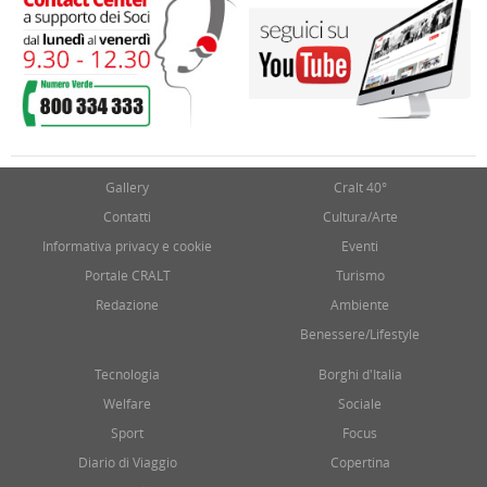
Gallery
Cralt 40°
Contatti
Cultura/Arte
Informativa privacy e cookie
Eventi
Portale CRALT
Turismo
Redazione
Ambiente
Benessere/Lifestyle
Tecnologia
Borghi d'Italia
Welfare
Sociale
Sport
Focus
Diario di Viaggio
Copertina