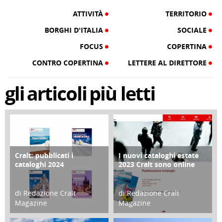
ATTIVITÀ
TERRITORIO
BORGHI D'ITALIA
SOCIALE
FOCUS
COPERTINA
CONTRO COPERTINA
LETTERE AL DIRETTORE
gli
articoli
più letti
Cralt: pubblicati i
I nuovi cataloghi estate
COPERTINA
CONTRO COPERTINA
cataloghi 2024
2023 Cralt sono online
di Redazione Cralt
di Redazione Cralt
Magazine
Magazine
21 Novembre 2023
07 Marzo 2023