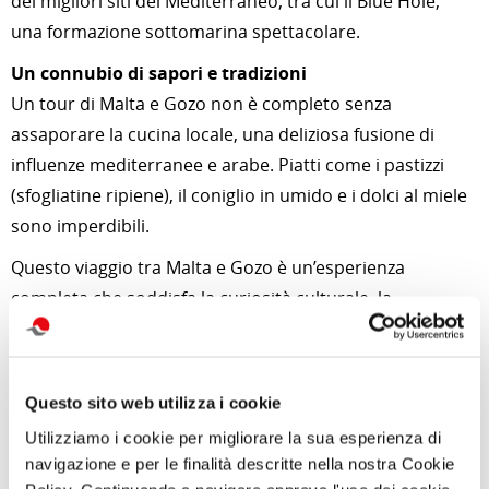
dei migliori siti del Mediterraneo, tra cui il Blue Hole,
una formazione sottomarina spettacolare.
Un connubio di sapori e tradizioni
Un tour di Malta e Gozo non è completo senza
assaporare la cucina locale, una deliziosa fusione di
influenze mediterranee e arabe. Piatti come i pastizzi
(sfogliatine ripiene), il coniglio in umido e i dolci al miele
sono imperdibili.
Questo viaggio tra Malta e Gozo è un’esperienza
completa che soddisfa la curiosità culturale, la
passione per la natura e il desiderio di relax, lasciando
un ricordo indelebile in chiunque lo intraprenda.
Questo sito web utilizza i cookie
Per approfondimenti e news su quest'attività
clicca qui
Utilizziamo i cookie per migliorare la sua esperienza di
navigazione e per le finalità descritte nella nostra Cookie
Foto di Mojca-Peter da Pixabay