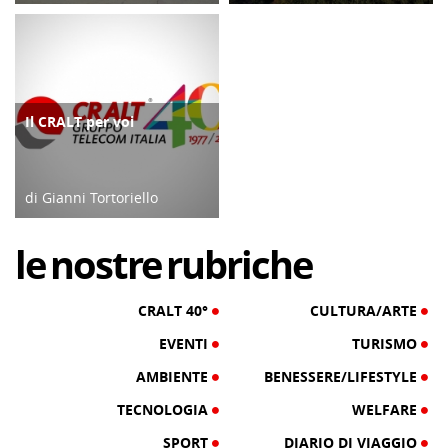
18/04/26
10/01/23
Il CRALT per voi
FOCUS
di Gianni Tortoriello
16/06/18
le
nostre
rubriche
CRALT 40°
CULTURA/ARTE
EVENTI
TURISMO
AMBIENTE
BENESSERE/LIFESTYLE
TECNOLOGIA
WELFARE
SPORT
DIARIO DI VIAGGIO