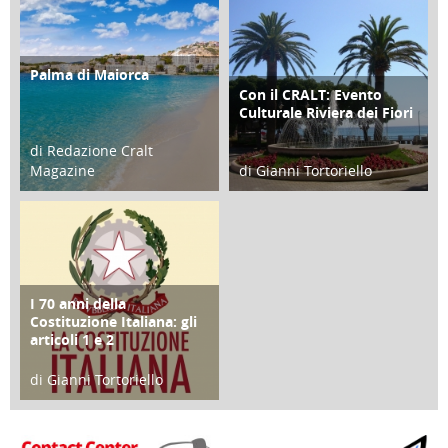
Palma di Maiorca
ATTIVITÀ
Con il CRALT: Evento
ATTIVITÀ
Culturale Riviera dei Fiori
di Redazione Cralt
Magazine
di Gianni Tortoriello
25 Giugno 2016
16 Febbraio 2018
I 70 anni della
FOCUS
Costituzione Italiana: gli
articoli 1 e 2
di Gianni Tortoriello
17 Marzo 2018