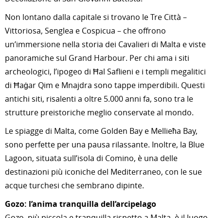
Non lontano dalla capitale si trovano le Tre Città –
Vittoriosa, Senglea e Cospicua – che offrono
un’immersione nella storia dei Cavalieri di Malta e viste
panoramiche sul Grand Harbour. Per chi ama i siti
archeologici, l’ipogeo di Ħal Saflieni e i templi megalitici
di Ħaġar Qim e Mnajdra sono tappe imperdibili. Questi
antichi siti, risalenti a oltre 5.000 anni fa, sono tra le
strutture preistoriche meglio conservate al mondo.
Le spiagge di Malta, come Golden Bay e Mellieħa Bay,
sono perfette per una pausa rilassante. Inoltre, la Blue
Lagoon, situata sull’isola di Comino, è una delle
destinazioni più iconiche del Mediterraneo, con le sue
acque turchesi che sembrano dipinte.
Gozo: l’anima tranquilla dell’arcipelago
Gozo, più piccola e tranquilla rispetto a Malta, è il luogo