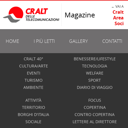
← VAI A
Cralt
Magazine
Area
Soci
HOME
I PIÙ LETTI
GALLERY
CONTATTI
CRALT 40°
BENESSERE/LIFESTYLE
CULTURA/ARTE
TECNOLOGIA
EVENTI
WELFARE
TURISMO
SPORT
AMBIENTE
DIARIO DI VIAGGIO
ATTIVITÀ
FOCUS
TERRITORIO
COPERTINA
BORGHI D'ITALIA
CONTRO COPERTINA
SOCIALE
LETTERE AL DIRETTORE