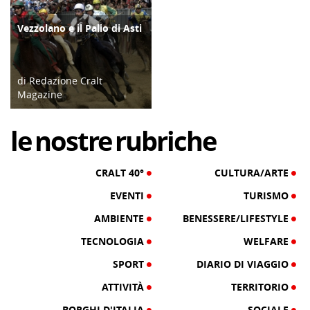
Vezzolano e il Palio di Asti
ATTIVITÀ
di Redazione Cralt
Magazine
05/08/26
le
nostre
rubriche
CRALT 40°
CULTURA/ARTE
EVENTI
TURISMO
AMBIENTE
BENESSERE/LIFESTYLE
TECNOLOGIA
WELFARE
SPORT
DIARIO DI VIAGGIO
ATTIVITÀ
TERRITORIO
BORGHI D'ITALIA
SOCIALE