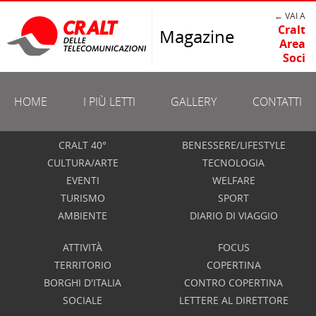
← VAI A
Cralt
Magazine
Area
Soci
HOME
I PIÙ LETTI
GALLERY
CONTATTI
CRALT 40°
BENESSERE/LIFESTYLE
CULTURA/ARTE
TECNOLOGIA
EVENTI
WELFARE
TURISMO
SPORT
AMBIENTE
DIARIO DI VIAGGIO
ATTIVITÀ
FOCUS
TERRITORIO
COPERTINA
BORGHI D'ITALIA
CONTRO COPERTINA
SOCIALE
LETTERE AL DIRETTORE