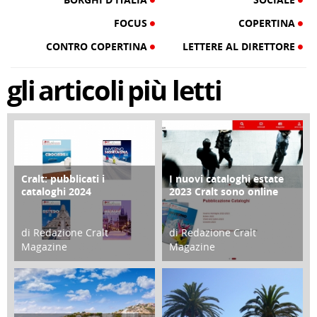
FOCUS
COPERTINA
CONTRO COPERTINA
LETTERE AL DIRETTORE
gli
articoli
più letti
Cralt: pubblicati i
I nuovi cataloghi estate
COPERTINA
CONTRO COPERTINA
cataloghi 2024
2023 Cralt sono online
di Redazione Cralt
di Redazione Cralt
Magazine
Magazine
21 Novembre 2023
07 Marzo 2023