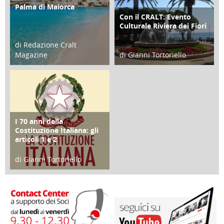
Palma di Maiorca
ATTIVITÀ
Con il CRALT: Evento
ATTIVITÀ
Culturale Riviera dei Fiori
di Redazione Cralt
Magazine
di Gianni Tortoriello
25 Giugno 2016
16 Febbraio 2018
I 70 anni della
FOCUS
Costituzione Italiana: gli
articoli 1 e 2
di Gianni Tortoriello
17 Marzo 2018