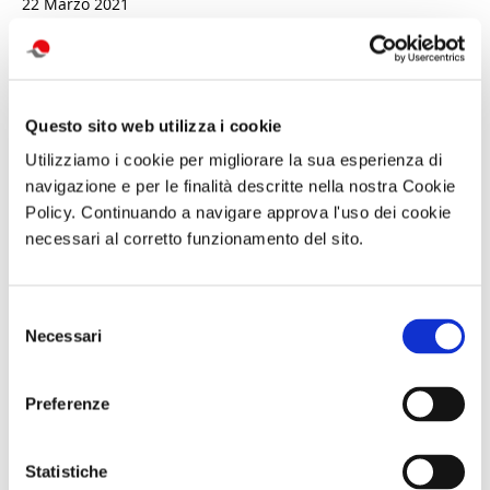
22 Marzo 2021
attività correlate:
Questo sito web utilizza i cookie
Utilizziamo i cookie per migliorare la sua esperienza di
navigazione e per le finalità descritte nella nostra Cookie
Policy. Continuando a navigare approva l'uso dei cookie
necessari al corretto funzionamento del sito.
Selezione
Necessari
del
Visita guidata
Giornata in
Gita giornaliera
SAN GENNARO
natura con
- Il cimitero
consenso
E NAPOLI:
picnic L’OASI
delle
DUOMO E
NATURALISTICA
Fontanelle e
Preferenze
BATTISTERO DI
DI MARIO
Materdei,
SAN GIOVANNI
Sabato 12
Sabato 26
IN FONTE
Settembre 2026
Settembre
Domenica 13
ore 10:00
Statistiche
Settembre 2026