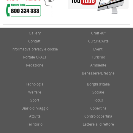
Gallery
Cralt 40°
Contatti
Cultura/Arte
Informativa privacy e cookie
Eventi
Portale CRALT
Turismo
Redazione
Ambiente
Benessere/Lifestyle
Tecnologia
Borghi d'Italia
Welfare
Sociale
Sport
Focus
Diario di Viaggio
Copertina
Attività
Contro copertina
Territorio
Lettere al direttore