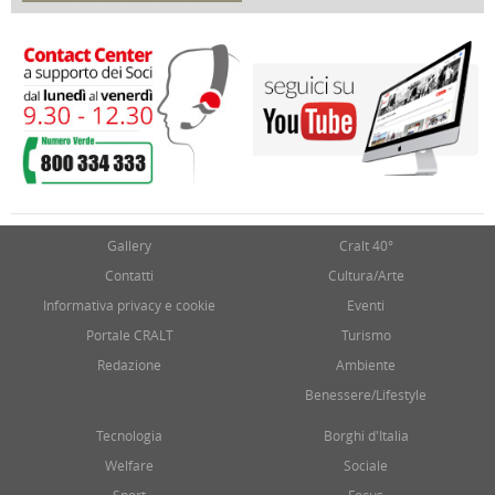
17 Marzo 2018
Gallery
Cralt 40°
Contatti
Cultura/Arte
Informativa privacy e cookie
Eventi
Portale CRALT
Turismo
Redazione
Ambiente
Benessere/Lifestyle
Tecnologia
Borghi d'Italia
Welfare
Sociale
Sport
Focus