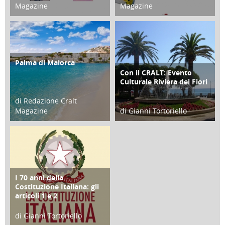
Magazine
Magazine
21 Novembre 2023
07 Marzo 2023
Palma di Maiorca
ATTIVITÀ
Con il CRALT: Evento
ATTIVITÀ
Culturale Riviera dei Fiori
di Redazione Cralt
Magazine
di Gianni Tortoriello
25 Giugno 2016
16 Febbraio 2018
I 70 anni della
FOCUS
Costituzione Italiana: gli
articoli 1 e 2
di Gianni Tortoriello