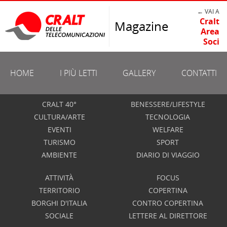
← VAI A
Cralt
Magazine
Area
Soci
HOME
I PIÙ LETTI
GALLERY
CONTATTI
CRALT 40°
BENESSERE/LIFESTYLE
CULTURA/ARTE
TECNOLOGIA
EVENTI
WELFARE
TURISMO
SPORT
AMBIENTE
DIARIO DI VIAGGIO
ATTIVITÀ
FOCUS
TERRITORIO
COPERTINA
BORGHI D'ITALIA
CONTRO COPERTINA
SOCIALE
LETTERE AL DIRETTORE