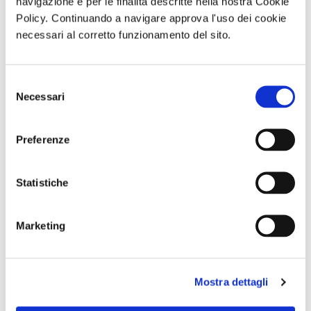
navigazione e per le finalità descritte nella nostra Cookie
E NAPOLI:
MONTE FAITO -
Olympus - dal 10
Policy. Continuando a navigare approva l'uso dei cookie
DUOMO E
UNA TERRAZZA
al 13 settembre
BATTISTERO DI
SUL GOLFO
o dall 11 al 13
necessari al corretto funzionamento del sito.
SAN GIOVANNI
Sabato 19
settembre
IN FONTE
Settembre 2026
Domenica 13
ore 09:30
Settembre 2026
Selezione
ore 10:30
Necessari
del
consenso
Comunicato n. 97
Comunicato n. 98
Comunicato n. 29
Napoli, 04 Agosto
Napoli, 04 Agosto
Venezia Mestre, 03
Preferenze
2026
2026
Agosto 2026
potrebbero interessarti
Statistiche
Marketing
Un Cralt Magazine tutto al
CRALT Magazine intervista
Mostra dettagli
COPERTINA
COPERTINA
femminile
il Direttore degli Uffizi di
Firenze