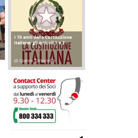
I 70 anni della Costituzione
FOCUS
Italiana: gli articoli 1 e 2
di Gianni Tortoriello
17 Marzo 2018