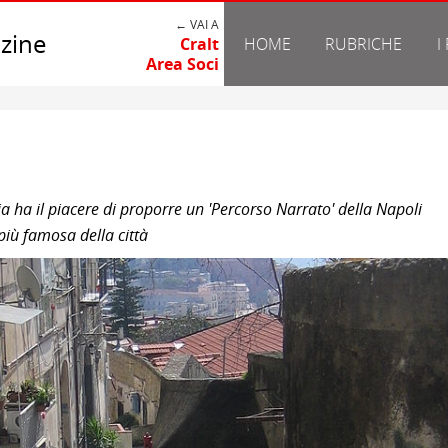
← VAI A
zine
Cralt
HOME
RUBRICHE
I
Area Soci
ia ha il piacere di proporre un 'Percorso Narrato' della Napoli
iù famosa della città