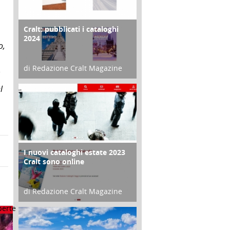
Cralt: pubblicati i cataloghi
COPERTINA
2024
o,
di Redazione Cralt Magazine
21 Novembre 2023
l
I nuovi cataloghi estate 2023
CONTRO COPERTINA
Cralt sono online
di Redazione Cralt Magazine
07 Marzo 2023