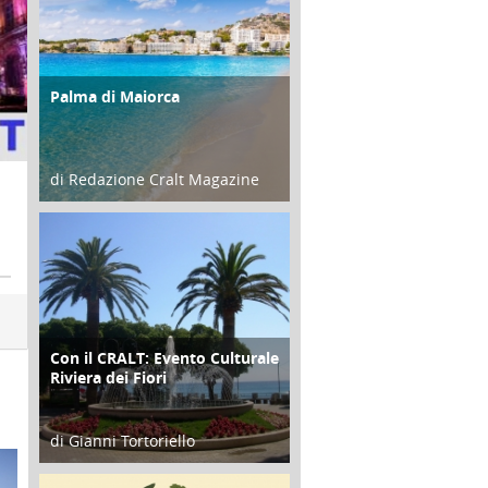
Palma di Maiorca
ATTIVITÀ
di Redazione Cralt Magazine
25 Giugno 2016
Con il CRALT: Evento Culturale
ATTIVITÀ
Riviera dei Fiori
di Gianni Tortoriello
16 Febbraio 2018