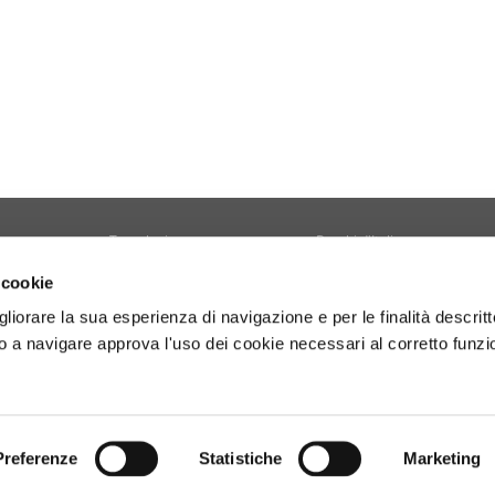
Tecnologia
Borghi d'Italia
Welfare
Sociale
 cookie
Sport
Focus
gliorare la sua esperienza di navigazione e per le finalità descritt
Diario di Viaggio
Copertina
 a navigare approva l'uso dei cookie necessari al corretto funz
Attività
Contro copertina
tyle
Territorio
Lettere al direttore
Preferenze
Statistiche
Marketing
- P.Iva 01160141006.