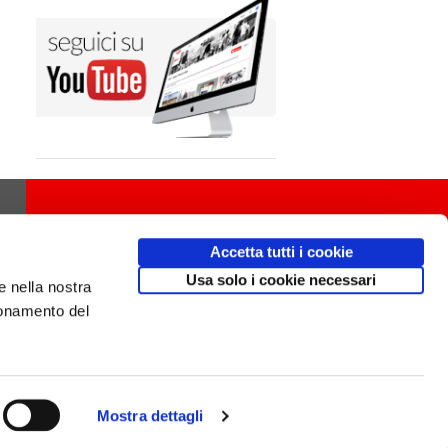
Accetta tutti i cookie
Usa solo i cookie necessari
e nella nostra
ionamento del
Mostra dettagli
Design
av
communication.it
/ Mobile friendly