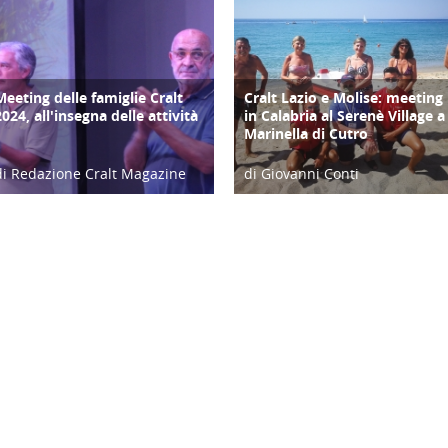
Meeting delle famiglie Cralt
Cralt Lazio e Molise: meeting
COPERTINA
DIARIO DI VIAGGIO
2024, all'insegna delle attività
in Calabria al Serenè Village a
Marinella di Cutro
di Redazione Cralt Magazine
di Giovanni Conti
10/09/24
04/08/20