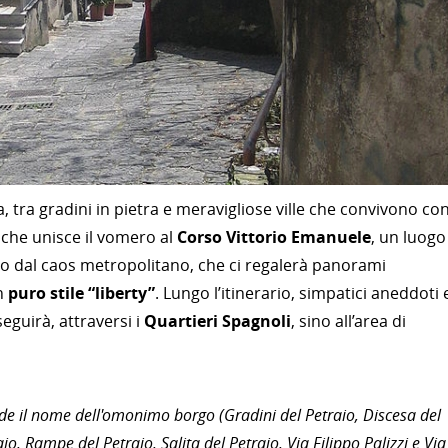
, tra gradini in pietra e meravigliose ville che convivono con
o che unisce il vomero al
Corso Vittorio Emanuele
, un luogo
ato dal caos metropolitano, che ci regalerà panorami
n
puro stile “liberty”
. Lungo l’itinerario, simpatici aneddoti 
guirà, attraversi i
Quartieri Spagnoli
, sino all’area di
nde il nome dell'omonimo borgo (Gradini del Petraio, Discesa del
io, Rampe del Petraio, Salita del Petraio, Via Filippo Palizzi e Via