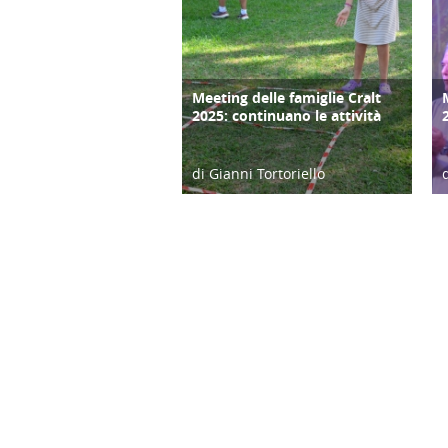
Meeting delle famiglie Cralt
COPERTINA
2025: continuano le attività
di Gianni Tortoriello
03/09/25