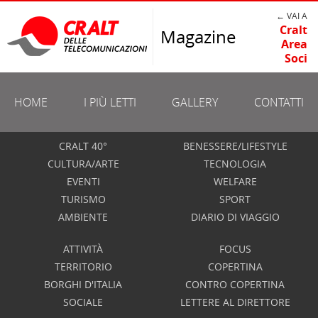
← VAI A
Cralt
Magazine
Area
Soci
HOME
I PIÙ LETTI
GALLERY
CONTATTI
CRALT 40°
BENESSERE/LIFESTYLE
CULTURA/ARTE
TECNOLOGIA
EVENTI
WELFARE
TURISMO
SPORT
AMBIENTE
DIARIO DI VIAGGIO
ATTIVITÀ
FOCUS
TERRITORIO
COPERTINA
BORGHI D'ITALIA
CONTRO COPERTINA
SOCIALE
LETTERE AL DIRETTORE