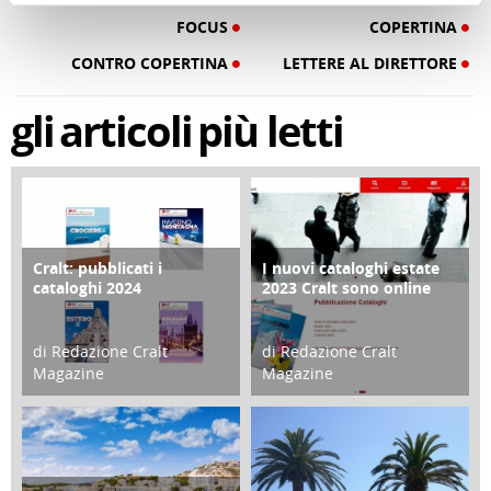
FOCUS
COPERTINA
CONTRO COPERTINA
LETTERE AL DIRETTORE
gli
articoli
più letti
Cralt: pubblicati i
I nuovi cataloghi estate
COPERTINA
CONTRO COPERTINA
cataloghi 2024
2023 Cralt sono online
di Redazione Cralt
di Redazione Cralt
Magazine
Magazine
21 Novembre 2023
07 Marzo 2023