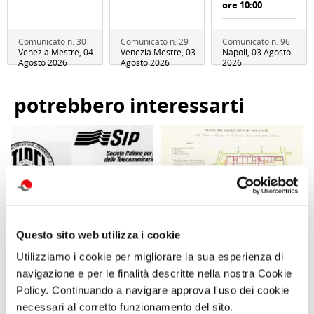
ore 10:00
Comunicato n. 30
Comunicato n. 29
Comunicato n. 96
Venezia Mestre, 04
Venezia Mestre, 03
Napoli, 03 Agosto
Agosto 2026
Agosto 2026
2026
potrebbero interessarti
Visita all’Archivio Storico
Il Grande Archivio di Stato
ATTIVITÀ
ATTIVITÀ
TIM
di Napoli
Questo sito web utilizza i cookie
di Redazione Cralt
di Redazione Cralt
Magazine
Magazine
Utilizziamo i cookie per migliorare la sua esperienza di
navigazione e per le finalità descritte nella nostra Cookie
22/10/18
12/12/23
Policy. Continuando a navigare approva l'uso dei cookie
necessari al corretto funzionamento del sito.