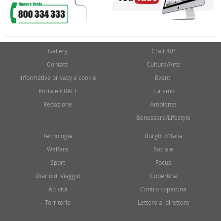
Gallery
Cralt 40°
Contatti
Cultura/Arte
Informativa privacy e cookie
Eventi
Portale CRALT
Turismo
Redazione
Ambiente
Benessere/Lifestyle
Tecnologia
Borghi d'Italia
Welfare
Sociale
Sport
Focus
Diario di Viaggio
Copertina
Attività
Contro copertina
Territorio
Lettere al direttore