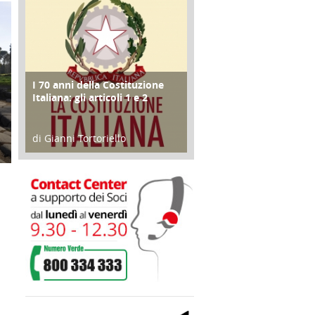
I 70 anni della Costituzione
FOCUS
Italiana: gli articoli 1 e 2
di Gianni Tortoriello
17 Marzo 2018