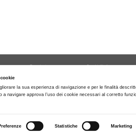
Tecnologia
Borghi d'Italia
Welfare
Sociale
 cookie
Sport
Focus
gliorare la sua esperienza di navigazione e per le finalità descritt
Diario di Viaggio
Copertina
 a navigare approva l'uso dei cookie necessari al corretto funz
Attività
Contro copertina
tyle
Territorio
Lettere al direttore
Preferenze
Statistiche
Marketing
- P.Iva 01160141006.