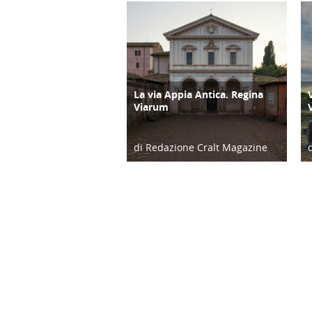
La via Appia Antica. Regina
ATTIVITÀ
Viarum
di Redazione Cralt Magazine
18/02/23