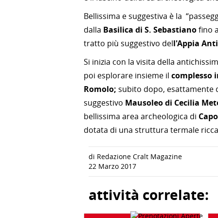
Bellissima e suggestiva è la “passeg
dalla
Basilica di S. Sebastiano
fino a
tratto più suggestivo del
l'Appia Anti
Si i
nizia con la visita della antichissi
poi esplorare insieme il
complesso im
Romolo;
subito dopo, esattamente do
suggestivo
Mausoleo di Cecilia Mete
bellissima area archeologica di
Capo
dotata di una struttura termale ricc
di Redazione Cralt Magazine
22 Marzo 2017
attività correlate: