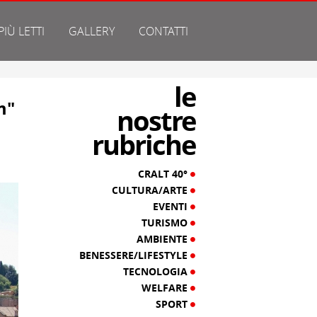
 PIÙ LETTI
GALLERY
CONTATTI
le
m"
nostre
rubriche
CRALT 40°
CULTURA/ARTE
EVENTI
TURISMO
AMBIENTE
BENESSERE/LIFESTYLE
TECNOLOGIA
WELFARE
SPORT