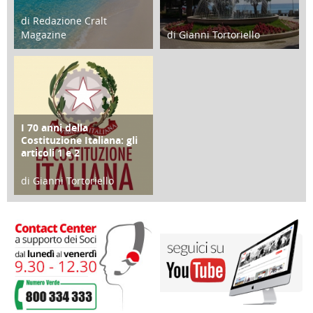
di Redazione Cralt
Magazine
di Gianni Tortoriello
25 Giugno 2016
16 Febbraio 2018
I 70 anni della
FOCUS
Costituzione Italiana: gli
articoli 1 e 2
di Gianni Tortoriello
17 Marzo 2018