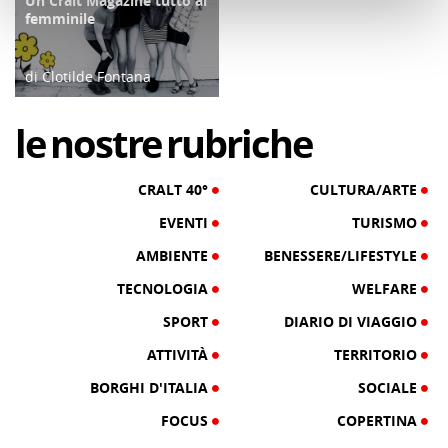
Un Cralt Magazine tutto al
COPERTINA
femminile
di Clotilde Fontana
28/02/23
le
nostre
rubriche
CRALT 40°
CULTURA/ARTE
EVENTI
TURISMO
AMBIENTE
BENESSERE/LIFESTYLE
TECNOLOGIA
WELFARE
SPORT
DIARIO DI VIAGGIO
ATTIVITÀ
TERRITORIO
BORGHI D'ITALIA
SOCIALE
FOCUS
COPERTINA