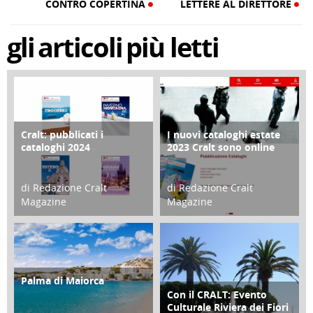
CONTRO COPERTINA
LETTERE AL DIRETTORE
gli
articoli
più letti
Cralt: pubblicati i
I nuovi cataloghi estate
COPERTINA
CONTRO COPERTINA
cataloghi 2024
2023 Cralt sono online
di Redazione Cralt
di Redazione Cralt
Magazine
Magazine
21 Novembre 2023
07 Marzo 2023
Palma di Maiorca
ATTIVITÀ
Con il CRALT: Evento
ATTIVITÀ
Culturale Riviera dei Fiori