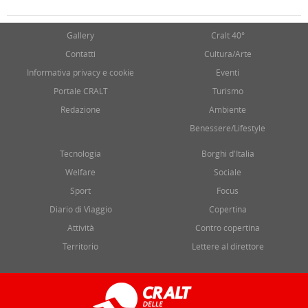
Gallery
Cralt 40°
Contatti
Cultura/Arte
Informativa privacy e cookie
Eventi
Portale CRALT
Turismo
Redazione
Ambiente
Benessere/Lifestyle
Tecnologia
Borghi d'Italia
Welfare
Sociale
Sport
Focus
Diario di Viaggio
Copertina
Attività
Contro copertina
Territorio
Lettere al direttore