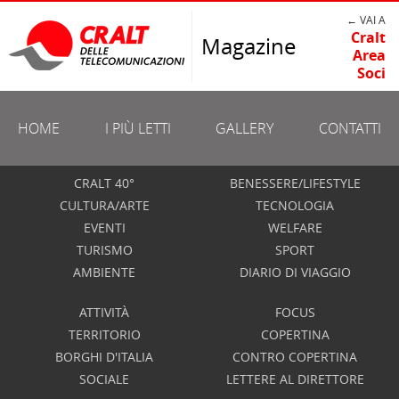
← VAI A
Cralt
Magazine
Area
Soci
HOME
I PIÙ LETTI
GALLERY
CONTATTI
CRALT 40°
BENESSERE/LIFESTYLE
CULTURA/ARTE
TECNOLOGIA
EVENTI
WELFARE
TURISMO
SPORT
AMBIENTE
DIARIO DI VIAGGIO
ATTIVITÀ
FOCUS
TERRITORIO
COPERTINA
BORGHI D'ITALIA
CONTRO COPERTINA
SOCIALE
LETTERE AL DIRETTORE