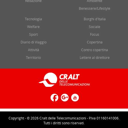
Redazione
Ambiente
Benessere/Lifestyle
Tecnologia
Borghi d'Italia
Welfare
Sociale
Sport
Focus
Diario di Viaggio
Copertina
Attività
Contro copertina
Territorio
Lettere al direttore
Copyright - © 2026 Cralt delle Telecomunicazioni - P.Iva 01160141006.
Tutti i diritti sono riservati.