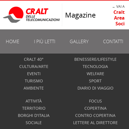
← VAI A
Cralt
Magazine
Area
Soci
HOME
I PIÙ LETTI
GALLERY
CONTATTI
CRALT 40°
BENESSERE/LIFESTYLE
CULTURA/ARTE
TECNOLOGIA
EVENTI
WELFARE
TURISMO
SPORT
AMBIENTE
DIARIO DI VIAGGIO
ATTIVITÀ
FOCUS
TERRITORIO
COPERTINA
BORGHI D'ITALIA
CONTRO COPERTINA
SOCIALE
LETTERE AL DIRETTORE