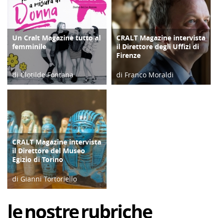
Un Cralt Magazine tutto al
CRALT Magazine intervista
COPERTINA
COPERTINA
femminile
il Direttore degli Uffizi di
Firenze
di Clotilde Fontana
di Franco Moraldi
28/02/23
04/06/19
CRALT Magazine intervista
COPERTINA
il Direttore del Museo
Egizio di Torino
di Gianni Tortoriello
06/04/19
le
nostre
rubriche