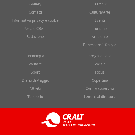
Gallery
Cralt 40°
Contatti
Cultura/Arte
Informativa privacy e cookie
Eventi
Portale CRALT
Turismo
Redazione
Ambiente
Benessere/Lifestyle
Tecnologia
Borghi d'Italia
Welfare
Sociale
Sport
Focus
Diario di Viaggio
Copertina
Attività
Contro copertina
Territorio
Lettere al direttore