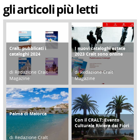
gli
articoli
più letti
Cralt: pubblicati i
I nuovi cataloghi estate
COPERTINA
CONTRO COPERTINA
cataloghi 2024
2023 Cralt sono online
di Redazione Cralt
di Redazione Cralt
Magazine
Magazine
21 Novembre 2023
07 Marzo 2023
Palma di Maiorca
ATTIVITÀ
Con il CRALT: Evento
ATTIVITÀ
Culturale Riviera dei Fiori
di Redazione Cralt