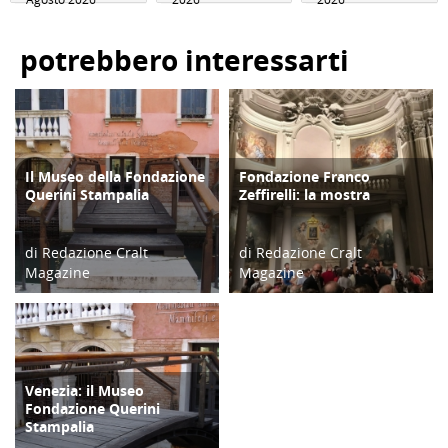
potrebbero interessarti
Il Museo della Fondazione
Fondazione Franco
CULTURA/ARTE
CULTURA/ARTE
Querini Stampalia
Zeffirelli: la mostra
di Redazione Cralt
di Redazione Cralt
Magazine
Magazine
02/02/18
08/11/17
Venezia: il Museo
CULTURA/ARTE
Fondazione Querini
Stampalia