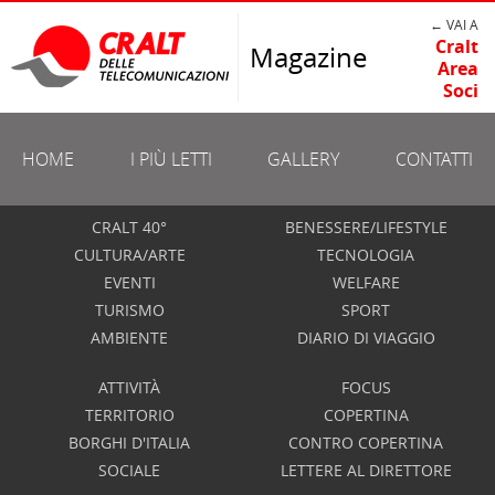
← VAI A
Cralt
Magazine
Area
Soci
HOME
I PIÙ LETTI
GALLERY
CONTATTI
CRALT 40°
BENESSERE/LIFESTYLE
CULTURA/ARTE
TECNOLOGIA
EVENTI
WELFARE
TURISMO
SPORT
AMBIENTE
DIARIO DI VIAGGIO
ATTIVITÀ
FOCUS
TERRITORIO
COPERTINA
BORGHI D'ITALIA
CONTRO COPERTINA
SOCIALE
LETTERE AL DIRETTORE