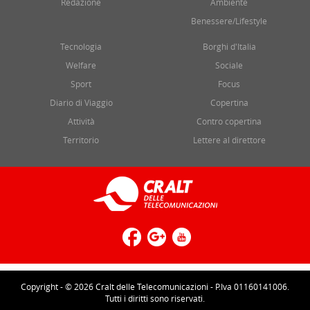
Redazione
Ambiente
Benessere/Lifestyle
Tecnologia
Borghi d'Italia
Welfare
Sociale
Sport
Focus
Diario di Viaggio
Copertina
Attività
Contro copertina
Territorio
Lettere al direttore
Copyright - © 2026 Cralt delle Telecomunicazioni - P.Iva 01160141006.
Tutti i diritti sono riservati.