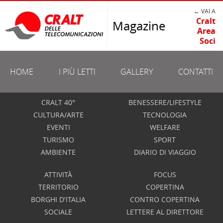
← VAI A
Cralt
Magazine
Area
Soci
HOME
I PIÙ LETTI
GALLERY
CONTATTI
CRALT 40°
BENESSERE/LIFESTYLE
CULTURA/ARTE
TECNOLOGIA
EVENTI
WELFARE
TURISMO
SPORT
AMBIENTE
DIARIO DI VIAGGIO
ATTIVITÀ
FOCUS
TERRITORIO
COPERTINA
BORGHI D'ITALIA
CONTRO COPERTINA
SOCIALE
LETTERE AL DIRETTORE