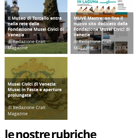
Il Museo di Torcello entra
MUVE Mestre: on line il
TERRITORIO
CULTURA/ARTE
nella rete della
nuovo sito dedicato della
Fondazione Musei Civici di
Fondazione Musei Civici di
Venezia
Venezia
di Redazione Cralt
di Redazione Cralt
Magazine
Magazine
31/07/25
01/01/22
Musei Civici di Venezia:
CULTURA/ARTE
Musei in Festa e aperture
prolungate
di Redazione Cralt
Magazine
28/06/23
le
nostre
rubriche