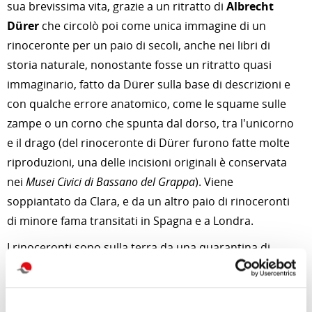
sua brevissima vita, grazie a un ritratto di
Albrecht
Dürer
che circolò poi come unica immagine di un
rinoceronte per un paio di secoli, anche nei libri di
storia naturale, nonostante fosse un ritratto quasi
immaginario, fatto da Dürer sulla base di descrizioni e
con qualche errore anatomico, come le squame sulle
zampe o un corno che spunta dal dorso, tra l'unicorno
e il drago (del rinoceronte di Dürer furono fatte molte
riproduzioni, una delle incisioni originali è conservata
nei
Musei Civici di Bassano del Grappa
). Viene
soppiantato da Clara, e da un altro paio di rinoceronti
di minore fama transitati in Spagna e a Londra.
I rinoceronti sono sulla terra da una quarantina di
milioni di anni, e trentamila anni fa erano fra i soggetti
preferiti dei pittori delle grotte, oggi sono quasi del
tutto sterminati. Nei secoli scorsi, quando vivevano