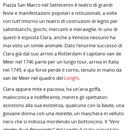
Piazza San Marco nel Settecento è teatro di grandi
feste e manifestazioni popolari e istituzionali, a volte
con tutt'intorno un teatro di costruzioni di legno per
saltimbanchi, giochi, mercanti e meraviglie. In uno di
questi è esposta Clara, anche a Venezia nessuno ha
mai visto un simile animale. Dato l'enorme successo di
Clara già dal suo arrivo a Rotterdam il capitano van de
Meer nel 1746 parte per un lungo tour, arriva in Italia
nel 1749, e qui forse perde il corno, tenuto in mano da
van de Meer nel quadro del
Longhi
.
Clara appare mite e paciosa, ha un'aria goffa,
malinconica e indifferente, mentre gli spettatori
assistono alla sua esistenza, qualcuno con la
bauta
, una
giovane donna con una
moretta
, un maschera in velluto
nero che si indossa mordendo un bottoncino. Il
"Vero
ritratto di un Rinocerotto"
del Longhi è stato acquistato