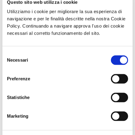
Questo sito web utilizza i cookie
ancora indisturbati in Africa (con due corni) e in Asia
Utilizziamo i cookie per migliorare la sua esperienza di
(con un corno solo) in Europa sono stati animali quasi
navigazione e per le finalità descritte nella nostra Cookie
mitologici, rarissimi, a volte indicati come il vero
Policy. Continuando a navigare approva l'uso dei cookie
unicorno. Clara per 17 anni ha girato il mondo nelle
necessari al corretto funzionamento del sito.
fiere e nelle regge dei regnanti, mostrandosi per quello
che era, è morta inaspettatamente il 14 aprile 1758 a
Selezione
Londra, a soli 20 anni.
Necessari
del
www.visitmuve.it
consenso
Preferenze
di Redazione Cralt Magazine
22 Maggio 2020
Statistiche
attività correlate:
Marketing