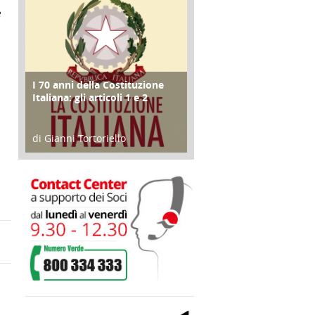
e
I 70 anni della Costituzione
FOCUS
Italiana: gli articoli 1 e 2
di Gianni Tortoriello
17 Marzo 2018