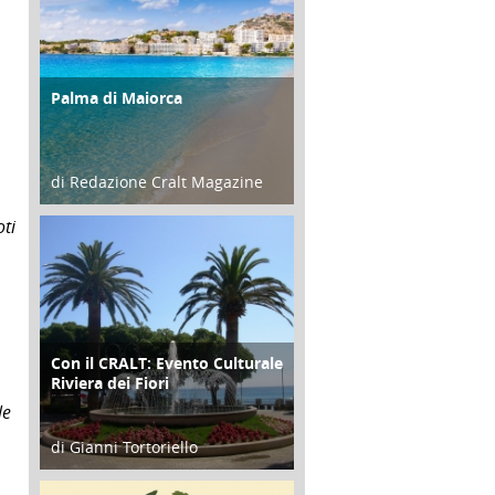
Palma di Maiorca
ATTIVITÀ
di Redazione Cralt Magazine
25 Giugno 2016
ti
Con il CRALT: Evento Culturale
ATTIVITÀ
Riviera dei Fiori
le
di Gianni Tortoriello
16 Febbraio 2018