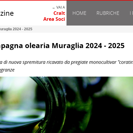
← VAI A
zine
Cralt
HOME
RUBRICHE
I
Area Soci
uraglia 2024 - 2025
mpagna olearia Muraglia 2024 - 2025
iva di nuova spremitura ricavato da pregiate monocultivar "corati
ragranze