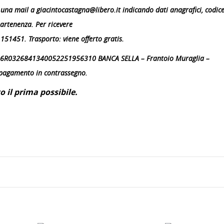
 una mail a giacintocastagna@libero.it indicando dati anagrafici, codic
partenenza. Per ricevere
1151451. Trasporto: viene offerto gratis.
IT46R0326841340052251956310 BANCA SELLA – Frantoio Muraglia –
e pagamento in contrassegno.
o il prima possibile.