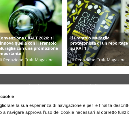
Convenzione CRALT 2026: si
Il Frantoio Muraglia
FOCUS
FOCUS
rinnova quella con il Frantoio
protagonista di un reportage
Muraglia con una promozione
su RAI 1
importante
di Redazione Cralt Magazine
di Redazione Cralt Magazine
28/04/26
26/04/18
Tecnologia
Borghi d'Italia
Welfare
Sociale
 cookie
Sport
Focus
gliorare la sua esperienza di navigazione e per le finalità descritt
Diario di Viaggio
Copertina
 a navigare approva l'uso dei cookie necessari al corretto funz
Attività
Contro copertina
tyle
Territorio
Lettere al direttore