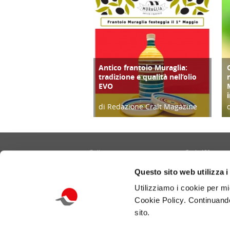
Antico frantoio Muraglia:
FOCUS
tradizione e qualità nell’olio
EVO
di Redazione Cralt Magazine
16/04/25
Gallery
Cralt 40°
Contatti
Cultura/Arte
Questo sito web utilizza i
Informativa privacy e cookie
Eventi
Utilizziamo i cookie per mi
Portale CRALT
Turismo
Cookie Policy. Continuando
Redazione
Ambiente
sito.
Benessere/Lifes