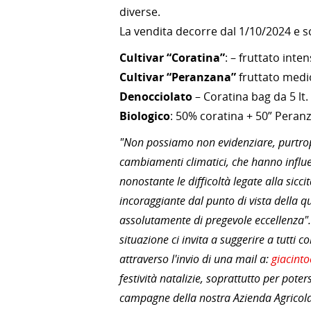
diverse.
La vendita decorre dal 1/10/2024 e s
Cultivar “Coratina”
: – fruttato inte
Cultivar “Peranzana”
fruttato medio
Denocciolato
– Coratina bag da 5 lt.
Biologico
: 50% coratina + 50” Peranz
"Non possiamo non evidenziare, purtropp
cambiamenti climatici, che hanno influe
nonostante le difficoltà legate alla sicc
incoraggiante dal punto di vista della qu
assolutamente di pregevole eccellenza"
situazione ci invita a suggerire a tutti c
attraverso l'invio di una mail a:
giacinto
festività natalizie, soprattutto per poter
campagne della nostra Azienda Agricola e