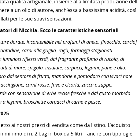
zata qualità artigianale, insieme alla limitata produzione del
nere a un olio di autore, anch’essa a bassissima acidità, così
lati per le sue soavi sensazioni.
tori di Nicchia. Ecco le caratteristiche sensoriali
ure dorate, incontenibile nei profumi di aneto, finocchio, carciof
ontadine, carni alla griglia, ragù, formaggi stagionati.
 luminosi riflessi verdi, dal fragrante profumo di rucola, di
tti di mare, spigola, insalate, carpacci, legumi, pane e olio.
e-oro dal sentore di frutta, mandorle e pomodoro con vivaci note
 cacciagione, carni rosse, fave e cicoria, zucca e zuppe.
verde con sensazione di erbe recise fresche e dal gusto morbido
 a legumi, bruschette carpacci di carne e pesce.
2025
petto ai nostri prezzi di vendita come da listino. L’acquisto
n minimo di n. 2 bag in box da 5 litri – anche con tipologie