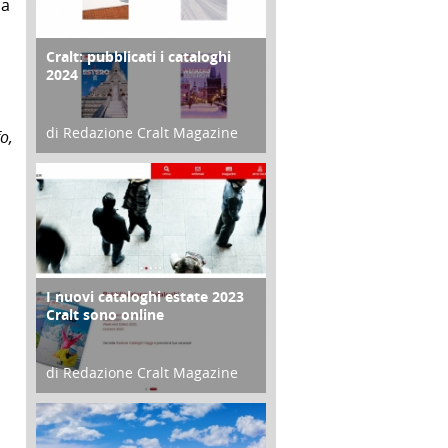
la
Cralt: pubblicati i cataloghi
COPERTINA
2024
di Redazione Cralt Magazine
o,
21 Novembre 2023
I nuovi cataloghi estate 2023
CONTRO COPERTINA
Cralt sono online
di Redazione Cralt Magazine
07 Marzo 2023