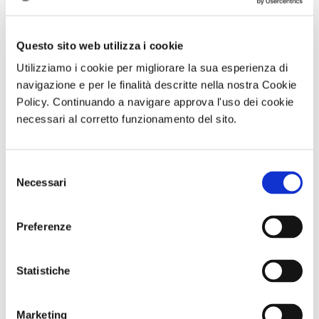
Questo sito web utilizza i cookie
Utilizziamo i cookie per migliorare la sua esperienza di
navigazione e per le finalità descritte nella nostra Cookie
Policy. Continuando a navigare approva l'uso dei cookie
necessari al corretto funzionamento del sito.
Visita serale
Abbonameni
ABBONAMENTO
con
Trenitalia
PER LA
performance
STAGIONE
Selezione
MANNight UNA
2026/2027 AL
Necessari
del
NOTTE AL
TEATRO TOTO'
MUSEO TRA
consenso
MUSICA E
PERFORMANCE
Preferenze
Sabato 26
Settembre ore
19:30
Statistiche
Comunicato n. 99
Comunicato n. 23
Comunicato n. 100
Napoli, 05 Agosto
Palermo, 30 Giugno
Napoli, 06 Agosto
Marketing
2026
2026
2026