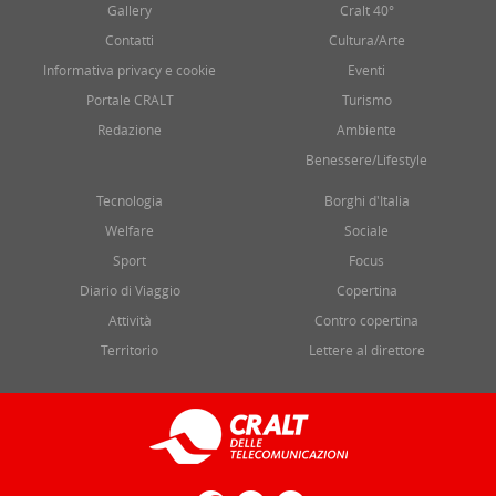
Gallery
Cralt 40°
Contatti
Cultura/Arte
Informativa privacy e cookie
Eventi
Portale CRALT
Turismo
Redazione
Ambiente
Benessere/Lifestyle
Tecnologia
Borghi d'Italia
Welfare
Sociale
Sport
Focus
Diario di Viaggio
Copertina
Attività
Contro copertina
Territorio
Lettere al direttore