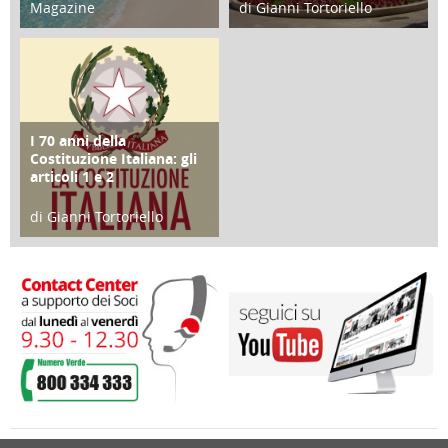
Magazine
di Gianni Tortoriello
25 Giugno 2016
16 Febbraio 2018
I 70 anni della
FOCUS
Costituzione Italiana: gli
articoli 1 e 2
di Gianni Tortoriello
17 Marzo 2018