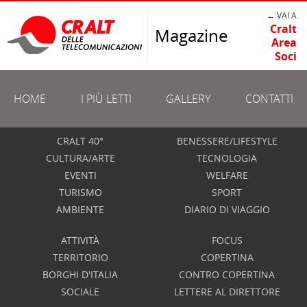
← VAI A
Cralt
Magazine
Area
Soci
HOME
I PIÙ LETTI
GALLERY
CONTATTI
CRALT 40°
BENESSERE/LIFESTYLE
CULTURA/ARTE
TECNOLOGIA
EVENTI
WELFARE
TURISMO
SPORT
AMBIENTE
DIARIO DI VIAGGIO
ATTIVITÀ
FOCUS
TERRITORIO
COPERTINA
BORGHI D'ITALIA
CONTRO COPERTINA
SOCIALE
LETTERE AL DIRETTORE