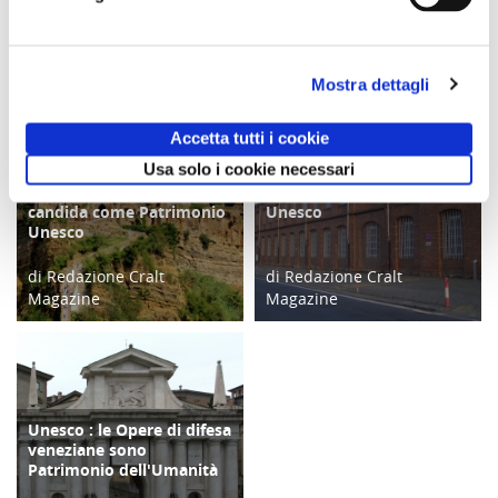
potrebbero interessarti
Mostra dettagli
Accetta tutti i cookie
Usa solo i cookie necessari
Civita Bagnoregio si
Ivrea diventa patrimonio
TERRITORIO
TERRITORIO
candida come Patrimonio
Unesco
Unesco
di Redazione Cralt
di Redazione Cralt
Magazine
Magazine
20/05/17
20/08/18
Unesco : le Opere di difesa
TERRITORIO
veneziane sono
Patrimonio dell'Umanità