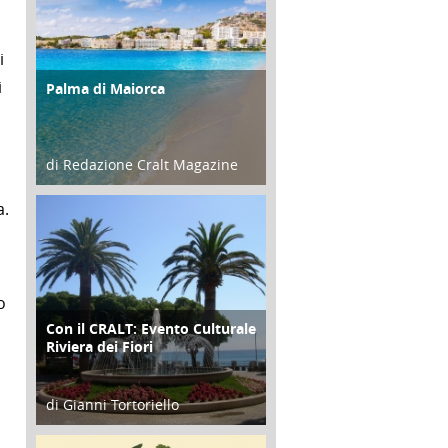
i
i
Palma di Maiorca
ATTIVITÀ
di Redazione Cralt Magazine
25 Giugno 2016
a.
o
Con il CRALT: Evento Culturale
ATTIVITÀ
Riviera dei Fiori
di Gianni Tortoriello
16 Febbraio 2018