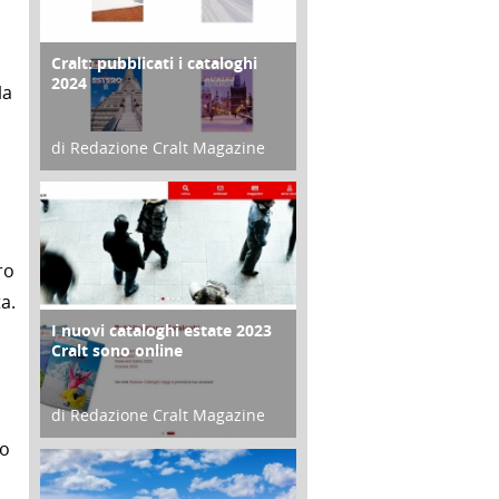
Cralt: pubblicati i cataloghi
COPERTINA
2024
la
di Redazione Cralt Magazine
21 Novembre 2023
ro
ta.
I nuovi cataloghi estate 2023
CONTRO COPERTINA
Cralt sono online
di Redazione Cralt Magazine
no
07 Marzo 2023