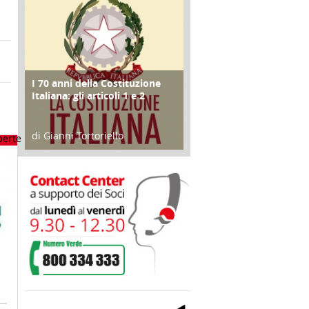
I 70 anni della Costituzione
FOCUS
Italiana: gli articoli 1 e 2
di Gianni Tortoriello
17 Marzo 2018