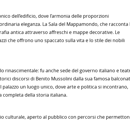
onico dell’edificio, dove l’armonia delle proporzioni
raordinaria eleganza. La Sala del Mappamondo, che racconta 
grafia antica attraverso affreschi e mappe decorative. Le
azzi che offrono uno spaccato sulla vita e lo stile dei nobili
o rinascimentale: fu anche sede del governo italiano e teat
li storici discorsi di Benito Mussolini dalla sua famosa balcona
l palazzo un luogo unico, dove arte e politica si incontrano,
 completa della storia italiana.
io culturale, aperto al pubblico con percorsi che permetto