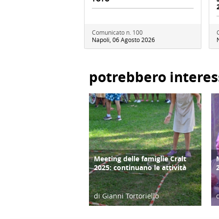
Comunicato n. 100
Napoli, 06 Agosto 2026
potrebbero interes
Meeting delle famiglie Cralt
COPERTINA
2025: continuano le attività
di Gianni Tortoriello
03/09/25