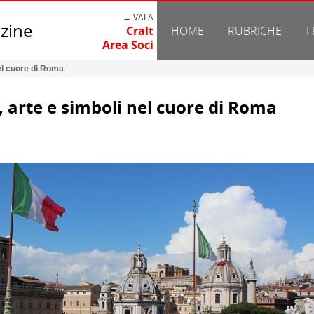
← VAI A
zine
Cralt
HOME
RUBRICHE
I
Area Soci
nel cuore di Roma
, arte e simboli nel cuore di Roma