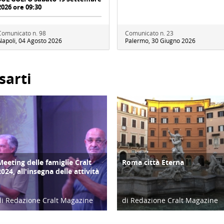
2026 ore 09:30
Comunicato n. 98
Comunicato n. 23
Napoli, 04 Agosto 2026
Palermo, 30 Giugno 2026
sarti
Meeting delle famiglie Cralt
Roma città Eterna
COPERTINA
ATTIVITÀ
2024, all'insegna delle attività
di Redazione Cralt Magazine
di Redazione Cralt Magazine
10/09/24
01/11/19