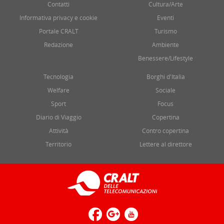
Contatti
Cultura/Arte
Informativa privacy e cookie
Eventi
Portale CRALT
Turismo
Redazione
Ambiente
Benessere/Lifestyle
Tecnologia
Borghi d'Italia
Welfare
Sociale
Sport
Focus
Diario di Viaggio
Copertina
Attività
Contro copertina
Territorio
Lettere al direttore