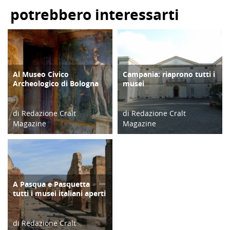
potrebbero interessarti
Al Museo Civico
Campania: riaprono tutti i
CULTURA/ARTE
TERRITORIO
Archeologico di Bologna
musei
di Redazione Cralt
di Redazione Cralt
Magazine
Magazine
27/02/23
08/07/20
A Pasqua e Pasquetta
TURISMO
tutti i musei italiani aperti
di Redazione Cralt