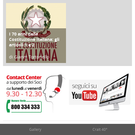
25 Giugno 2016
16 Febbraio 2018
I 70 anni della
FOCUS
Costituzione Italiana: gli
articoli 1 e 2
di Gianni Tortoriello
17 Marzo 2018
Gallery
Cralt 40°