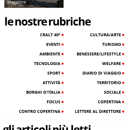
Magazine
26/03/16
le
nostre
rubriche
CRALT 40°
CULTURA/ARTE
EVENTI
TURISMO
AMBIENTE
BENESSERE/LIFESTYLE
TECNOLOGIA
WELFARE
SPORT
DIARIO DI VIAGGIO
ATTIVITÀ
TERRITORIO
BORGHI D'ITALIA
SOCIALE
FOCUS
COPERTINA
CONTRO COPERTINA
LETTERE AL DIRETTORE
gli
articoli
più letti