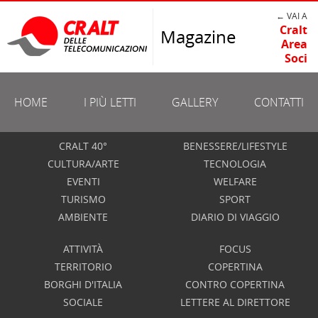
← VAI A
Cralt
Magazine
Area
Soci
HOME
I PIÙ LETTI
GALLERY
CONTATTI
CRALT 40°
BENESSERE/LIFESTYLE
CULTURA/ARTE
TECNOLOGIA
EVENTI
WELFARE
TURISMO
SPORT
AMBIENTE
DIARIO DI VIAGGIO
ATTIVITÀ
FOCUS
TERRITORIO
COPERTINA
BORGHI D'ITALIA
CONTRO COPERTINA
SOCIALE
LETTERE AL DIRETTORE