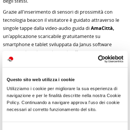
degli stessi.
Grazie all'inserimento di sensori di prossimità con
tecnologia beacon il visitatore è guidato attraverso le
singole tappe dalla video-audio guida di
AmaCittà,
un'applicazione scaricabile gratuitamente su
smartphone e tablet sviluppata da Janus software
company. La video-audio guida offre una narrazione
della storia della città antica, oltre alla descrizione degli
oggetti selezionati, e permette implementazioni quali
didascalie semplificate per ipovedenti, disegni di
Questo sito web utilizza i cookie
supporto e approfondimenti.
Utilizziamo i cookie per migliorare la sua esperienza di
navigazione e per le finalità descritte nella nostra Cookie
Alla base del progetto si è posto il confronto tra il
Policy. Continuando a navigare approva l'uso dei cookie
museo e le tre scuole secondarie di secondo grado
necessari al corretto funzionamento del sito.
selezionate nell'area metropolitana, aventi indirizzi
diversi: un liceo artistico
(Liceo Artistico "Francesco
Selezione