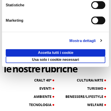
Statistiche
03/09/25
10/09/24
Marketing
Un Cralt Magazine tutto al
COPERTINA
femminile
Mostra dettagli
di Clotilde Fontana
Accetta tutti i cookie
28/02/23
Usa solo i cookie necessari
le
nostre
rubriche
CRALT 40°
CULTURA/ARTE
EVENTI
TURISMO
AMBIENTE
BENESSERE/LIFESTYLE
TECNOLOGIA
WELFARE