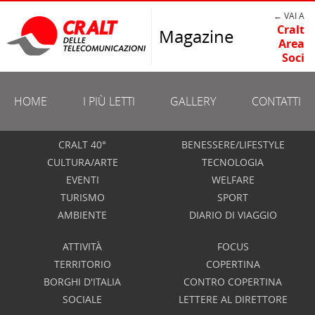
← VAI A
Cralt
Magazine
Area
Soci
HOME
I PIÙ LETTI
GALLERY
CONTATTI
CRALT 40°
BENESSERE/LIFESTYLE
CULTURA/ARTE
TECNOLOGIA
EVENTI
WELFARE
TURISMO
SPORT
AMBIENTE
DIARIO DI VIAGGIO
ATTIVITÀ
FOCUS
TERRITORIO
COPERTINA
BORGHI D'ITALIA
CONTRO COPERTINA
SOCIALE
LETTERE AL DIRETTORE