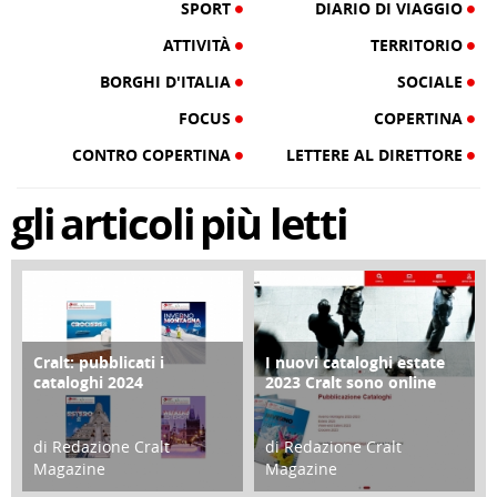
SPORT
DIARIO DI VIAGGIO
ATTIVITÀ
TERRITORIO
BORGHI D'ITALIA
SOCIALE
FOCUS
COPERTINA
CONTRO COPERTINA
LETTERE AL DIRETTORE
gli
articoli
più letti
Cralt: pubblicati i
I nuovi cataloghi estate
COPERTINA
CONTRO COPERTINA
cataloghi 2024
2023 Cralt sono online
di Redazione Cralt
di Redazione Cralt
Magazine
Magazine