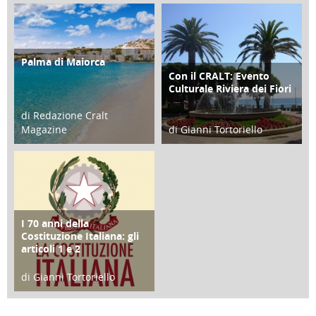
21 Novembre 2023
07 Marzo 2023
Palma di Maiorca
ATTIVITÀ
Con il CRALT: Evento
ATTIVITÀ
Culturale Riviera dei Fiori
di Redazione Cralt
Magazine
di Gianni Tortoriello
25 Giugno 2016
16 Febbraio 2018
I 70 anni della
FOCUS
Costituzione Italiana: gli
articoli 1 e 2
di Gianni Tortoriello
17 Marzo 2018