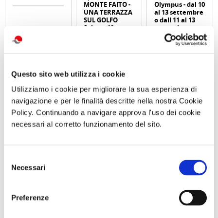
MONTE FAITO -
Olympus - dal 10
UNA TERRAZZA
al 13 settembre
SUL GOLFO
o dall 11 al 13
Sabato 19
settembre
Settembre 2026
ore 09:30
Comunicato n. 23
Comunicato n. 98
Comunicato n. 29
Questo sito web utilizza i cookie
Palermo, 30 Giugno
Napoli, 04 Agosto
Venezia Mestre, 03
2026
2026
Agosto 2026
Utilizziamo i cookie per migliorare la sua esperienza di
navigazione e per le finalità descritte nella nostra Cookie
potrebbero interessarti
Policy. Continuando a navigare approva l'uso dei cookie
necessari al corretto funzionamento del sito.
Selezione
Necessari
Meeting delle famiglie
del
COPERTINA
Cralt 2024, all'insegna
Meeting delle famiglie
COPERTINA
consenso
delle attività
Cralt 2025: continuano le
attività
Preferenze
di Redazione Cralt
di Gianni Tortoriello
Magazine