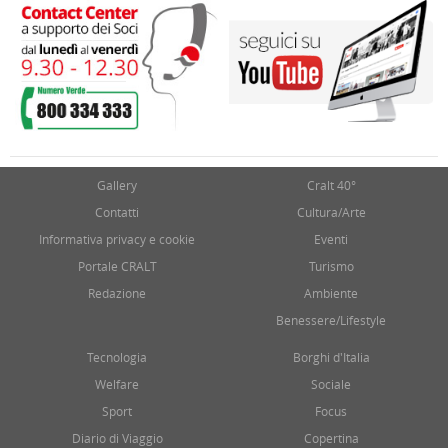
Gallery
Cralt 40°
Contatti
Cultura/Arte
Informativa privacy e cookie
Eventi
Portale CRALT
Turismo
Redazione
Ambiente
Benessere/Lifestyle
Tecnologia
Borghi d'Italia
Welfare
Sociale
Sport
Focus
Diario di Viaggio
Copertina