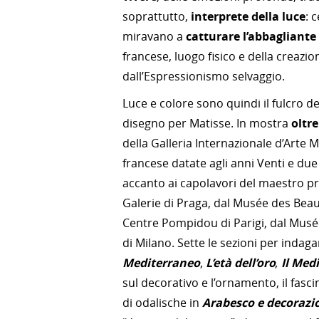
soprattutto,
interprete della luce
: 
miravano a
catturare l’abbagliante
francese, luogo fisico e della creazio
dall’Espressionismo selvaggio.
Luce e colore sono quindi il fulcro d
disegno per Matisse. In mostra
oltr
della Galleria Internazionale d’Arte 
francese datate agli anni Venti e du
accanto ai capolavori del maestro pr
Galerie di Praga, dal Musée des Beau
Centre Pompidou di Parigi, dal Musé
di Milano. Sette le sezioni per indaga
Mediterraneo
,
L’età dell’oro
,
Il Med
sul decorativo e l’ornamento,
il fasc
di odalische in
Arabesco e decorazi