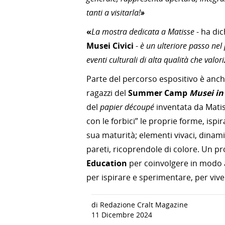
tanti a visitarla!
»
«
La mostra dedicata a Matisse
- ha di
Musei Civici
-
è un ulteriore passo nel
eventi culturali di alta qualità che val
Parte del percorso espositivo è anch
ragazzi del
Summer Camp
Musei in
del
papier découpé
inventata da Matis
con le forbici” le proprie forme, isp
sua maturità; elementi vivaci, dinam
pareti, ricoprendole di colore. Un pr
Education
per coinvolgere in modo a
per ispirare e sperimentare, 
di Redazione Cralt Magazine
11 Dicembre 2024