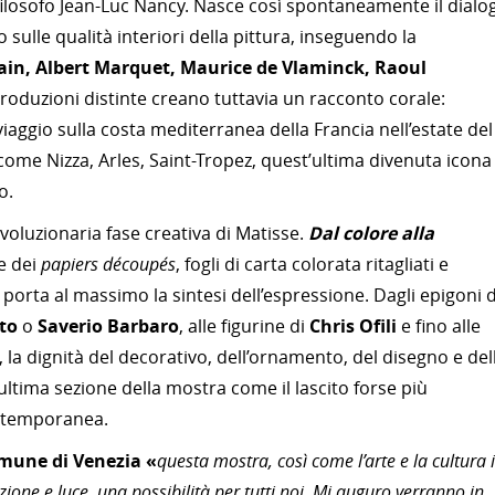
il filosofo Jean-Luc Nancy. Nasce così spontaneamente il dialo
sulle qualità interiori della pittura, inseguendo la
in, Albert Marquet, Maurice de Vlaminck, Raoul
produzioni distinte creano tuttavia un racconto corale:
 viaggio sulla costa mediterranea della Francia nell’estate del
, come Nizza, Arles, Saint-Tropez, quest’ultima divenuta icona
o.
ivoluzionaria fase creativa di Matisse.
Dal colore alla
e dei
papiers découpés
, fogli di carta colorata ritagliati e
e porta al massimo la sintesi dell’espressione. Dagli epigoni d
to
o
Saverio Barbaro
, alle figurine di
Chris Ofili
e fino alle
, la dignità del decorativo, dell’ornamento, del disegno e del
’ultima sezione della mostra come il lascito forse più
ontemporanea.
omune di Venezia
«
questa mostra, così come l’arte e la cultura 
ione e luce, una possibilità per tutti noi. Mi auguro verranno in