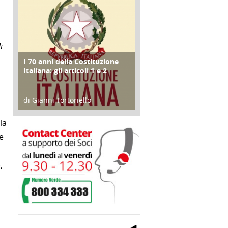
i
I 70 anni della Costituzione
FOCUS
Italiana: gli articoli 1 e 2
i
di Gianni Tortoriello
17 Marzo 2018
la
e
,