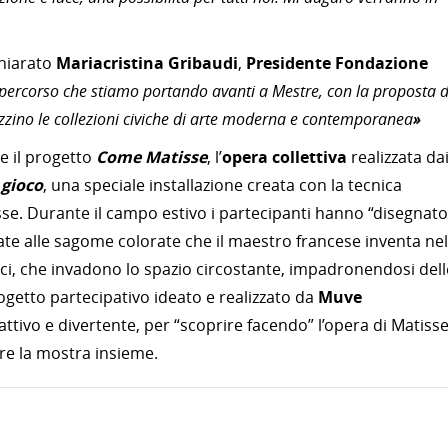
chiarato
Mariacristina Gribaudi
,
Presidente Fondazione
 percorso che stiamo portando avanti a Mestre, con la proposta d
orizzino le collezioni civiche di arte moderna e contemporanea
»
e il progetto
Come Matisse
, l’
opera collettiva
realizzata da
 gioco
, una speciale installazione creata con la tecnica
se. Durante il campo estivo i partecipanti hanno “disegnato
irate alle sagome colorate che il maestro francese inventa nel
ici, che invadono lo spazio circostante, impadronendosi dell
ogetto partecipativo ideato e realizzato da
Muve
ttivo e divertente, per “scoprire facendo” l’opera di Matisse
per vivere la mostra insieme.