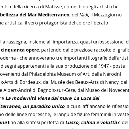
centro della ricerca di Matisse, come di quegli artisti che
 bellezza del Mar Mediterraneo
, del
Midi
, il Mezzogiorno
ne artistica, il vero protagonista del colore liberato
ella rassegna, insieme all'importanza, quasi un’ossessione, d
e cinquanta opere
, partendo dalle preziose raccolte di grafi
Moderna - che annoverano tre importanti litografie dell’artist
e disegni appartenenti alla sua produzione del 1947 - poste
ovenienti dal Philadelphia Museum of Art, dalla Národní
x-Arts di Bordeaux, dal Musée des Beaux-Arts di Nancy, dal
e Albert-André di
Bagnols-sur-Cèze,
dal Museo del Novecen
re
La modernità viene dal mare
,
La Luce del
iterraneo, un paradiso unico
, a cui si affiancano le riflessio
ino delle linee moresche, le languide figure femminili in veste
one
fino alla sintesi perfetta di
Lusso, calma e voluttà
e del