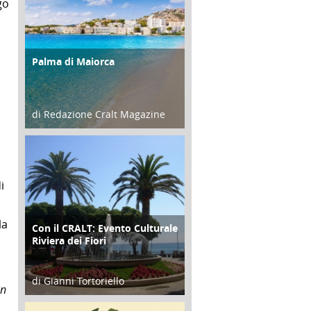
go
Palma di Maiorca
ATTIVITÀ
di Redazione Cralt Magazine
25 Giugno 2016
i
la
Con il CRALT: Evento Culturale
ATTIVITÀ
Riviera dei Fiori
di Gianni Tortoriello
in
16 Febbraio 2018