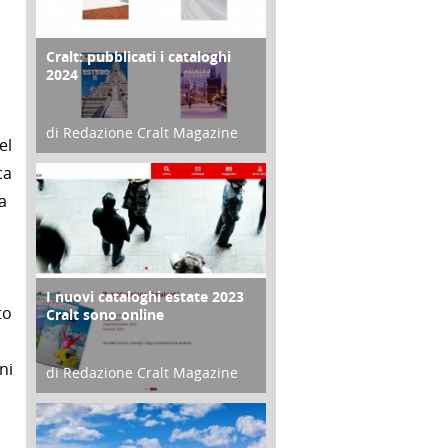
Cralt: pubblicati i cataloghi
COPERTINA
2024
di Redazione Cralt Magazine
el
21 Novembre 2023
ca
a
I nuovi cataloghi estate 2023
CONTRO COPERTINA
to
Cralt sono online
ni
di Redazione Cralt Magazine
07 Marzo 2023