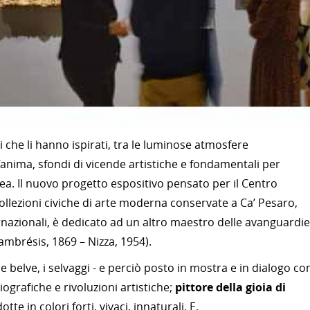
i che li hanno ispirati, tra le luminose atmosfere
’anima, sfondi di vicende artistiche e fondamentali per
ea. Il nuovo progetto espositivo pensato per il Centro
ollezioni civiche di arte moderna conservate a Ca’ Pesaro,
ternazionali, è dedicato ad un altro maestro delle avanguardie
ambrésis, 1869 – Nizza, 1954).
 le belve, i selvaggi - e perciò posto in mostra e in dialogo co
iografiche e rivoluzioni artistiche;
pittore della gioia di
te in colori forti, vivaci, innaturali. E,