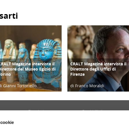
sarti
CRALT Magazine intervista il
CRALT Magazine intervista il
COPERTINA
COPERTINA
Direttore del Museo Egizio di
Direttore degli Uffizi di
Torino
Firenze
di Gianni Tortoriello
di Franco Moraldi
06/04/19
04/06/19
Tecnologia
Borghi d'Italia
Welfare
Sociale
 cookie
Sport
Focus