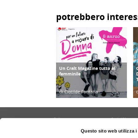
potrebbero interes
Un Cralt Magazine tutto al
COPERTINA
femminile
di Clotilde Fontana
28/02/23
Gallery
Cralt 40°
Contatti
Cultura/Arte
Questo sito web utilizza i
Informativa privacy e cookie
Eventi