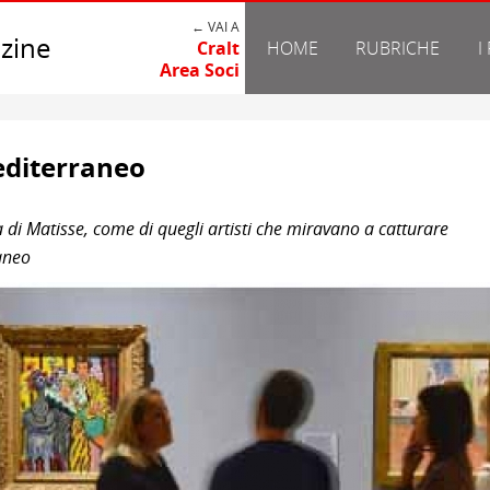
← VAI A
zine
Cralt
HOME
RUBRICHE
I
Area Soci
Mediterraneo
ca di Matisse, come di quegli artisti che miravano a catturare
aneo