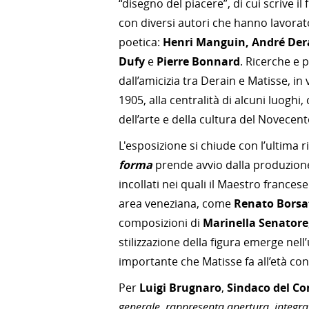
“disegno del piacere”, di cui scrive 
con diversi autori che hanno lavorato 
poetica:
Henri Manguin, André Dera
Dufy
e
Pierre Bonnard
. Ricerche e 
dall’amicizia tra Derain e Matisse, in
1905, alla centralità di alcuni luoghi
dell’arte e della cultura del Novecent
L'esposizione si chiude con l’ultima r
forma
prende avvio dalla produzion
incollati nei quali il Maestro frances
area veneziana, come
Renato Borsa
composizioni di
Marinella Senatore
stilizzazione della figura emerge nell
importante che Matisse fa all’età c
Per
Luigi Brugnaro
,
Sindaco del C
generale, rappresenta apertura, integraz