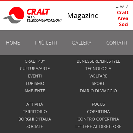
← VAI A
Cralt
Magazine
Area
Soci
HOME
I PIÙ LETTI
GALLERY
CONTATTI
CRALT 40°
BENESSERE/LIFESTYLE
CULTURA/ARTE
TECNOLOGIA
EVENTI
WELFARE
TURISMO
SPORT
AMBIENTE
DIARIO DI VIAGGIO
ATTIVITÀ
FOCUS
TERRITORIO
COPERTINA
BORGHI D'ITALIA
CONTRO COPERTINA
SOCIALE
LETTERE AL DIRETTORE