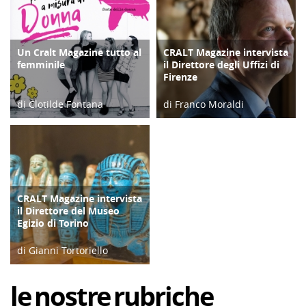
Un Cralt Magazine tutto al
CRALT Magazine intervista
COPERTINA
COPERTINA
femminile
il Direttore degli Uffizi di
Firenze
di Clotilde Fontana
di Franco Moraldi
28/02/23
04/06/19
CRALT Magazine intervista
COPERTINA
il Direttore del Museo
Egizio di Torino
di Gianni Tortoriello
06/04/19
le
nostre
rubriche