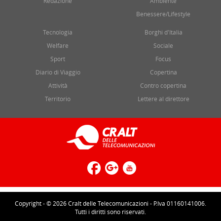
Redazione
Ambiente
Benessere/Lifestyle
Tecnologia
Borghi d'Italia
Welfare
Sociale
Sport
Focus
Diario di Viaggio
Copertina
Attività
Contro copertina
Territorio
Lettere al direttore
Copyright - © 2026 Cralt delle Telecomunicazioni - P.Iva 01160141006.
Tutti i diritti sono riservati.