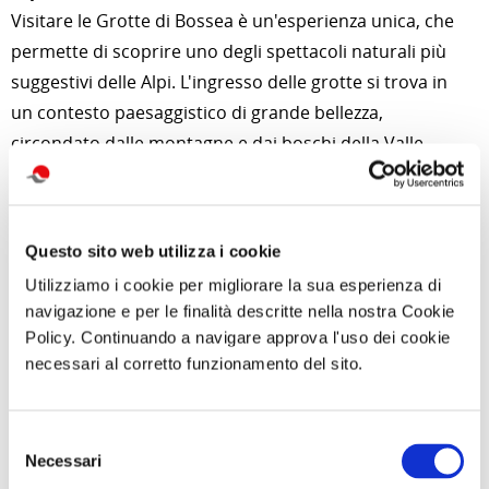
Visitare le Grotte di Bossea è un'esperienza unica, che
permette di scoprire uno degli spettacoli naturali più
suggestivi delle Alpi. L'ingresso delle grotte si trova in
un contesto paesaggistico di grande bellezza,
circondato dalle montagne e dai boschi della Valle
Corsaglia, offrendo anche numerose opportunità per
escursioni e passeggiate nella natura incontaminata.
All'interno delle grotte, le temperature sono costanti
Questo sito web utilizza i cookie
tutto l'anno, attorno ai 9°C, il che rende la visita
Utilizziamo i cookie per migliorare la sua esperienza di
piacevole in ogni stagione, ma è consigliabile vestirsi
navigazione e per le finalità descritte nella nostra Cookie
adeguatamente con abbigliamento caldo e scarpe
Policy. Continuando a navigare approva l'uso dei cookie
necessari al corretto funzionamento del sito.
comode. Al termine del percorso, è possibile visitare il
piccolo museo speleologico e paleontologico
all'ingresso delle grotte, che offre ulteriori
Selezione
approfondimenti sulla storia geologica e sulle scoperte
Necessari
del