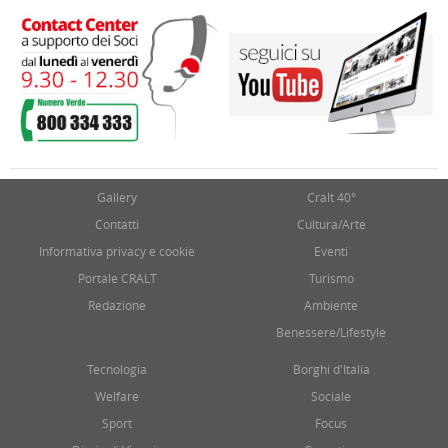
Gallery
Cralt 40°
Contatti
Cultura/Arte
Informativa privacy e cookie
Eventi
Portale CRALT
Turismo
Redazione
Ambiente
Benessere/Lifestyle
Tecnologia
Borghi d'Italia
Welfare
Sociale
Sport
Focus