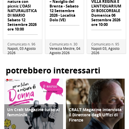
natura con
– Naviglio del
VILLA REGINA E
picnic L’OASI
Brenta - Sabato
L’ANTIQUARIUM
NATURALISTICA
12 Settembre
DI BOSCOREALE
DI MARIO
2026 - Località
Domenica 06
Sabato 12
Dolo (VE)
Settembre 2026
Settembre 2026
ore 10:00
ore 10:00
Comunicato n. 96
Comunicato n. 30
Comunicato n. 95
Napoli, 03 Agosto
Venezia Mestre, 04
Napoli 03, Agosto
2026
Agosto 2026
2026
potrebbero interessarti
Un Cralt Magazine tutto al
CRALT Magazine intervista
COPERTINA
COPERTINA
femminile
il Direttore degli Uffizi di
Firenze