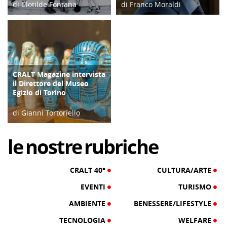
di Clotilde Fontana
di Franco Moraldi
28/02/23
04/06/19
CRALT Magazine intervista
COPERTINA
il Direttore del Museo
Egizio di Torino
di Gianni Tortoriello
06/04/19
le
nostre
rubriche
CRALT 40°
CULTURA/ARTE
EVENTI
TURISMO
AMBIENTE
BENESSERE/LIFESTYLE
TECNOLOGIA
WELFARE