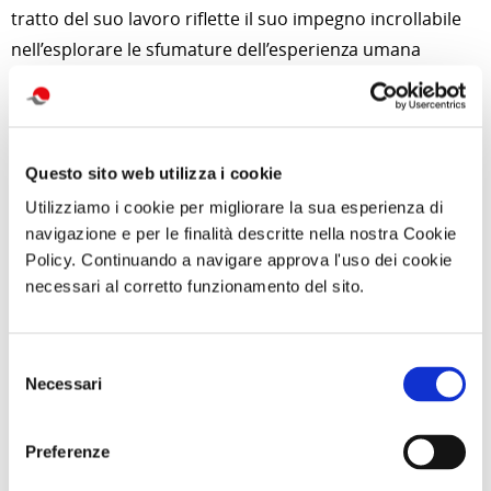
tratto del suo lavoro riflette il suo impegno incrollabile
nell’esplorare le sfumature dell’esperienza umana
attraverso l’arte.
Divisa tra la cultura cinese e quella svizzera,
Mingjun
Luo
(Nanchong, Cina, 1963) concepisce il suo lavoro
Questo sito web utilizza i cookie
come uno “spazio terzo”, un terreno ibrido e fertile
Utilizziamo i cookie per migliorare la sua esperienza di
dove sviluppa il proprio linguaggio, in un continuo
navigazione e per le finalità descritte nella nostra Cookie
movimento tra Asia e Occidente. La sua serie in
Policy. Continuando a navigare approva l'uso dei cookie
mostra
Break the Character
contraddice la tradizione
necessari al corretto funzionamento del sito.
cinese presentando ideogrammi frammentati ed
esplosi fino all’astrazione. La decostruzione dei
Selezione
caratteri cinesi e la loro perdita di valore semantico li fa
Necessari
del
diventare astratti, pur mantenendo l’essenza della
consenso
calligrafia tradizionale a inchiostro. In questo modo,
Preferenze
tutti gli osservatori sono su un piano di parità di fronte
all’opera d’arte, e le due tradizioni e identità culturali