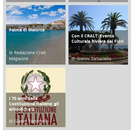
21 Novembre 2023
07 Marzo 2023
Palma di Maiorca
ATTIVITÀ
Con il CRALT: Evento
ATTIVITÀ
Culturale Riviera dei Fiori
di Redazione Cralt
Magazine
di Gianni Tortoriello
25 Giugno 2016
16 Febbraio 2018
I 70 anni della
FOCUS
Costituzione Italiana: gli
articoli 1 e 2
di Gianni Tortoriello
17 Marzo 2018