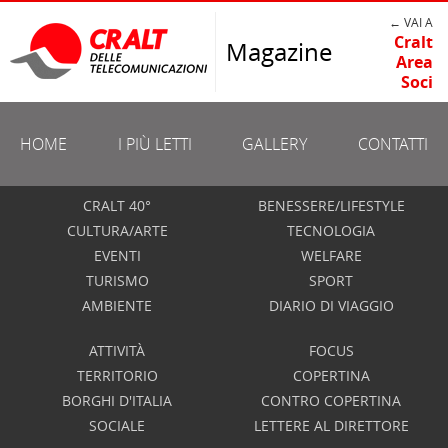
← VAI A
Cralt
Magazine
Area
Soci
HOME
I PIÙ LETTI
GALLERY
CONTATTI
CRALT 40°
BENESSERE/LIFESTYLE
CULTURA/ARTE
TECNOLOGIA
EVENTI
WELFARE
TURISMO
SPORT
AMBIENTE
DIARIO DI VIAGGIO
ATTIVITÀ
FOCUS
TERRITORIO
COPERTINA
BORGHI D'ITALIA
CONTRO COPERTINA
SOCIALE
LETTERE AL DIRETTORE