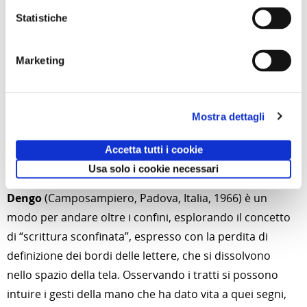
possono trovare un punto di incontro e dialogo.
Statistiche
Nell’opera circolare
Traces of Writing,
che contiene gli
ideogrammi del Daodejing, testo fondamentale del
Marketing
taoismo attribuito al filosofo cinese Laozi, l’artista
scrive caratteri che sembrano sparire in una nebbia,
sciogliendosi nell’oblio. Il testo, dice, è la sua risposta
Mostra dettagli
alle tracce della storia che vanno e vengono, false e
Accetta tutti i cookie
reali, imprevedibili.
Usa solo i cookie necessari
L’opera
Meravigliarsi
di
Monica
Dengo
(Camposampiero, Padova, Italia, 1966) è un
modo per andare oltre i confini, esplorando il concetto
di “scrittura sconfinata”, espresso con la perdita di
definizione dei bordi delle lettere, che si dissolvono
nello spazio della tela. Osservando i tratti si possono
intuire i gesti della mano che ha dato vita a quei segni,