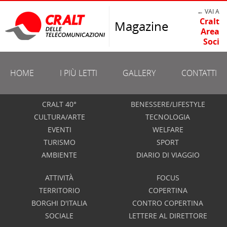
← VAI A
Cralt
Magazine
Area
Soci
HOME
I PIÙ LETTI
GALLERY
CONTATTI
CRALT 40°
BENESSERE/LIFESTYLE
CULTURA/ARTE
TECNOLOGIA
EVENTI
WELFARE
TURISMO
SPORT
AMBIENTE
DIARIO DI VIAGGIO
ATTIVITÀ
FOCUS
TERRITORIO
COPERTINA
BORGHI D'ITALIA
CONTRO COPERTINA
SOCIALE
LETTERE AL DIRETTORE