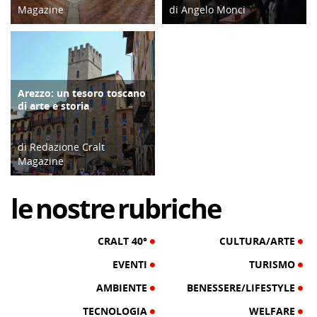
Magazine
di Angelo Monci
07/03/19
11/01/24
Arezzo: un tesoro toscano
ATTIVITÀ
di arte e storia
di Redazione Cralt
Magazine
02/09/23
le
nostre
rubriche
CRALT 40°
CULTURA/ARTE
EVENTI
TURISMO
AMBIENTE
BENESSERE/LIFESTYLE
TECNOLOGIA
WELFARE