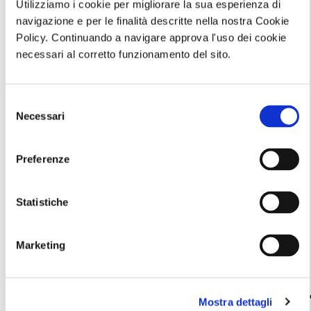
assaggiare i prodotti tipici del territorio.
Utilizziamo i cookie per migliorare la sua esperienza di
navigazione e per le finalità descritte nella nostra Cookie
Policy. Continuando a navigare approva l'uso dei cookie
di Redazione Cralt Magazine
25 Giugno 2019
necessari al corretto funzionamento del sito.
attività correlate:
Selezione
Necessari
del
consenso
Preferenze
Statistiche
Marketing
Trekking con
Visita serale
"Un giorno in
aperitivo IL
con
Vendemmia "
MONTE FAITO -
performance
Pranzo/degustazion
Mostra dettagli
UNA TERRAZZA
MANNight UNA
Ristorante "La