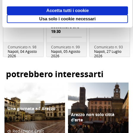
SUL GOLFO
NOTTE AL
Veduta" Tenuta
Sabato 19
MUSEO TRA
Cavaliere Pepe
Accetta tutti i cookie
Settembre 2026
MUSICA E
Domenica 04
ore 09:30
PERFORMANCE
Ottobre 2026
Usa solo i cookie necessari
Sabato 26
ore 10:30
Settembre ore
19:30
Comunicato n. 98
Comunicato n. 99
Comunicato n. 93
Napoli, 04 Agosto
Napoli, 05 Agosto
Napoli, 27 Luglio
2026
2026
2026
potrebbero interessarti
Una giornata ad Arezzo
ATTIVITÀ
Arezzo non solo città
ATTIVITÀ
d'arte
di Redazione Cralt