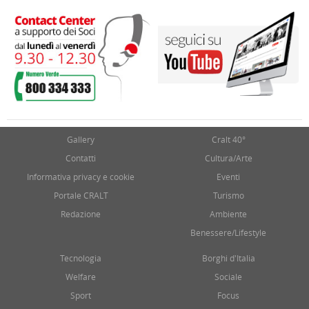
Gallery
Cralt 40°
Contatti
Cultura/Arte
Informativa privacy e cookie
Eventi
Portale CRALT
Turismo
Redazione
Ambiente
Benessere/Lifestyle
Tecnologia
Borghi d'Italia
Welfare
Sociale
Sport
Focus