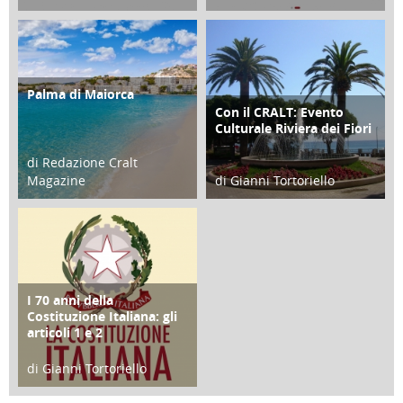
21 Novembre 2023
07 Marzo 2023
Palma di Maiorca
ATTIVITÀ
Con il CRALT: Evento
ATTIVITÀ
Culturale Riviera dei Fiori
di Redazione Cralt
Magazine
di Gianni Tortoriello
25 Giugno 2016
16 Febbraio 2018
I 70 anni della
FOCUS
Costituzione Italiana: gli
articoli 1 e 2
di Gianni Tortoriello
17 Marzo 2018