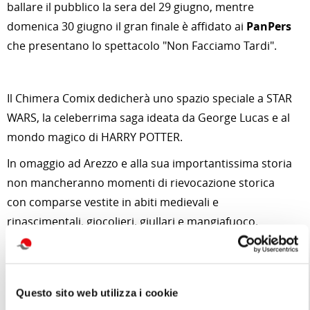
ballare il pubblico la sera del 29 giugno, mentre
domenica 30 giugno il gran finale è affidato ai
PanPers
che presentano lo spettacolo "Non Facciamo Tardi".
Il Chimera Comix dedicherà uno spazio speciale a STAR
WARS, la celeberrima saga ideata da George Lucas e al
mondo magico di HARRY POTTER.
In omaggio ad Arezzo e alla sua importantissima storia
non mancheranno momenti di rievocazione storica
con comparse vestite in abiti medievali e
rinascimentali, giocolieri, giullari e mangiafuoco.
Il festival accoglierà i suoi visitatori con uno strepitoso
stand dedicato all’enogastronomia dove sarà possibile
Questo sito web utilizza i cookie