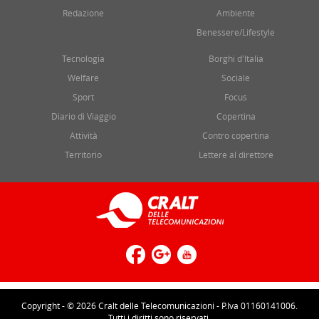
Redazione
Ambiente
Benessere/Lifestyle
Tecnologia
Borghi d'Italia
Welfare
Sociale
Sport
Focus
Diario di Viaggio
Copertina
Attività
Contro copertina
Territorio
Lettere al direttore
Copyright - © 2026 Cralt delle Telecomunicazioni - P.Iva 01160141006.
Tutti i diritti sono riservati.