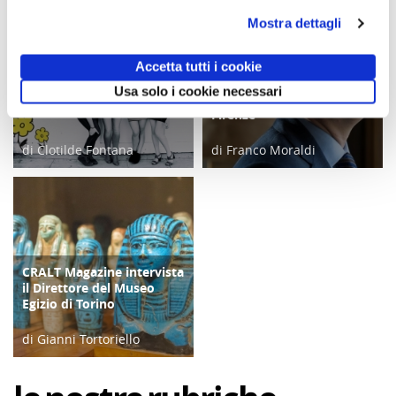
Mostra dettagli
Accetta tutti i cookie
Un Cralt Magazine tutto al
CRALT Magazine intervista
COPERTINA
COPERTINA
Usa solo i cookie necessari
femminile
il Direttore degli Uffizi di
Firenze
di Clotilde Fontana
di Franco Moraldi
28/02/23
04/06/19
CRALT Magazine intervista
COPERTINA
il Direttore del Museo
Egizio di Torino
di Gianni Tortoriello
06/04/19