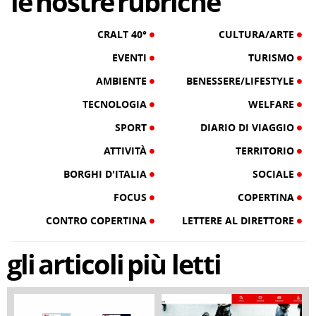
le
nostre
rubriche
CRALT 40°
CULTURA/ARTE
EVENTI
TURISMO
AMBIENTE
BENESSERE/LIFESTYLE
TECNOLOGIA
WELFARE
SPORT
DIARIO DI VIAGGIO
ATTIVITÀ
TERRITORIO
BORGHI D'ITALIA
SOCIALE
FOCUS
COPERTINA
CONTRO COPERTINA
LETTERE AL DIRETTORE
gli
articoli
più letti