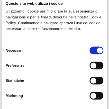
Questo sito web utilizza i cookie
Utilizziamo i cookie per migliorare la sua esperienza di
navigazione e per le finalità descritte nella nostra Cookie
Policy. Continuando a navigare approva l'uso dei cookie
necessari al corretto funzionamento del sito.
Trekking con
ABBONAMENTO
Visita guidata
aperitivo IL
PER LA
SAN GENNARO
MONTE FAITO -
STAGIONE
E NAPOLI:
UNA TERRAZZA
2026/2027 AL
DUOMO E
SUL GOLFO
TEATRO TOTO'
BATTISTERO DI
Selezione
Sabato 19
SAN GIOVANNI
Necessari
del
Settembre 2026
IN FONTE
ore 09:30
Domenica 13
consenso
Settembre 2026
ore 10:30
Preferenze
Comunicato n. 98
Comunicato n. 100
Comunicato n. 97
Napoli, 04 Agosto
Napoli, 06 Agosto
Napoli, 04 Agosto
Statistiche
2026
2026
2026
Marketing
potrebbero interessarti