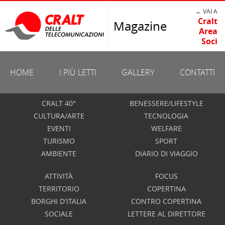
← VAI A
Cralt
Magazine
Area
Soci
HOME
I PIÙ LETTI
GALLERY
CONTATTI
CRALT 40°
BENESSERE/LIFESTYLE
CULTURA/ARTE
TECNOLOGIA
EVENTI
WELFARE
TURISMO
SPORT
AMBIENTE
DIARIO DI VIAGGIO
ATTIVITÀ
FOCUS
TERRITORIO
COPERTINA
BORGHI D'ITALIA
CONTRO COPERTINA
SOCIALE
LETTERE AL DIRETTORE