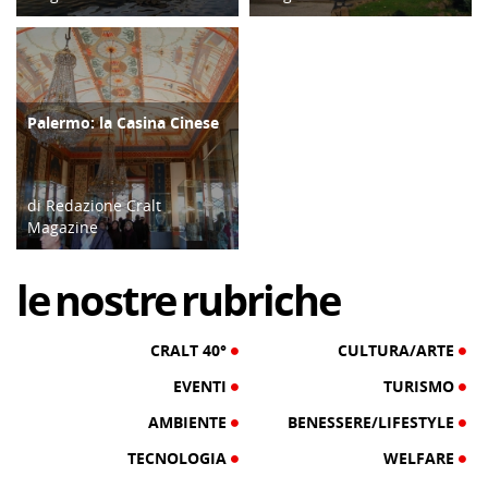
19/03/19
11/01/18
Palermo: la Casina Cinese
TURISMO
di Redazione Cralt
Magazine
09/02/17
le
nostre
rubriche
CRALT 40°
CULTURA/ARTE
EVENTI
TURISMO
AMBIENTE
BENESSERE/LIFESTYLE
TECNOLOGIA
WELFARE