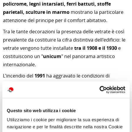
policrome, legni intarsiati, ferri battuti, stoffe
parietali, sculture in marmo
mostrano la particolare
attenzione del principe per il comfort abitativo.
Tra le tante decorazioni la presenza delle vetrate è così
prevalente da costituire la cifra distintiva dell'edificio: le
vetrate vengono tutte installate
tra il 1908 e il 1930
e
costituiscono un "
unicum
" nel panorama artistico
internazionale.
L'incendio del
1991
ha aggravato le condizioni di
degrado della
Casina
, unitamente a furti e vandalismi.
L'immagine odierna della Casina delle Civette è il
risultato di un lungo, paziente e meticoloso lavoro di
restauro, eseguito
dal 1992 al 1997
, che, con quanto
Questo sito web utilizza i cookie
ancora conservato e sulla base delle numerose fonti
Utilizziamo i cookie per migliorare la sua esperienza di
documentarie, ha permesso la restituzione alla città di
navigazione e per le finalità descritte nella nostra Cookie