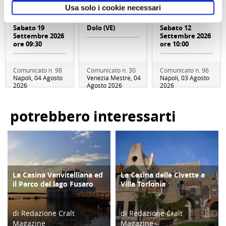
MONTE FAITO -
Brenta - Sabato
picnic L’OASI
Usa solo i cookie necessari
UNA TERRAZZA
12 Settembre
NATURALISTICA
SUL GOLFO
2026 - Località
DI MARIO
Sabato 19
Dolo (VE)
Sabato 12
Settembre 2026
Settembre 2026
ore 09:30
ore 10:00
Comunicato n. 98
Comunicato n. 30
Comunicato n. 96
Napoli, 04 Agosto
Venezia Mestre, 04
Napoli, 03 Agosto
2026
Agosto 2026
2026
potrebbero interessarti
La Casina Vanvitelliana ed
La Casina delle Civette a
ATTIVITÀ
ATTIVITÀ
il Parco del lago Fusaro
Villa Torlonia
di Redazione Cralt
di Redazione Cralt
Magazine
Magazine