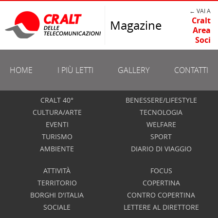
← VAI A
Cralt
Magazine
Area
Soci
HOME
I PIÙ LETTI
GALLERY
CONTATTI
CRALT 40°
BENESSERE/LIFESTYLE
CULTURA/ARTE
TECNOLOGIA
EVENTI
WELFARE
TURISMO
SPORT
AMBIENTE
DIARIO DI VIAGGIO
ATTIVITÀ
FOCUS
TERRITORIO
COPERTINA
BORGHI D'ITALIA
CONTRO COPERTINA
SOCIALE
LETTERE AL DIRETTORE