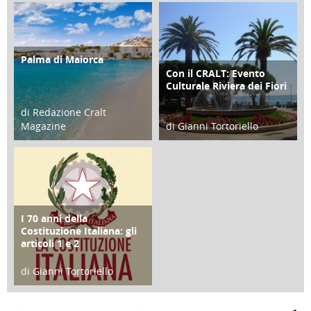
21 Novembre 2023
07 Marzo 2023
Palma di Maiorca
ATTIVITÀ
Con il CRALT: Evento
ATTIVITÀ
Culturale Riviera dei Fiori
di Redazione Cralt
Magazine
di Gianni Tortoriello
25 Giugno 2016
16 Febbraio 2018
I 70 anni della
FOCUS
Costituzione Italiana: gli
articoli 1 e 2
di Gianni Tortoriello
17 Marzo 2018