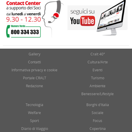
Gallery
Cralt 40°
Contatti
Cultura/Arte
Informativa privacy e cookie
Eventi
Portale CRALT
Turismo
Redazione
Ambiente
Benessere/Lifestyle
Tecnologia
Borghi d'Italia
Welfare
Sociale
Sport
Focus
Diario di Viaggio
Copertina