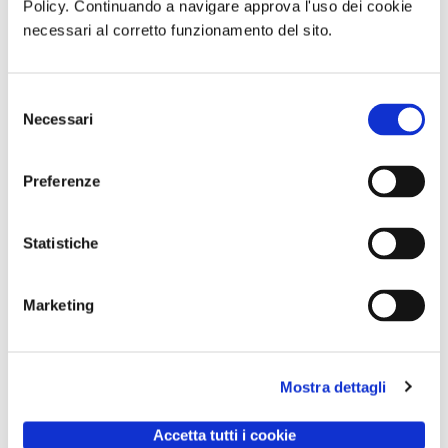
uno dei più singolari e interessanti manufatti dei primi
Policy. Continuando a navigare approva l'uso dei cookie
necessari al corretto funzionamento del sito.
anni del secolo scorso.
di Redazione Cralt Magazine
Selezione
02 Aprile 2016
Necessari
del
consenso
attività correlate:
Preferenze
Statistiche
Marketing
Mostra dettagli
Trekking con
GARA DI PESCA
Giornata in
Accetta tutti i cookie
aperitivo IL
– Naviglio del
natura con