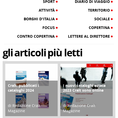
SPORT
DIARIO DI VIAGGIO
ATTIVITÀ
TERRITORIO
BORGHI D'ITALIA
SOCIALE
FOCUS
COPERTINA
CONTRO COPERTINA
LETTERE AL DIRETTORE
gli
articoli
più letti
Cralt: pubblicati i
I nuovi cataloghi estate
COPERTINA
CONTRO COPERTINA
cataloghi 2024
2023 Cralt sono online
di Redazione Cralt
di Redazione Cralt
Magazine
Magazine