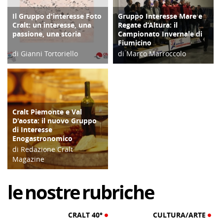
Il Gruppo d'interesse Foto
Gruppo Interesse Mare e
FOCUS
ATTIVITÀ
Cralt: un interesse, una
Regate d’Altura: il
passione, una storia
Campionato Invernale di
Fiumicino
di Gianni Tortoriello
di Marco Marroccolo
23/12/20
21/03/18
Cralt Piemonte e Val
ATTIVITÀ
D'aosta: il nuovo Gruppo
di Interesse
Enogastronomico
di Redazione Cralt
Magazine
26/03/19
le
nostre
rubriche
CRALT 40°
CULTURA/ARTE