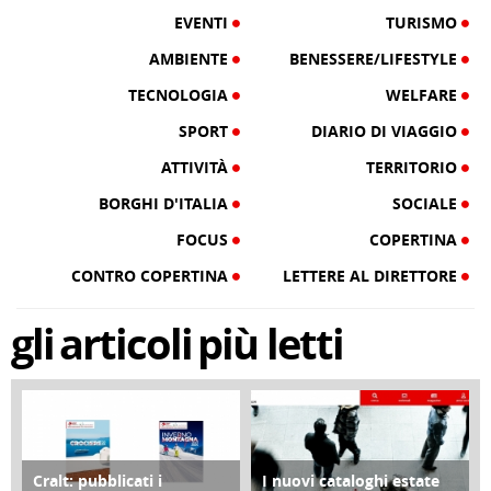
EVENTI
TURISMO
AMBIENTE
BENESSERE/LIFESTYLE
TECNOLOGIA
WELFARE
SPORT
DIARIO DI VIAGGIO
ATTIVITÀ
TERRITORIO
BORGHI D'ITALIA
SOCIALE
FOCUS
COPERTINA
CONTRO COPERTINA
LETTERE AL DIRETTORE
gli
articoli
più letti
Cralt: pubblicati i
I nuovi cataloghi estate
COPERTINA
CONTRO COPERTINA