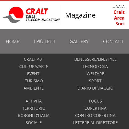
← VAI A
Cralt
Magazine
Area
Soci
HOME
I PIÙ LETTI
GALLERY
CONTATTI
CRALT 40°
BENESSERE/LIFESTYLE
CULTURA/ARTE
TECNOLOGIA
EVENTI
WELFARE
TURISMO
SPORT
AMBIENTE
DIARIO DI VIAGGIO
ATTIVITÀ
FOCUS
TERRITORIO
COPERTINA
BORGHI D'ITALIA
CONTRO COPERTINA
SOCIALE
LETTERE AL DIRETTORE