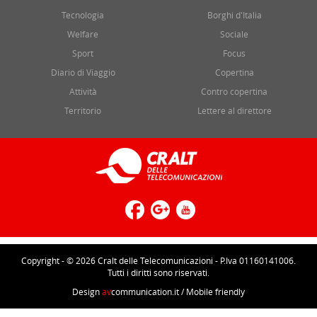
Tecnologia
Borghi d'Italia
Welfare
Sociale
Sport
Focus
Diario di Viaggio
Copertina
Attività
Contro copertina
Territorio
Lettere al direttore
Copyright - © 2026 Cralt delle Telecomunicazioni - P.Iva 01160141006.
Tutti i diritti sono riservati.
Design
av
communication.it
/ Mobile friendly