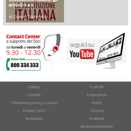
articoli 1 e 2
di Gianni Tortoriello
17 Marzo 2018
Gallery
Cralt 40°
Contatti
Cultura/Arte
Informativa privacy e cookie
Eventi
Portale CRALT
Turismo
Redazione
Ambiente
Benessere/Lifestyle