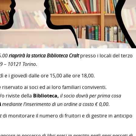
5.00
riaprirà la storica Biblioteca Cralt
presso i locali del terzo
 9 – 10121 Torino
.
ì e i giovedì dalle ore 15,00 alle ore 18,00.
riservato ai soci ed ai loro familiari conviventi.
/o riviste della
Biblioteca,
il socio dovrà per prima cosa
A
mediante l’inserimento di un ordine a costo € 0,00
.
t
di monitorare il numero di fruitori e di gestire in anticipo
o ancora in possesso di libri presi in prestito negli anni passati di