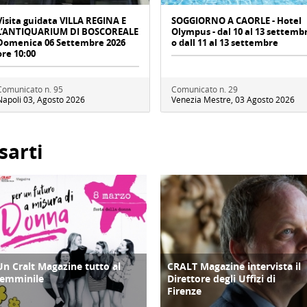
Visita guidata VILLA REGINA E
SOGGIORNO A CAORLE - Hotel
L’ANTIQUARIUM DI BOSCOREALE
Olympus - dal 10 al 13 settemb
Domenica 06 Settembre 2026
o dall 11 al 13 settembre
ore 10:00
Comunicato n. 95
Comunicato n. 29
Napoli 03, Agosto 2026
Venezia Mestre, 03 Agosto 2026
sarti
Un Cralt Magazine tutto al
CRALT Magazine intervista il
COPERTINA
COPERTINA
femminile
Direttore degli Uffizi di
Firenze