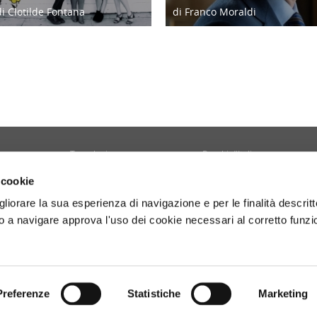
di Clotilde Fontana
di Franco Moraldi
28/02/23
04/06/19
Tecnologia
Borghi d'Italia
Welfare
Sociale
 cookie
Sport
Focus
gliorare la sua esperienza di navigazione e per le finalità descritt
Diario di Viaggio
Copertina
 a navigare approva l'uso dei cookie necessari al corretto funz
Attività
Contro copertina
tyle
Territorio
Lettere al direttore
Preferenze
Statistiche
Marketing
- P.Iva 01160141006.