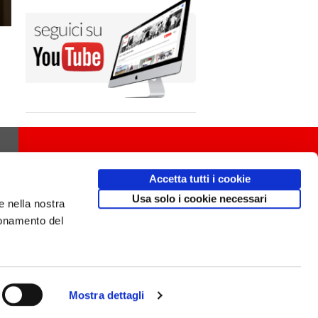
Accetta tutti i cookie
Usa solo i cookie necessari
e nella nostra
ionamento del
Mostra dettagli
Design
av
communication.it
/ Mobile friendly