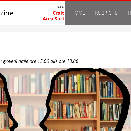
← VAI A
zine
Cralt
HOME
RUBRICHE
I
Area Soci
 i giovedì dalle ore 15,00 alle ore 18,00