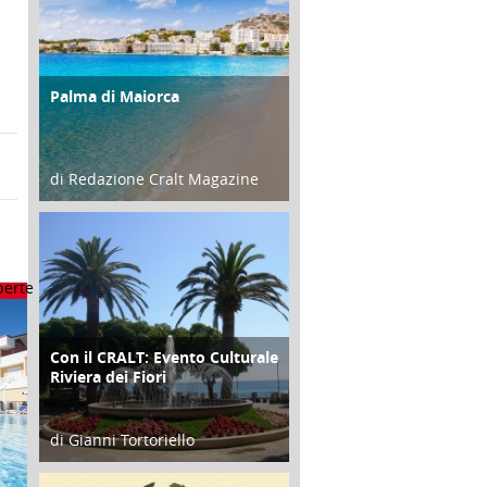
Palma di Maiorca
ATTIVITÀ
di Redazione Cralt Magazine
25 Giugno 2016
Con il CRALT: Evento Culturale
ATTIVITÀ
Riviera dei Fiori
di Gianni Tortoriello
16 Febbraio 2018