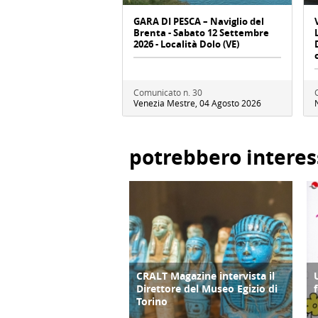
GARA DI PESCA – Naviglio del
Brenta - Sabato 12 Settembre
2026 - Località Dolo (VE)
Comunicato n. 30
Venezia Mestre, 04 Agosto 2026
potrebbero interes
CRALT Magazine intervista il
COPERTINA
Direttore del Museo Egizio di
Torino