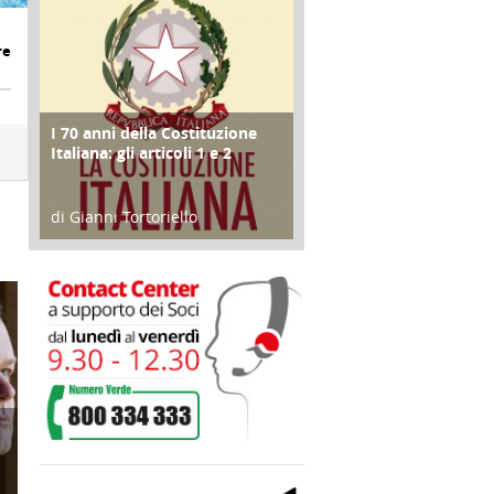
re
I 70 anni della Costituzione
FOCUS
Italiana: gli articoli 1 e 2
di Gianni Tortoriello
17 Marzo 2018