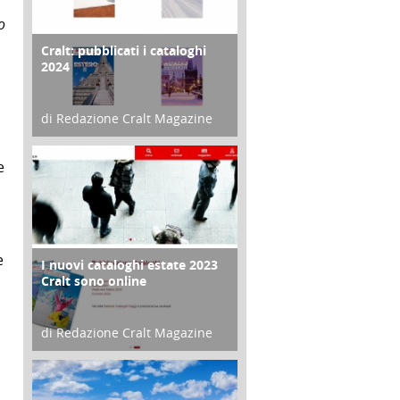
o
Cralt: pubblicati i cataloghi
COPERTINA
2024
di Redazione Cralt Magazine
21 Novembre 2023
e
e
I nuovi cataloghi estate 2023
CONTRO COPERTINA
Cralt sono online
di Redazione Cralt Magazine
07 Marzo 2023