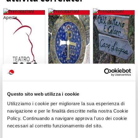
ABBONAMENTO
Visita guidata
Giornata in
PER LA
SAN GENNARO
natura con
STAGIONE
E NAPOLI:
picnic L’OASI
2026/2027 AL
DUOMO E
NATURALISTICA
Questo sito web utilizza i cookie
TEATRO TOTO'
BATTISTERO DI
DI MARIO
SAN GIOVANNI
Sabato 12
Utilizziamo i cookie per migliorare la sua esperienza di
IN FONTE
Settembre 2026
navigazione e per le finalità descritte nella nostra Cookie
Domenica 13
ore 10:00
Settembre 2026
Policy. Continuando a navigare approva l'uso dei cookie
ore 10:30
necessari al corretto funzionamento del sito.
Comunicato n. 100
Comunicato n. 97
Comunicato n. 96