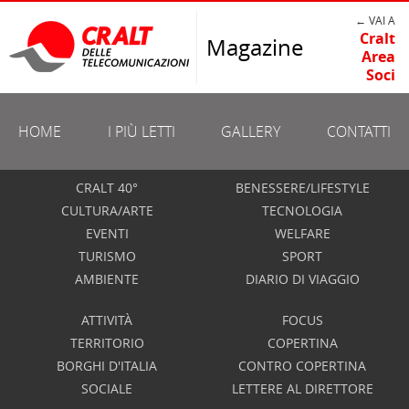
← VAI A
Cralt
Magazine
Area
Soci
HOME
I PIÙ LETTI
GALLERY
CONTATTI
CRALT 40°
BENESSERE/LIFESTYLE
CULTURA/ARTE
TECNOLOGIA
EVENTI
WELFARE
TURISMO
SPORT
AMBIENTE
DIARIO DI VIAGGIO
ATTIVITÀ
FOCUS
TERRITORIO
COPERTINA
BORGHI D'ITALIA
CONTRO COPERTINA
SOCIALE
LETTERE AL DIRETTORE