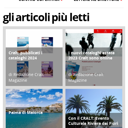
gli
articoli
più letti
Cralt: pubblicati i
I nuovi cataloghi estate
COPERTINA
CONTRO COPERTINA
cataloghi 2024
2023 Cralt sono online
di Redazione Cralt
di Redazione Cralt
Magazine
Magazine
21 Novembre 2023
07 Marzo 2023
Palma di Maiorca
ATTIVITÀ
Con il CRALT: Evento
ATTIVITÀ
Culturale Riviera dei Fiori