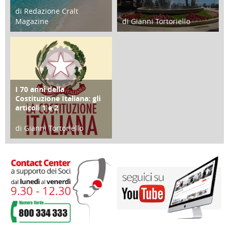
di Redazione Cralt
Magazine
di Gianni Tortoriello
25 Giugno 2016
16 Febbraio 2018
I 70 anni della
FOCUS
Costituzione Italiana: gli
articoli 1 e 2
di Gianni Tortoriello
17 Marzo 2018