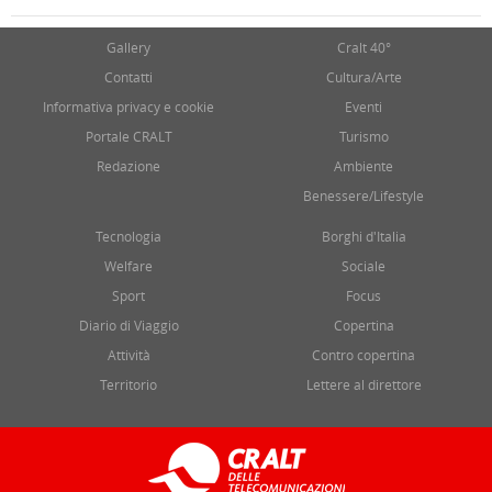
Gallery
Cralt 40°
Contatti
Cultura/Arte
Informativa privacy e cookie
Eventi
Portale CRALT
Turismo
Redazione
Ambiente
Benessere/Lifestyle
Tecnologia
Borghi d'Italia
Welfare
Sociale
Sport
Focus
Diario di Viaggio
Copertina
Attività
Contro copertina
Territorio
Lettere al direttore