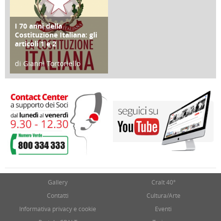
I 70 anni della
FOCUS
Costituzione Italiana: gli
articoli 1 e 2
di Gianni Tortoriello
17 Marzo 2018
Gallery
Cralt 40°
Contatti
Cultura/Arte
Informativa privacy e cookie
Eventi