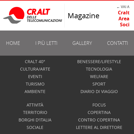
← VAI A
Cralt
Magazine
Area
Soci
HOME
I PIÙ LETTI
GALLERY
CONTATTI
CRALT 40°
BENESSERE/LIFESTYLE
CULTURA/ARTE
TECNOLOGIA
EVENTI
WELFARE
TURISMO
SPORT
AMBIENTE
DIARIO DI VIAGGIO
ATTIVITÀ
FOCUS
TERRITORIO
COPERTINA
BORGHI D'ITALIA
CONTRO COPERTINA
SOCIALE
LETTERE AL DIRETTORE