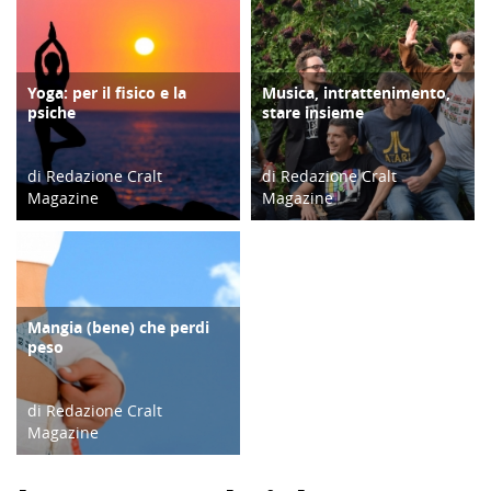
Yoga: per il fisico e la
Musica, intrattenimento,
BENESSERE/LIFESTYLE
ATTIVITÀ
psiche
stare insieme
di Redazione Cralt
di Redazione Cralt
Magazine
Magazine
02/01/18
27/02/20
Mangia (bene) che perdi
ATTIVITÀ
peso
di Redazione Cralt
Magazine
21/05/16