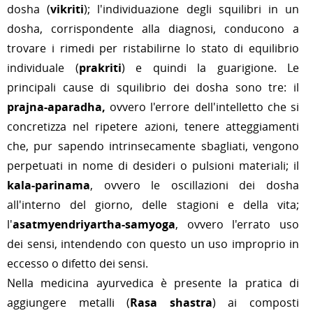
dosha (
vikriti
); l'individuazione degli squilibri in un
dosha, corrispondente alla diagnosi, conducono a
trovare i rimedi per ristabilirne lo stato di equilibrio
individuale (
prakriti
) e quindi la guarigione. Le
principali cause di squilibrio dei dosha sono tre: il
prajna-aparadha,
ovvero l'errore dell'intelletto che si
concretizza nel ripetere azioni, tenere atteggiamenti
che, pur sapendo intrinsecamente sbagliati, vengono
perpetuati in nome di desideri o pulsioni materiali; il
kala-parinama
, ovvero le oscillazioni dei dosha
all'interno del giorno, delle stagioni e della vita;
l'
asatmyendriyartha-samyoga
, ovvero l'errato uso
dei sensi, intendendo con questo un uso improprio in
eccesso o difetto dei sensi.
Nella medicina ayurvedica è presente la pratica di
aggiungere metalli (
Rasa shastra
) ai composti