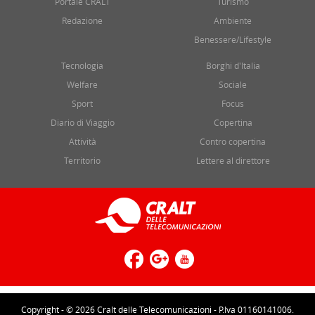
Portale CRALT
Turismo
Redazione
Ambiente
Benessere/Lifestyle
Tecnologia
Borghi d'Italia
Welfare
Sociale
Sport
Focus
Diario di Viaggio
Copertina
Attività
Contro copertina
Territorio
Lettere al direttore
Copyright - © 2026 Cralt delle Telecomunicazioni - P.Iva 01160141006.