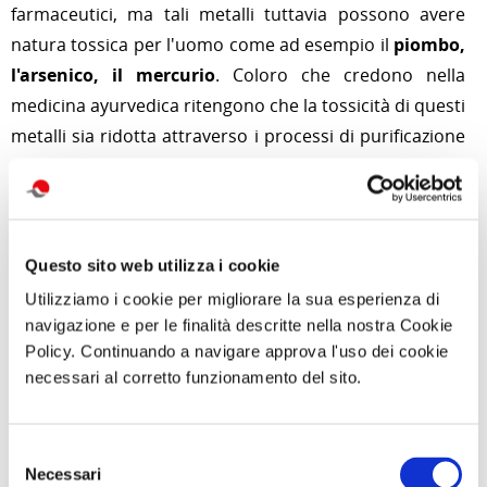
farmaceutici, ma tali metalli tuttavia possono avere
natura tossica per l'uomo come ad esempio il
piombo,
l'arsenico, il mercurio
. Coloro che credono nella
medicina ayurvedica ritengono che la tossicità di questi
metalli sia ridotta attraverso i processi di purificazione
come il
samskaras
o lo
shodhanas
.
Tutte le tradizioni ammettono l’esistenza di un principio
superiore, chiamato diversamente a seconda dei
luoghi, se escludiamo il nome si tratta della stessa
Questo sito web utilizza i cookie
identica cosa, sia se ci riferiamo al
samadhi dello yoga
Utilizziamo i cookie per migliorare la sua esperienza di
o al
nirvana del buddhismo
, sia se parliamo di
navigazione e per le finalità descritte nella nostra Cookie
illuminazione, piuttosto che di
rinascita nel Regno dei
Policy. Continuando a navigare approva l'uso dei cookie
Cieli
, parliamo della stessa identica condizione, che ha
necessari al corretto funzionamento del sito.
come presupposto l’aver realizzato se stessi come
anima.
Selezione
Necessari
del