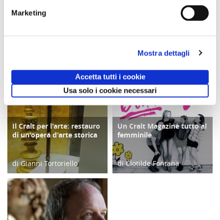
Marketing
Comunicato n. 29
Comunicato n. 97
Comunicato n. 98
Venezia Mestre, 03
Napoli, 04 Agosto
Napoli, 04 Agosto
Agosto 2026
2026
2026
Mostra dettagli
potrebbero interessarti
Accetta tutti i cookie
Usa solo i cookie necessari
Il Cralt per l'arte: restauro
Un Cralt Magazine tutto al
FOCUS
COPERTINA
di un'opera d'arte storica
femminile
di Gianni Tortoriello
di Clotilde Fontana
24/02/24
28/02/23