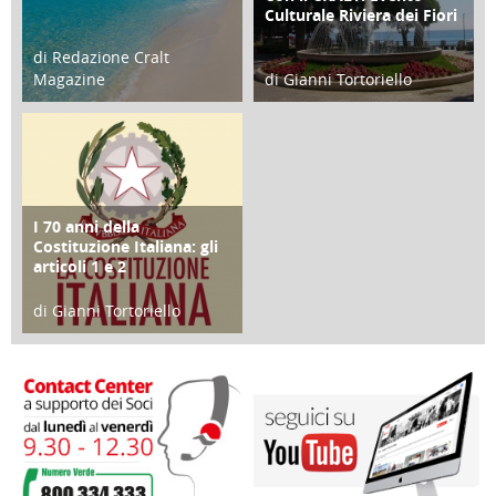
Culturale Riviera dei Fiori
di Redazione Cralt
Magazine
di Gianni Tortoriello
25 Giugno 2016
16 Febbraio 2018
I 70 anni della
FOCUS
Costituzione Italiana: gli
articoli 1 e 2
di Gianni Tortoriello
17 Marzo 2018