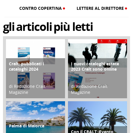
CONTRO COPERTINA
LETTERE AL DIRETTORE
gli
articoli
più letti
Cralt: pubblicati i
I nuovi cataloghi estate
COPERTINA
CONTRO COPERTINA
cataloghi 2024
2023 Cralt sono online
di Redazione Cralt
di Redazione Cralt
Magazine
Magazine
21 Novembre 2023
07 Marzo 2023
Palma di Maiorca
ATTIVITÀ
Con il CRALT: Evento
ATTIVITÀ