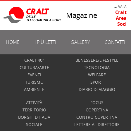
← VAI A
Cralt
Magazine
Area
Soci
HOME
I PIÙ LETTI
GALLERY
CONTATTI
CRALT 40°
BENESSERE/LIFESTYLE
CULTURA/ARTE
TECNOLOGIA
EVENTI
WELFARE
TURISMO
SPORT
AMBIENTE
DIARIO DI VIAGGIO
ATTIVITÀ
FOCUS
TERRITORIO
COPERTINA
BORGHI D'ITALIA
CONTRO COPERTINA
SOCIALE
LETTERE AL DIRETTORE