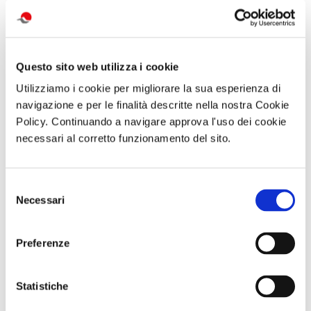
attività correlate:
Questo sito web utilizza i cookie
Utilizziamo i cookie per migliorare la sua esperienza di
navigazione e per le finalità descritte nella nostra Cookie
Policy. Continuando a navigare approva l'uso dei cookie
necessari al corretto funzionamento del sito.
Selezione
SOGGIORNO A
Visita guidata
Trekking con
Necessari
del
CAORLE - Hotel
SAN GENNARO
aperitivo IL
Olympus - dal 10
E NAPOLI:
MONTE FAITO -
consenso
al 13 settembre
DUOMO E
UNA TERRAZZA
o dall 11 al 13
BATTISTERO DI
SUL GOLFO
Preferenze
settembre
SAN GIOVANNI
Sabato 19
IN FONTE
Settembre 2026
Domenica 13
ore 09:30
Settembre 2026
Statistiche
ore 10:30