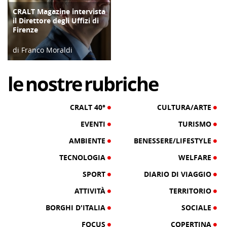
CRALT Magazine intervista
COPERTINA
il Direttore degli Uffizi di
Firenze
di Franco Moraldi
04/06/19
le
nostre
rubriche
CRALT 40°
CULTURA/ARTE
EVENTI
TURISMO
AMBIENTE
BENESSERE/LIFESTYLE
TECNOLOGIA
WELFARE
SPORT
DIARIO DI VIAGGIO
ATTIVITÀ
TERRITORIO
BORGHI D'ITALIA
SOCIALE
FOCUS
COPERTINA