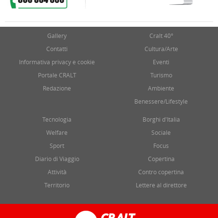
Gallery
Cralt 40°
Contatti
Cultura/Arte
Informativa privacy e cookie
Eventi
Portale CRALT
Turismo
Redazione
Ambiente
Benessere/Lifestyle
Tecnologia
Borghi d'Italia
Welfare
Sociale
Sport
Focus
Diario di Viaggio
Copertina
Attività
Contro copertina
Territorio
Lettere al direttore