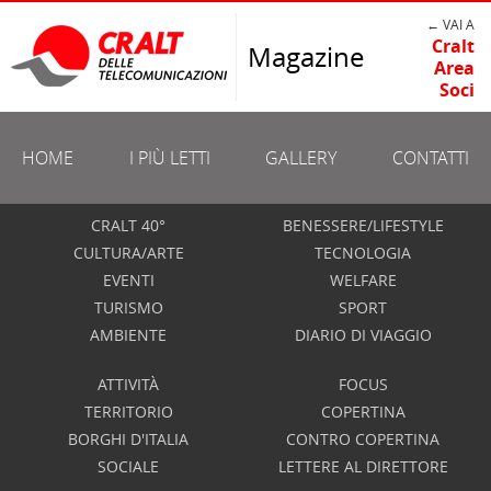
← VAI A
Cralt
Magazine
Area
Soci
HOME
I PIÙ LETTI
GALLERY
CONTATTI
CRALT 40°
BENESSERE/LIFESTYLE
CULTURA/ARTE
TECNOLOGIA
EVENTI
WELFARE
TURISMO
SPORT
AMBIENTE
DIARIO DI VIAGGIO
ATTIVITÀ
FOCUS
TERRITORIO
COPERTINA
BORGHI D'ITALIA
CONTRO COPERTINA
SOCIALE
LETTERE AL DIRETTORE