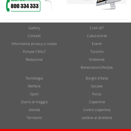
Gallery
Cralt 40°
Contatti
Cultura/Arte
Informativa privacy e cookie
Eventi
Portale CRALT
Turismo
Redazione
Ambiente
Benessere/Lifestyle
Tecnologia
Borghi d'Italia
Welfare
Sociale
Sport
Focus
Diario di Viaggio
Copertina
Attività
Contro copertina
Territorio
Lettere al direttore