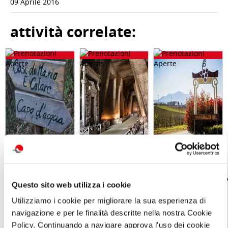
09 Aprile 2016
attività correlate:
Giornata in
Gita giornaliera
"Un giorno in
natura con
- Il cimitero
Vendemmia "
picnic L’OASI
delle
Pranzo/degustazion
Questo sito web utilizza i cookie
NATURALISTICA
Fontanelle e
Ristorante "La
DI MARIO
Materdei,
Veduta" Tenuta
Utilizziamo i cookie per migliorare la sua esperienza di
Sabato 12
Sabato 26
Cavaliere Pepe
Settembre 2026
Settembre
Domenica 04
navigazione e per le finalità descritte nella nostra Cookie
ore 10:00
Ottobre 2026
Policy. Continuando a navigare approva l'uso dei cookie
ore 10:30