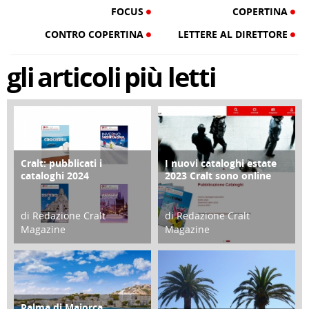
FOCUS
COPERTINA
CONTRO COPERTINA
LETTERE AL DIRETTORE
gli
articoli
più letti
Cralt: pubblicati i
I nuovi cataloghi estate
COPERTINA
CONTRO COPERTINA
cataloghi 2024
2023 Cralt sono online
di Redazione Cralt
di Redazione Cralt
Magazine
Magazine
21 Novembre 2023
07 Marzo 2023
Palma di Maiorca
ATTIVITÀ