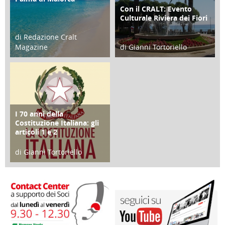
Con il CRALT: Evento
ATTIVITÀ
Culturale Riviera dei Fiori
di Redazione Cralt
Magazine
di Gianni Tortoriello
25 Giugno 2016
16 Febbraio 2018
I 70 anni della
FOCUS
Costituzione Italiana: gli
articoli 1 e 2
di Gianni Tortoriello
17 Marzo 2018