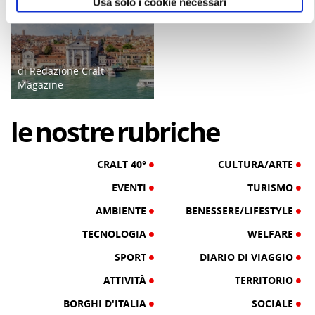
Usa solo i cookie necessari
Gallerie dell'Accademia
ATTIVITÀ
di Redazione Cralt
Magazine
26/08/22
le
nostre
rubriche
CRALT 40°
CULTURA/ARTE
EVENTI
TURISMO
AMBIENTE
BENESSERE/LIFESTYLE
TECNOLOGIA
WELFARE
SPORT
DIARIO DI VIAGGIO
ATTIVITÀ
TERRITORIO
BORGHI D'ITALIA
SOCIALE