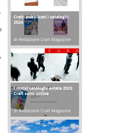
è
Cralt: pubblicati i cataloghi
COPERTINA
2024
e
di Redazione Cralt Magazine
21 Novembre 2023
o
I nuovi cataloghi estate 2023
CONTRO COPERTINA
Cralt sono online
di Redazione Cralt Magazine
07 Marzo 2023