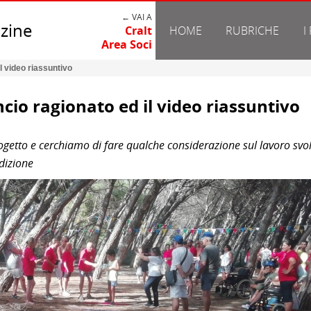
← VAI A
zine
Cralt
HOME
RUBRICHE
I
Area Soci
il video riassuntivo
ncio ragionato ed il video riassuntivo
getto e cerchiamo di fare qualche considerazione sul lavoro svo
dizione