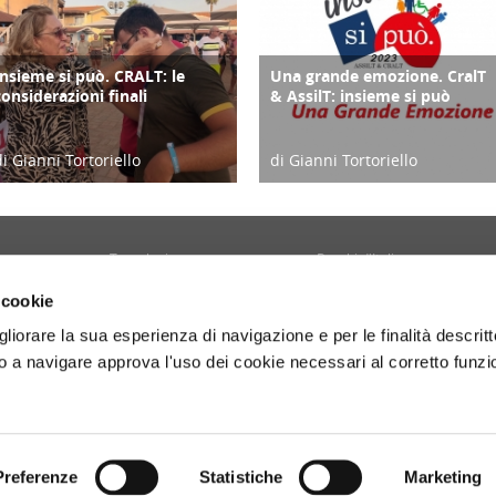
Insieme si può. CRALT: le
Una grande emozione. CralT
COPERTINA
COPERTINA
considerazioni finali
& AssilT: insieme si può
di Gianni Tortoriello
di Gianni Tortoriello
13/09/22
14/12/23
Tecnologia
Borghi d'Italia
Welfare
Sociale
 cookie
Sport
Focus
gliorare la sua esperienza di navigazione e per le finalità descritt
Diario di Viaggio
Copertina
 a navigare approva l'uso dei cookie necessari al corretto funz
Attività
Contro copertina
tyle
Territorio
Lettere al direttore
Preferenze
Statistiche
Marketing
- P.Iva 01160141006.