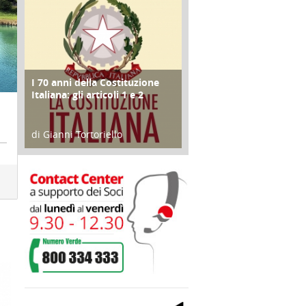
I 70 anni della Costituzione
FOCUS
Italiana: gli articoli 1 e 2
di Gianni Tortoriello
17 Marzo 2018