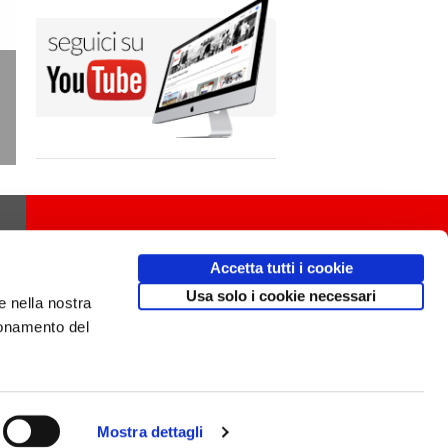
Accetta tutti i cookie
Usa solo i cookie necessari
e nella nostra
ionamento del
Mostra dettagli
Design
av
communication.it
/ Mobile friendly