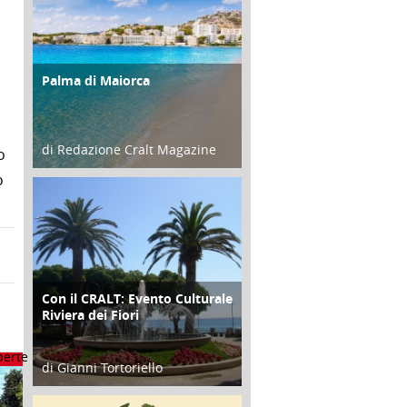
Palma di Maiorca
ATTIVITÀ
di Redazione Cralt Magazine
o
25 Giugno 2016
o
Con il CRALT: Evento Culturale
ATTIVITÀ
Riviera dei Fiori
di Gianni Tortoriello
16 Febbraio 2018