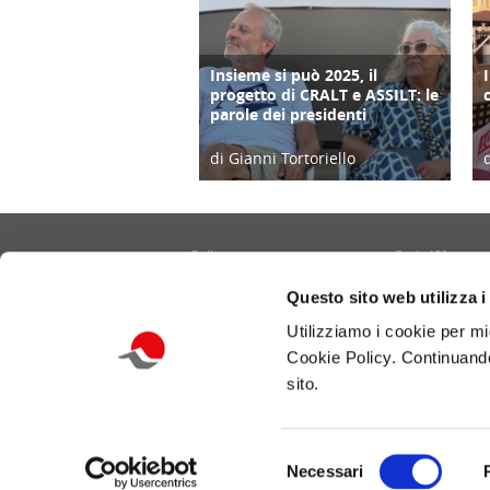
Insieme si può 2025, il
COPERTINA
progetto di CRALT e ASSILT: le
parole dei presidenti
di Gianni Tortoriello
10/09/25
Gallery
Cralt 40°
Contatti
Cultura/Arte
Questo sito web utilizza i
Informativa privacy e cookie
Eventi
Utilizziamo i cookie per mi
Portale CRALT
Turismo
Cookie Policy. Continuando
Redazione
Ambiente
sito.
Benessere/Lifes
Selezione
Necessari
Copyright - © 2026 Cralt delle Telecomunicazioni 
del