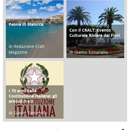
21 Novembre 2023
07 Marzo 2023
Palma di Maiorca
ATTIVITÀ
Con il CRALT: Evento
ATTIVITÀ
Culturale Riviera dei Fiori
di Redazione Cralt
Magazine
di Gianni Tortoriello
25 Giugno 2016
16 Febbraio 2018
I 70 anni della
FOCUS
Costituzione Italiana: gli
articoli 1 e 2
di Gianni Tortoriello
17 Marzo 2018