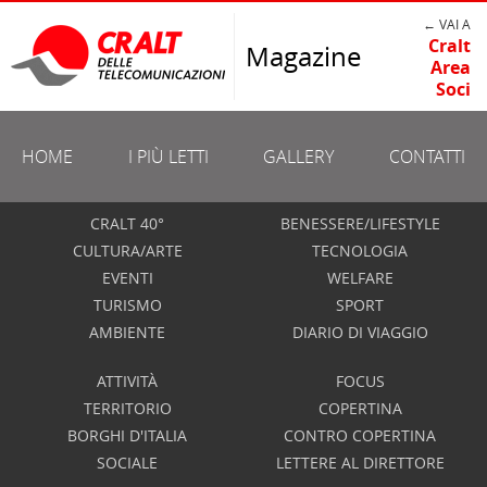
← VAI A
Cralt
Magazine
Area
Soci
HOME
I PIÙ LETTI
GALLERY
CONTATTI
CRALT 40°
BENESSERE/LIFESTYLE
CULTURA/ARTE
TECNOLOGIA
EVENTI
WELFARE
TURISMO
SPORT
AMBIENTE
DIARIO DI VIAGGIO
ATTIVITÀ
FOCUS
TERRITORIO
COPERTINA
BORGHI D'ITALIA
CONTRO COPERTINA
SOCIALE
LETTERE AL DIRETTORE