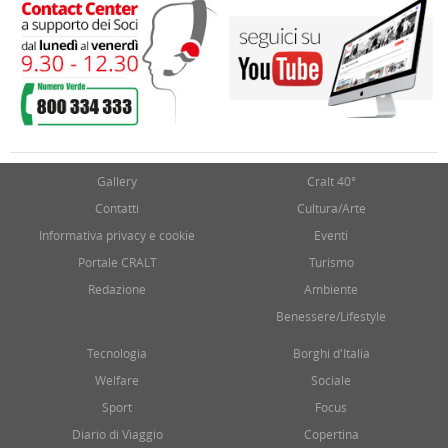
Gallery
Cralt 40°
Contatti
Cultura/Arte
Informativa privacy e cookie
Eventi
Portale CRALT
Turismo
Redazione
Ambiente
Benessere/Lifestyle
Tecnologia
Borghi d'Italia
Welfare
Sociale
Sport
Focus
Diario di Viaggio
Copertina