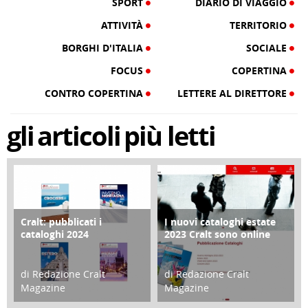
SPORT
DIARIO DI VIAGGIO
ATTIVITÀ
TERRITORIO
BORGHI D'ITALIA
SOCIALE
FOCUS
COPERTINA
CONTRO COPERTINA
LETTERE AL DIRETTORE
gli
articoli
più letti
Cralt: pubblicati i
I nuovi cataloghi estate
COPERTINA
CONTRO COPERTINA
cataloghi 2024
2023 Cralt sono online
di Redazione Cralt
di Redazione Cralt
Magazine
Magazine