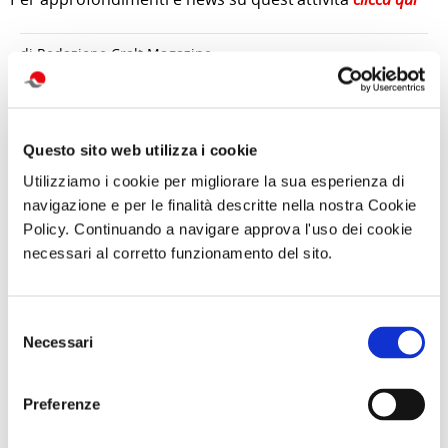
di Redazione Cralt Magazine
28 Marzo 2023
attività correlate:
Questo sito web utilizza i cookie
Utilizziamo i cookie per migliorare la sua esperienza di
navigazione e per le finalità descritte nella nostra Cookie
Policy. Continuando a navigare approva l'uso dei cookie
necessari al corretto funzionamento del sito.
Selezione
Necessari
del
consenso
Giornata in
Visita guidata
GARA DI PESCA
Preferenze
natura con
SAN GENNARO
– Naviglio del
picnic L’OASI
E NAPOLI:
Brenta - Sabato
NATURALISTICA
DUOMO E
12 Settembre