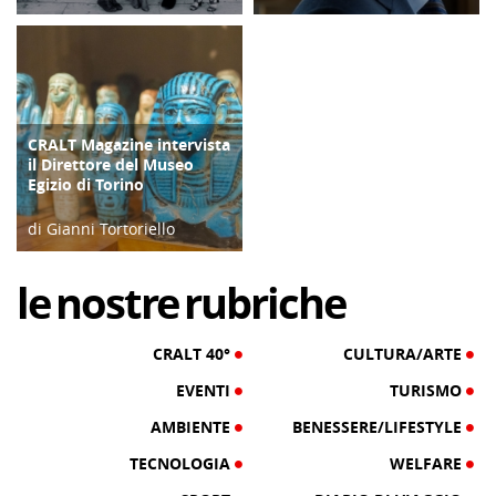
28/02/23
04/06/19
CRALT Magazine intervista
COPERTINA
il Direttore del Museo
Egizio di Torino
di Gianni Tortoriello
06/04/19
le
nostre
rubriche
CRALT 40°
CULTURA/ARTE
EVENTI
TURISMO
AMBIENTE
BENESSERE/LIFESTYLE
TECNOLOGIA
WELFARE