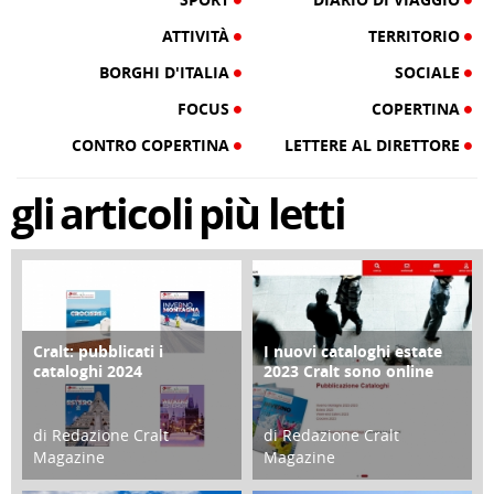
ATTIVITÀ
TERRITORIO
BORGHI D'ITALIA
SOCIALE
FOCUS
COPERTINA
CONTRO COPERTINA
LETTERE AL DIRETTORE
gli
articoli
più letti
Cralt: pubblicati i
I nuovi cataloghi estate
COPERTINA
CONTRO COPERTINA
cataloghi 2024
2023 Cralt sono online
di Redazione Cralt
di Redazione Cralt
Magazine
Magazine
21 Novembre 2023
07 Marzo 2023