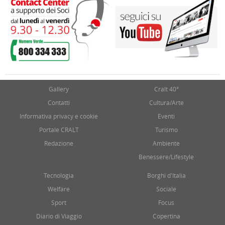
Gallery
Cralt 40°
Contatti
Cultura/Arte
Informativa privacy e cookie
Eventi
Portale CRALT
Turismo
Redazione
Ambiente
Benessere/Lifestyle
Tecnologia
Borghi d'Italia
Welfare
Sociale
Sport
Focus
Diario di Viaggio
Copertina