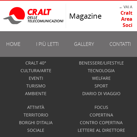
← VAI A
Cralt
Magazine
Area
Soci
HOME
I PIÙ LETTI
GALLERY
CONTATTI
CRALT 40°
BENESSERE/LIFESTYLE
CULTURA/ARTE
TECNOLOGIA
EVENTI
WELFARE
TURISMO
SPORT
AMBIENTE
DIARIO DI VIAGGIO
ATTIVITÀ
FOCUS
TERRITORIO
COPERTINA
BORGHI D'ITALIA
CONTRO COPERTINA
SOCIALE
LETTERE AL DIRETTORE