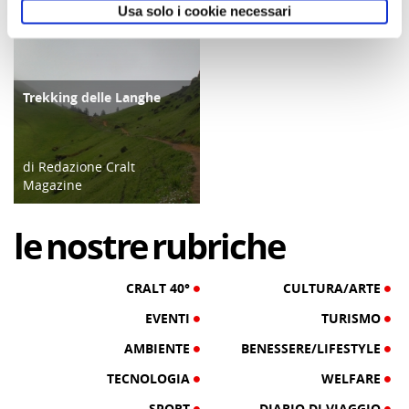
Usa solo i cookie necessari
03/09/25
10/09/24
Trekking delle Langhe
ATTIVITÀ
di Redazione Cralt
Magazine
14/09/19
le
nostre
rubriche
CRALT 40°
CULTURA/ARTE
EVENTI
TURISMO
AMBIENTE
BENESSERE/LIFESTYLE
TECNOLOGIA
WELFARE
SPORT
DIARIO DI VIAGGIO