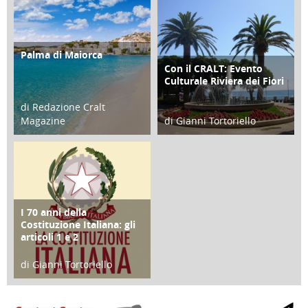
Palma di Maiorca
ATTIVITÀ
Con il CRALT: Evento
ATTIVITÀ
Culturale Riviera dei Fiori
di Redazione Cralt
Magazine
di Gianni Tortoriello
25 Giugno 2016
16 Febbraio 2018
I 70 anni della
FOCUS
Costituzione Italiana: gli
articoli 1 e 2
di Gianni Tortoriello
17 Marzo 2018