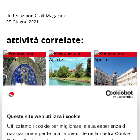
di Redazione Cralt Magazine
05 Giugno 2021
attività correlate:
Questo sito web utilizza i cookie
Visita guidata
GARA DI PESCA
SOGGIORNO A
SAN GENNARO
– Naviglio del
CAORLE - Hotel
Utilizziamo i cookie per migliorare la sua esperienza di
E NAPOLI:
Brenta - Sabato
Olympus - dal 10
navigazione e per le finalità descritte nella nostra Cookie
DUOMO E
12 Settembre
al 13 settembre