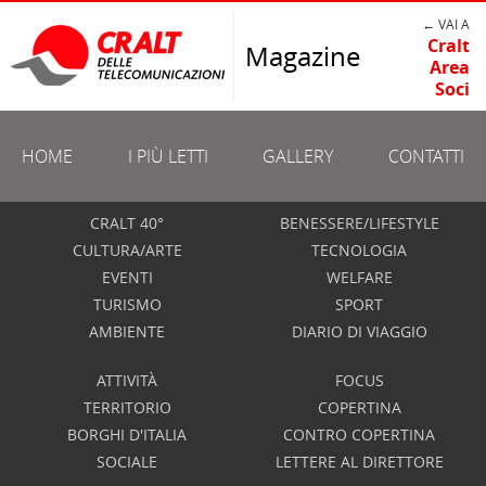
← VAI A
Cralt
Magazine
Area
Soci
HOME
I PIÙ LETTI
GALLERY
CONTATTI
CRALT 40°
BENESSERE/LIFESTYLE
CULTURA/ARTE
TECNOLOGIA
EVENTI
WELFARE
TURISMO
SPORT
AMBIENTE
DIARIO DI VIAGGIO
ATTIVITÀ
FOCUS
TERRITORIO
COPERTINA
BORGHI D'ITALIA
CONTRO COPERTINA
SOCIALE
LETTERE AL DIRETTORE