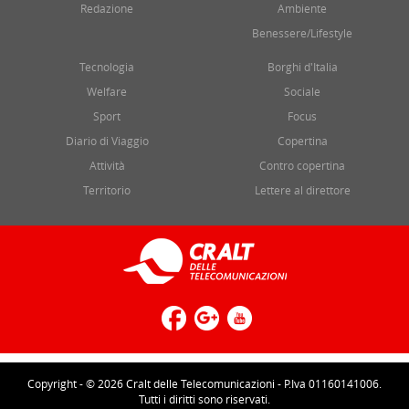
Redazione
Ambiente
Benessere/Lifestyle
Tecnologia
Borghi d'Italia
Welfare
Sociale
Sport
Focus
Diario di Viaggio
Copertina
Attività
Contro copertina
Territorio
Lettere al direttore
Copyright - © 2026 Cralt delle Telecomunicazioni - P.Iva 01160141006.
Tutti i diritti sono riservati.