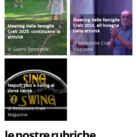
Meeting delle famiglie
COPERTINA
Cralt 2024, all'insegna
Meeting delle famiglie
COPERTINA
delle attività
Cralt 2025: continuano le
attività
di Redazione Cralt
di Gianni Tortoriello
Magazine
03/09/25
10/09/24
Napoli: Jazz e Swing al
ATTIVITÀ
rione carità
di Redazione Cralt
Magazine
13/12/19
le
nostre
rubriche