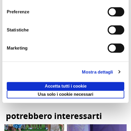
consenso
Preferenze
Statistiche
Abbonameni
SOGGIORNO A
Visita guidata
Marketing
Trenitalia
CAORLE - Hotel
VILLA REGINA E
Olympus - dal 10
L’ANTIQUARIUM
al 13 settembre
DI BOSCOREALE
o dall 11 al 13
Domenica 06
settembre
Settembre 2026
Mostra dettagli
ore 10:00
Accetta tutti i cookie
Comunicato n. 23
Comunicato n. 29
Comunicato n. 95
Palermo, 30 Giugno
Venezia Mestre, 03
Napoli 03, Agosto
Usa solo i cookie necessari
2026
Agosto 2026
2026
potrebbero interessarti