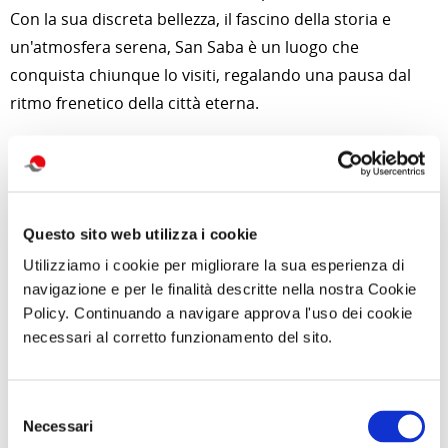
Con la sua discreta bellezza, il fascino della storia e
un'atmosfera serena, San Saba è un luogo che
conquista chiunque lo visiti, regalando una pausa dal
ritmo frenetico della città eterna.
Per approfondimenti e news su quest'attività
clicca qui
Foto di
djedj
da
Pixabay
Questo sito web utilizza i cookie
Utilizziamo i cookie per migliorare la sua esperienza di
di Redazione Cralt Magazine
09 Marzo 2025
navigazione e per le finalità descritte nella nostra Cookie
Policy. Continuando a navigare approva l'uso dei cookie
necessari al corretto funzionamento del sito.
attività correlate:
Selezione
Necessari
del