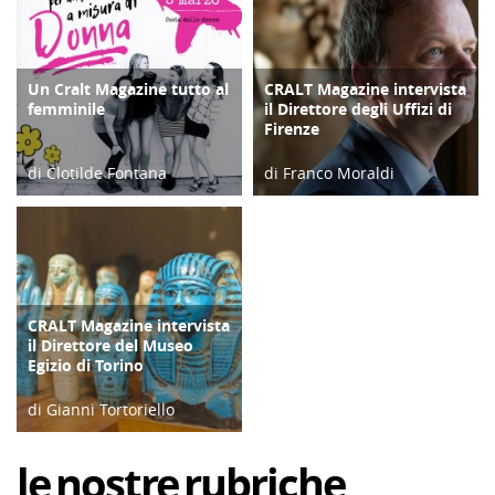
Un Cralt Magazine tutto al
CRALT Magazine intervista
COPERTINA
COPERTINA
femminile
il Direttore degli Uffizi di
Firenze
di Clotilde Fontana
di Franco Moraldi
28/02/23
04/06/19
CRALT Magazine intervista
COPERTINA
il Direttore del Museo
Egizio di Torino
di Gianni Tortoriello
06/04/19
le
nostre
rubriche