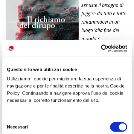
sentiste il bisogno di
fuggire da tutti e tutto
rintanandovi in un
luogo ‘alla fine del
mondo’?
E se questo luogo si
chiamasse ‘Il Pallido
Rifugio’ e si trattasse
Questo sito web utilizza i cookie
di una casa vittoriana
Utilizziamo i cookie per migliorare la sua esperienza di
costruita sopra di una
navigazione e per le finalità descritte nella nostra Cookie
scogliera a picco sul
Policy. Continuando a navigare approva l'uso dei cookie
nulla?
necessari al corretto funzionamento del sito.
E se il vostro soggiorno fosse condiviso con altri improbabili
estranei, tutti motivati dallo stesso desiderio di scomparire
Selezione
sebbene per ragioni totalmente diverse dalle vostre?
Necessari
del
E se il proprietario di questa bizzarra costruzione risultasse