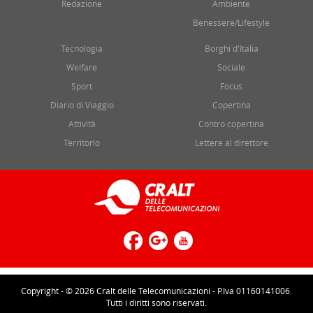
Redazione
Ambiente
Benessere/Lifestyle
Tecnologia
Borghi d'Italia
Welfare
Sociale
Sport
Focus
Diario di Viaggio
Copertina
Attività
Contro copertina
Territorio
Lettere al direttore
Copyright - © 2026 Cralt delle Telecomunicazioni - P.Iva 01160141006.
Tutti i diritti sono riservati.