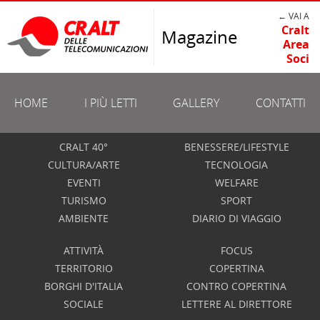
← VAI A
Cralt
Magazine
Area
Soci
HOME
I PIÙ LETTI
GALLERY
CONTATTI
CRALT 40°
BENESSERE/LIFESTYLE
CULTURA/ARTE
TECNOLOGIA
EVENTI
WELFARE
TURISMO
SPORT
AMBIENTE
DIARIO DI VIAGGIO
ATTIVITÀ
FOCUS
TERRITORIO
COPERTINA
BORGHI D'ITALIA
CONTRO COPERTINA
SOCIALE
LETTERE AL DIRETTORE