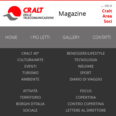
← VAI A
Cralt
Magazine
Area
Soci
HOME
I PIÙ LETTI
GALLERY
CONTATTI
CRALT 40°
BENESSERE/LIFESTYLE
CULTURA/ARTE
TECNOLOGIA
EVENTI
WELFARE
TURISMO
SPORT
AMBIENTE
DIARIO DI VIAGGIO
ATTIVITÀ
FOCUS
TERRITORIO
COPERTINA
BORGHI D'ITALIA
CONTRO COPERTINA
SOCIALE
LETTERE AL DIRETTORE