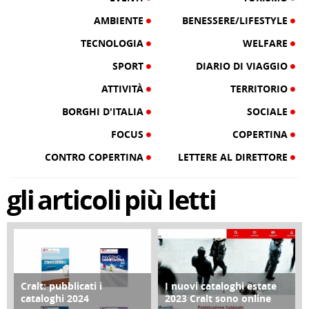
AMBIENTE
BENESSERE/LIFESTYLE
TECNOLOGIA
WELFARE
SPORT
DIARIO DI VIAGGIO
ATTIVITÀ
TERRITORIO
BORGHI D'ITALIA
SOCIALE
FOCUS
COPERTINA
CONTRO COPERTINA
LETTERE AL DIRETTORE
gli
articoli
più letti
Cralt: pubblicati i
I nuovi cataloghi estate
COPERTINA
CONTRO COPERTINA
cataloghi 2024
2023 Cralt sono online