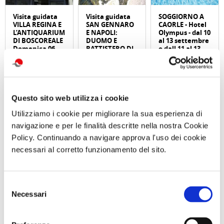
Visita guidata
Visita guidata
SOGGIORNO A
VILLA REGINA E
SAN GENNARO
CAORLE - Hotel
L’ANTIQUARIUM
E NAPOLI:
Olympus - dal 10
DI BOSCOREALE
DUOMO E
al 13 settembre
Domenica 06
BATTISTERO DI
o dall 11 al 13
Settembre 2026
SAN GIOVANNI
settembre
ore 10:00
IN FONTE
Domenica 13
Settembre 2026
ore 10:30
Questo sito web utilizza i cookie
Utilizziamo i cookie per migliorare la sua esperienza di
Comunicato n. 95
Comunicato n. 97
Comunicato n. 29
Napoli 03, Agosto
Napoli, 04 Agosto
Venezia Mestre, 03
navigazione e per le finalità descritte nella nostra Cookie
2026
2026
Agosto 2026
Policy. Continuando a navigare approva l'uso dei cookie
necessari al corretto funzionamento del sito.
potrebbero interessarti
Selezione
Necessari
del
consenso
Antico frantoio Muraglia:
Convenzione CRALT 2026:
FOCUS
FOCUS