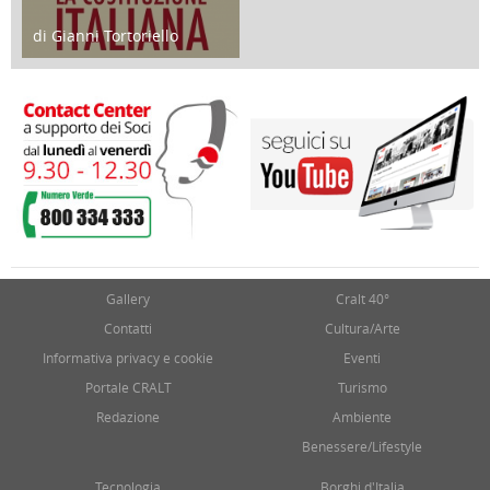
di Gianni Tortoriello
17 Marzo 2018
Gallery
Cralt 40°
Contatti
Cultura/Arte
Informativa privacy e cookie
Eventi
Portale CRALT
Turismo
Redazione
Ambiente
Benessere/Lifestyle
Tecnologia
Borghi d'Italia