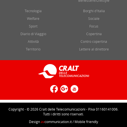
Benessere/Lifestyle
Tecnologia
Borghi d'Italia
Welfare
Sociale
Sport
Focus
Diario di Viaggio
Copertina
Attività
Contro copertina
Territorio
Lettere al direttore
Copyright - © 2026 Cralt delle Telecomunicazioni - P.Iva 01160141006.
Tutti i diritti sono riservati.
Design
av
communication.it
/ Mobile friendly