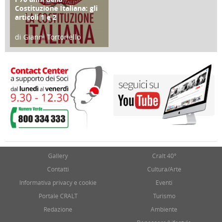
Costituzione Italiana: gli
articoli 1 e 2
di Gianni Tortoriello
17 Marzo 2018
Gallery
Cralt 40°
Contatti
Cultura/Arte
Informativa privacy e cookie
Eventi
Portale CRALT
Turismo
Redazione
Ambiente