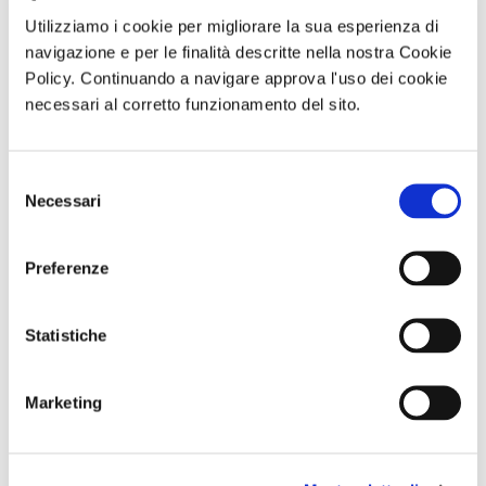
Utilizziamo i cookie per migliorare la sua esperienza di
navigazione e per le finalità descritte nella nostra Cookie
Policy. Continuando a navigare approva l'uso dei cookie
necessari al corretto funzionamento del sito.
Visita guidata
ABBONAMENTO
GARA DI PESCA
VILLA REGINA E
PER LA
– Naviglio del
L’ANTIQUARIUM
STAGIONE
Brenta - Sabato
Selezione
DI BOSCOREALE
2026/2027 AL
12 Settembre
Necessari
Domenica 06
TEATRO TOTO'
2026 - Località
del
Settembre 2026
Dolo (VE)
consenso
ore 10:00
Preferenze
Comunicato n. 95
Comunicato n. 100
Comunicato n. 30
Napoli 03, Agosto
Napoli, 06 Agosto
Venezia Mestre, 04
2026
2026
Agosto 2026
Statistiche
potrebbero interessarti
Marketing