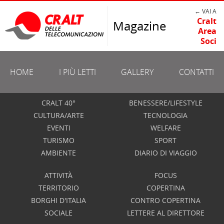
← VAI A
Cralt
Magazine
Area
Soci
HOME
I PIÙ LETTI
GALLERY
CONTATTI
CRALT 40°
BENESSERE/LIFESTYLE
CULTURA/ARTE
TECNOLOGIA
EVENTI
WELFARE
TURISMO
SPORT
AMBIENTE
DIARIO DI VIAGGIO
ATTIVITÀ
FOCUS
TERRITORIO
COPERTINA
BORGHI D'ITALIA
CONTRO COPERTINA
SOCIALE
LETTERE AL DIRETTORE