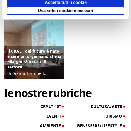
Accetta tutti i cookie
di Redazione Cralt
di Gianni Tortoriello
Magazine
Usa solo i cookie necessari
03/09/25
10/09/24
Il CRALT del futuro è nato
COPERTINA
e sarà un organismo che si
allargherà a tutto il
settore
di Gianni Tortoriello
18/07/24
le
nostre
rubriche
CRALT 40°
CULTURA/ARTE
EVENTI
TURISMO
AMBIENTE
BENESSERE/LIFESTYLE