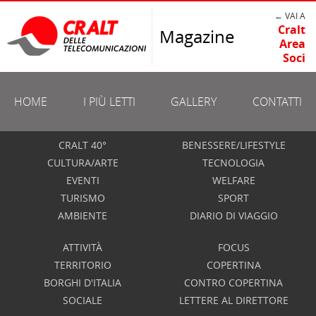
← VAI A
Cralt
Magazine
Area
Soci
HOME
I PIÙ LETTI
GALLERY
CONTATTI
CRALT 40°
BENESSERE/LIFESTYLE
CULTURA/ARTE
TECNOLOGIA
EVENTI
WELFARE
TURISMO
SPORT
AMBIENTE
DIARIO DI VIAGGIO
ATTIVITÀ
FOCUS
TERRITORIO
COPERTINA
BORGHI D'ITALIA
CONTRO COPERTINA
SOCIALE
LETTERE AL DIRETTORE