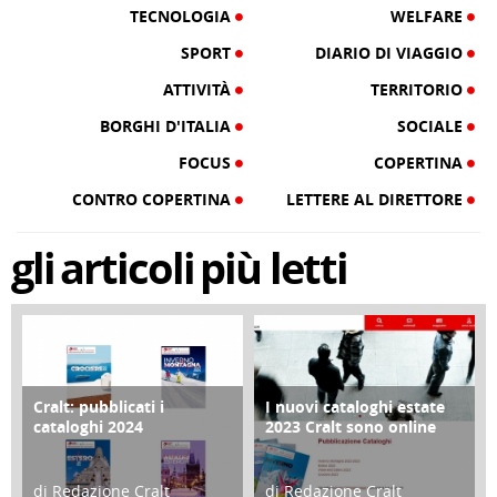
TECNOLOGIA
WELFARE
SPORT
DIARIO DI VIAGGIO
ATTIVITÀ
TERRITORIO
BORGHI D'ITALIA
SOCIALE
FOCUS
COPERTINA
CONTRO COPERTINA
LETTERE AL DIRETTORE
gli
articoli
più letti
Cralt: pubblicati i
I nuovi cataloghi estate
COPERTINA
CONTRO COPERTINA
cataloghi 2024
2023 Cralt sono online
di Redazione Cralt
di Redazione Cralt