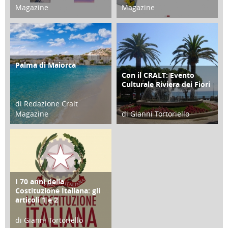
Magazine
Magazine
21 Novembre 2023
07 Marzo 2023
Palma di Maiorca
ATTIVITÀ
Con il CRALT: Evento
ATTIVITÀ
Culturale Riviera dei Fiori
di Redazione Cralt
Magazine
di Gianni Tortoriello
25 Giugno 2016
16 Febbraio 2018
I 70 anni della
FOCUS
Costituzione Italiana: gli
articoli 1 e 2
di Gianni Tortoriello