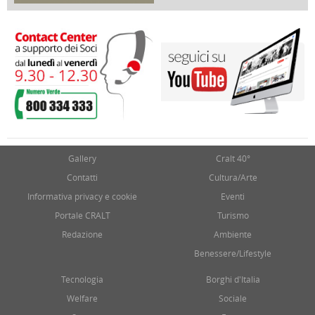
17 Marzo 2018
Gallery
Cralt 40°
Contatti
Cultura/Arte
Informativa privacy e cookie
Eventi
Portale CRALT
Turismo
Redazione
Ambiente
Benessere/Lifestyle
Tecnologia
Borghi d'Italia
Welfare
Sociale