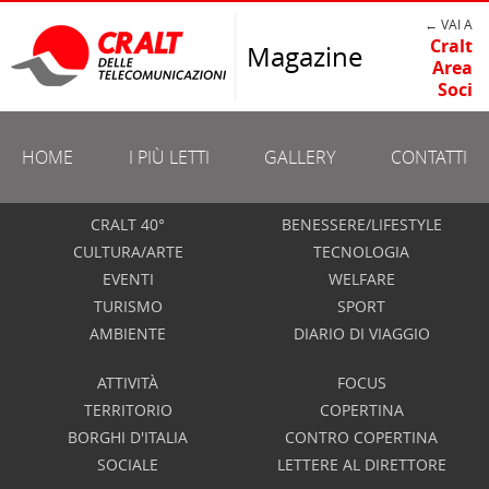
← VAI A
Cralt
Magazine
Area
Soci
HOME
I PIÙ LETTI
GALLERY
CONTATTI
CRALT 40°
BENESSERE/LIFESTYLE
CULTURA/ARTE
TECNOLOGIA
EVENTI
WELFARE
TURISMO
SPORT
AMBIENTE
DIARIO DI VIAGGIO
ATTIVITÀ
FOCUS
TERRITORIO
COPERTINA
BORGHI D'ITALIA
CONTRO COPERTINA
SOCIALE
LETTERE AL DIRETTORE