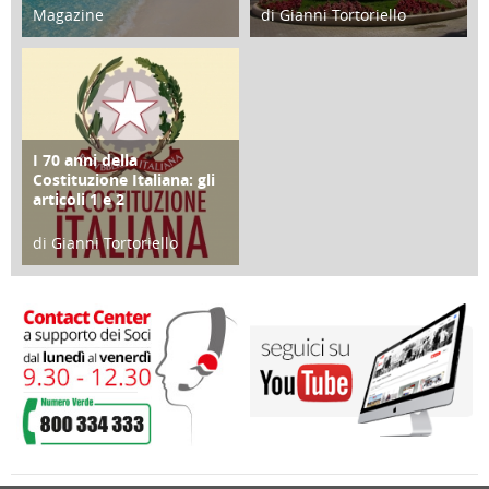
Magazine
di Gianni Tortoriello
25 Giugno 2016
16 Febbraio 2018
I 70 anni della
FOCUS
Costituzione Italiana: gli
articoli 1 e 2
di Gianni Tortoriello
17 Marzo 2018