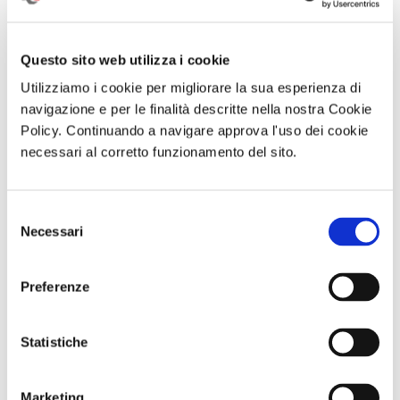
Questo sito web utilizza i cookie
Utilizziamo i cookie per migliorare la sua esperienza di
navigazione e per le finalità descritte nella nostra Cookie
Policy. Continuando a navigare approva l'uso dei cookie
necessari al corretto funzionamento del sito.
Selezione
Abbonameni
ABBONAMENTO
Trekking con
Necessari
del
Trenitalia
PER LA
aperitivo IL
STAGIONE
MONTE FAITO -
consenso
2026/2027 AL
UNA TERRAZZA
TEATRO TOTO'
SUL GOLFO
Preferenze
Sabato 19
Settembre 2026
ore 09:30
Statistiche
Comunicato n. 23
Comunicato n. 100
Comunicato n. 98
Palermo, 30 Giugno
Napoli, 06 Agosto
Napoli, 04 Agosto
Marketing