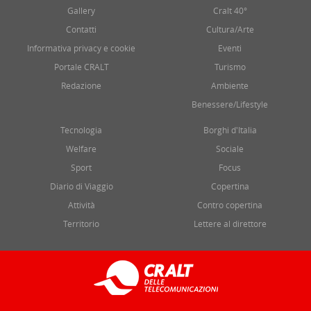
Gallery
Cralt 40°
Contatti
Cultura/Arte
Informativa privacy e cookie
Eventi
Portale CRALT
Turismo
Redazione
Ambiente
Benessere/Lifestyle
Tecnologia
Borghi d'Italia
Welfare
Sociale
Sport
Focus
Diario di Viaggio
Copertina
Attività
Contro copertina
Territorio
Lettere al direttore