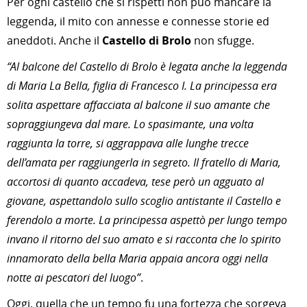
Per ogni castello che si rispetti non può mancare la
leggenda, il mito con annesse e connesse storie ed
aneddoti. Anche il
Castello di Brolo
non sfugge.
“Al balcone del Castello di Brolo è legata anche la leggenda
di Maria La Bella, figlia di Francesco I. La principessa era
solita aspettare affacciata al balcone il suo amante che
sopraggiungeva dal mare. Lo spasimante, una volta
raggiunta la torre, si aggrappava alle lunghe trecce
dell’amata per raggiungerla in segreto. Il fratello di Maria,
accortosi di quanto accadeva, tese però un agguato al
giovane, aspettandolo sullo scoglio antistante il Castello e
ferendolo a morte. La principessa aspettò per lungo tempo
invano il ritorno del suo amato e si racconta che lo spirito
innamorato della bella Maria appaia ancora oggi nella
notte ai pescatori del luogo”
.
Oggi, quella che un tempo fu una fortezza che sorgeva