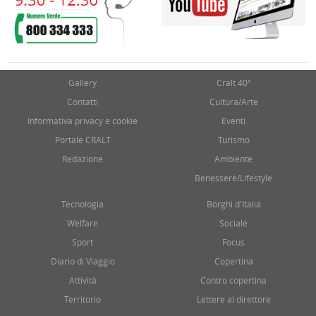
Gallery
Cralt 40°
Contatti
Cultura/Arte
Informativa privacy e cookie
Eventi
Portale CRALT
Turismo
Redazione
Ambiente
Benessere/Lifestyle
Tecnologia
Borghi d'Italia
Welfare
Sociale
Sport
Focus
Diario di Viaggio
Copertina
Attività
Contro copertina
Territorio
Lettere al direttore