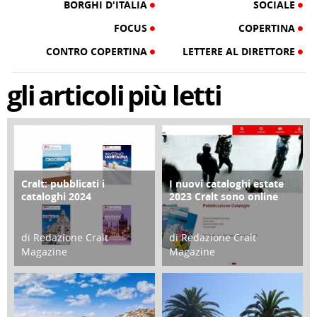
BORGHI D'ITALIA
SOCIALE
FOCUS
COPERTINA
CONTRO COPERTINA
LETTERE AL DIRETTORE
gli
articoli
più letti
Cralt: pubblicati i
I nuovi cataloghi estate
COPERTINA
CONTRO COPERTINA
cataloghi 2024
2023 Cralt sono online
di Redazione Cralt
di Redazione Cralt
Magazine
Magazine
21 Novembre 2023
07 Marzo 2023