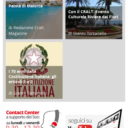
Palma di Maiorca
ATTIVITÀ
Con il CRALT: Evento
ATTIVITÀ
Culturale Riviera dei Fiori
di Redazione Cralt
Magazine
di Gianni Tortoriello
25 Giugno 2016
16 Febbraio 2018
I 70 anni della
FOCUS
Costituzione Italiana: gli
articoli 1 e 2
di Gianni Tortoriello
17 Marzo 2018