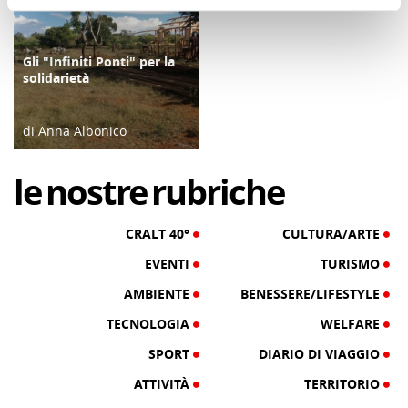
Gli "Infiniti Ponti" per la
FOCUS
solidarietà
di Anna Albonico
28/06/21
le
nostre
rubriche
CRALT 40°
CULTURA/ARTE
EVENTI
TURISMO
AMBIENTE
BENESSERE/LIFESTYLE
TECNOLOGIA
WELFARE
SPORT
DIARIO DI VIAGGIO
ATTIVITÀ
TERRITORIO