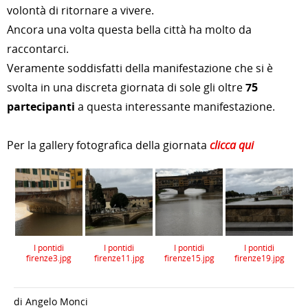
volontà di ritornare a vivere.
Ancora una volta questa bella città ha molto da
raccontarci.
Veramente soddisfatti della manifestazione che si è
svolta in una discreta giornata di sole gli oltre
75
partecipanti
a questa interessante manifestazione.
Per la gallery fotografica della giornata
clicca qui
I pontidi
I pontidi
I pontidi
I pontidi
firenze3.jpg
firenze11.jpg
firenze15.jpg
firenze19.jpg
di Angelo Monci