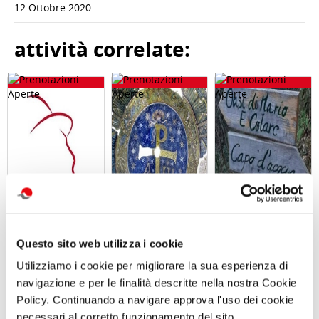
12 Ottobre 2020
attività correlate:
ABBONAMENTO
Visita guidata
Giornata in
PER LA
SAN GENNARO
natura con
Questo sito web utilizza i cookie
STAGIONE
E NAPOLI:
picnic L’OASI
Utilizziamo i cookie per migliorare la sua esperienza di
2026/2027 AL
DUOMO E
NATURALISTICA
TEATRO TOTO'
BATTISTERO DI
DI MARIO
navigazione e per le finalità descritte nella nostra Cookie
SAN GIOVANNI
Sabato 12
Policy. Continuando a navigare approva l'uso dei cookie
IN FONTE
Settembre 2026
Domenica 13
ore 10:00
necessari al corretto funzionamento del sito.