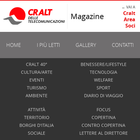
← VAI A
Cralt
Magazine
Area
Soci
HOME
I PIÙ LETTI
GALLERY
CONTATTI
CRALT 40°
BENESSERE/LIFESTYLE
CULTURA/ARTE
TECNOLOGIA
EVENTI
WELFARE
TURISMO
SPORT
AMBIENTE
DIARIO DI VIAGGIO
ATTIVITÀ
FOCUS
TERRITORIO
COPERTINA
BORGHI D'ITALIA
CONTRO COPERTINA
SOCIALE
LETTERE AL DIRETTORE