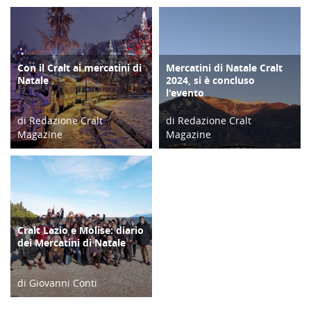
Con il Cralt ai mercatini di
Mercatini di Natale Cralt
TURISMO
COPERTINA
Natale
2024, si è concluso
l'evento
di Redazione Cralt
di Redazione Cralt
Magazine
Magazine
20/11/21
16/12/24
Cralt Lazio e Molise: diario
DIARIO DI VIAGGIO
dei Mercatini di Natale
di Giovanni Conti
09/12/21