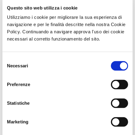
Guardate la Gallery completa
cliccando qui
Questo sito web utilizza i cookie
Utilizziamo i cookie per migliorare la sua esperienza di
navigazione e per le finalità descritte nella nostra Cookie
Policy. Continuando a navigare approva l'uso dei cookie
necessari al corretto funzionamento del sito.
Mercatini di
Mercatini di
Mercatini di
Mercatini di
Natale07.JPG
Natale13.JPG
Natale20.JPG
Natale46.JPG
Selezione
Necessari
del
di Redazione Cralt Magazine
consenso
19 Dicembre 2025
Preferenze
attività correlate:
Statistiche
Marketing