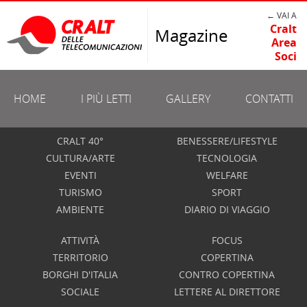
← VAI A
Cralt
Magazine
Area
Soci
HOME
I PIÙ LETTI
GALLERY
CONTATTI
CRALT 40°
BENESSERE/LIFESTYLE
CULTURA/ARTE
TECNOLOGIA
EVENTI
WELFARE
TURISMO
SPORT
AMBIENTE
DIARIO DI VIAGGIO
ATTIVITÀ
FOCUS
TERRITORIO
COPERTINA
BORGHI D'ITALIA
CONTRO COPERTINA
SOCIALE
LETTERE AL DIRETTORE