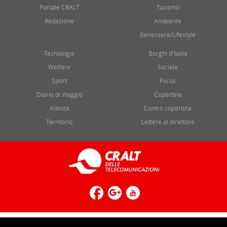
Portale CRALT
Turismo
Redazione
Ambiente
Benessere/Lifestyle
Tecnologia
Borghi d'Italia
Welfare
Sociale
Sport
Focus
Diario di Viaggio
Copertina
Attività
Contro copertina
Territorio
Lettere al direttore