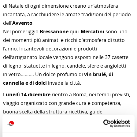
di Natale di ogni dimensione creano un’atmosfera
incantata, a racchiudere le amate tradizioni del periodo
dell’
Avvento
.
Nel pomeriggio
Bressanone
qui i
Mercatini
sono uno
dei momenti più animati e ricchi d'atmosfera di tutto
l’anno. Incantevoli decorazioni e prodotti
dell’artigianato locale vengono esposti nelle 37 casette
di legno: statuette in legno, candele, sfere e angioletti
in vetro………. Un dolce profumo di
vin brulé, di
cannella e di dolci
invade la città.
Lunedì 14 dicembre
rientro a Roma, nei tempi previsti,
viaggio organizzato con grande cura e competenza,
buona scelta della struttura ricettiva, guide
competenti, autista professionale, bus all’altezza del
viaggio.