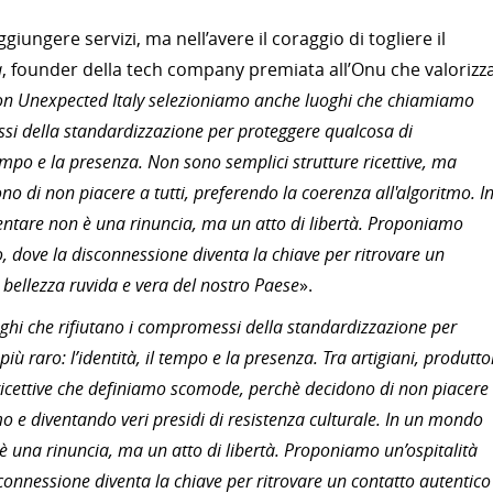
ggiungere servizi, ma nell’avere il coraggio di togliere il
a
, founder della tech company premiata all’Onu che valorizza
n Unexpected Italy selezioniamo anche luoghi che chiamiamo
si della standardizzazione per proteggere qualcosa di
empo e la presenza. Non sono semplici strutture ricettive, ma
ono di non piacere a tutti, preferendo la coerenza all'algoritmo. I
llentare non è una rinuncia, ma un atto di libertà. Proponiamo
rio, dove la disconnessione diventa la chiave per ritrovare un
a bellezza ruvida e vera del nostro Paese
».
ghi che rifiutano i compromessi della standardizzazione per
raro: l’identità, il tempo e la presenza. Tra artigiani, produtto
e ricettive che definiamo scomode, perchè decidono di non piacere
tmo e diventando veri presidi di resistenza culturale. In un mondo
n è una rinuncia, ma un atto di libertà. Proponiamo un’ospitalità
isconnessione diventa la chiave per ritrovare un contatto autentico