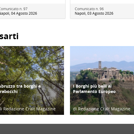
Comunicato n. 97
Comunicato n. 96
Napoli, 04 Agosto 2026
Napoli, 03 Agosto 2026
sarti
Abruzzo tra borghi e
I Borghi più belli al
ATTIVITÀ
TERRITORIO
trabocchi
Parlamento Europeo
di Redazione Cralt Magazine
di Redazione Cralt Magazine
26/05/23
11/04/17