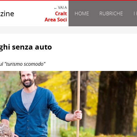
← VAI A
zine
Cralt
HOME
RUBRICHE
I
Area Soci
rghi senza auto
sul "turismo scomodo"