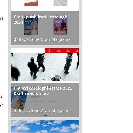
Cralt: pubblicati i cataloghi
COPERTINA
 il
2024
di Redazione Cralt Magazine
21 Novembre 2023
n
I nuovi cataloghi estate 2023
CONTRO COPERTINA
Cralt sono online
ri
 a
di Redazione Cralt Magazine
07 Marzo 2023