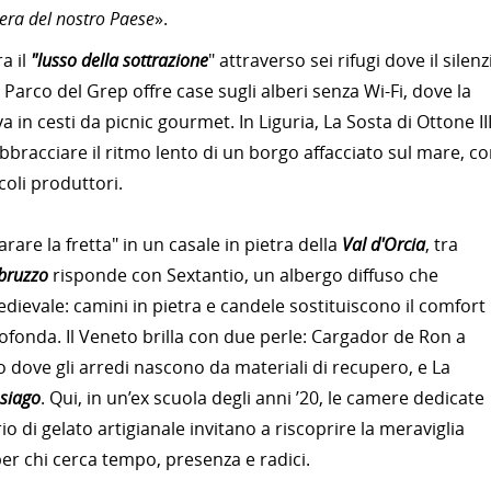
vera del nostro Paese
».
a il
"lusso della sottrazione
" attraverso sei rifugi dove il silenz
l Parco del Grep offre case sugli alberi senza Wi-Fi, dove la
a in cesti da picnic gourmet. In Liguria, La Sosta di Ottone II
bbracciare il ritmo lento di un borgo affacciato sul mare, c
coli produttori.
arare la fretta" in un casale in pietra della
Val d'Orcia
, tra
bruzzo
risponde con Sextantio, un albergo diffuso che
dievale: camini in pietra e candele sostituiscono il comfort
fonda. Il Veneto brilla con due perle: Cargador de Ron a
dove gli arredi nascono da materiali di recupero, e La
Asiago
. Qui, in un’ex scuola degli anni ’20, le camere dedicate
io di gelato artigianale invitano a riscoprire la meraviglia
 per chi cerca tempo, presenza e radici.