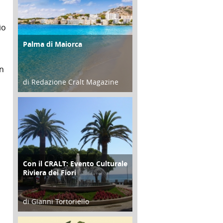
io
Palma di Maiorca
ATTIVITÀ
I
on
di Redazione Cralt Magazine
25 Giugno 2016
Con il CRALT: Evento Culturale
ATTIVITÀ
Riviera dei Fiori
di Gianni Tortoriello
16 Febbraio 2018