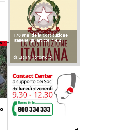
I 70 anni della Costituzione
FOCUS
Italiana: gli articoli 1 e 2
di Gianni Tortoriello
17 Marzo 2018
IO