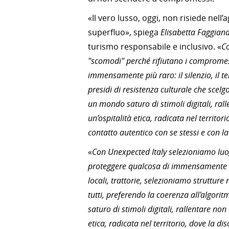
«Il vero lusso, oggi, non risiede nell’a
superfluo», spiega
Elisabetta Faggian
turismo responsabile e inclusivo. «
Co
"scomodi" perché rifiutano i compromes
immensamente più raro: il silenzio, il t
presidi di resistenza culturale che scelg
un mondo saturo di stimoli digitali, ra
un’ospitalità etica, radicata nel territo
contatto autentico con se stessi e con l
«
Con Unexpected Italy selezioniamo luo
proteggere qualcosa di immensamente più 
locali, trattorie, selezioniamo struttur
tutti, preferendo la coerenza all'algori
saturo di stimoli digitali, rallentare no
etica, radicata nel territorio, dove la d