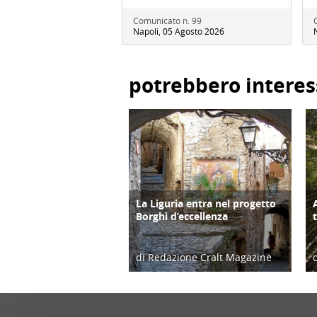
Comunicato n. 99
Napoli, 05 Agosto 2026
potrebbero interes
La Liguria entra nel progetto
TERRITORIO
Borghi d’eccellenza
di Redazione Cralt Magazine
24/08/17