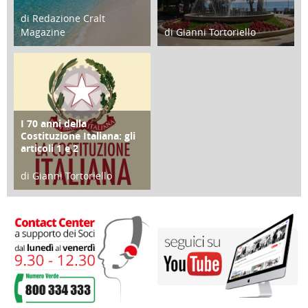
di Redazione Cralt
Magazine
di Gianni Tortoriello
25 Giugno 2016
16 Febbraio 2018
I 70 anni della
FOCUS
Costituzione Italiana: gli
articoli 1 e 2
di Gianni Tortoriello
17 Marzo 2018