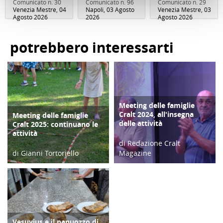
Comunicato n. 30
Comunicato n. 96
Comunicato n. 29
Venezia Mestre, 04
Napoli, 03 Agosto
Venezia Mestre, 03
Agosto 2026
2026
Agosto 2026
potrebbero interessarti
Meeting delle famiglie
COPERTINA
Cralt 2024, all'insegna
Meeting delle famiglie
COPERTINA
delle attività
Cralt 2025: continuano le
attività
di Redazione Cralt
di Gianni Tortoriello
Magazine
03/09/25
10/09/24
Vesuvius e il panuozzo di
COPERTINA