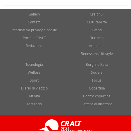
Gallery
Cralt 40°
Contatti
Cultura/Arte
Informativa privacy e cookie
Eventi
Portale CRALT
Turismo
Redazione
Ambiente
Benessere/Lifestyle
Tecnologia
Borghi d'Italia
Welfare
Sociale
Sport
Focus
Diario di Viaggio
Copertina
Attività
Contro copertina
Territorio
Lettere al direttore