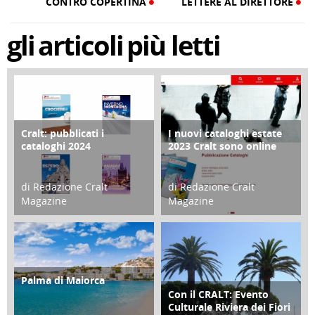
CONTRO COPERTINA
LETTERE AL DIRETTORE
gli
articoli
più letti
Cralt: pubblicati i
I nuovi cataloghi estate
COPERTINA
CONTRO COPERTINA
cataloghi 2024
2023 Cralt sono online
di Redazione Cralt
di Redazione Cralt
Magazine
Magazine
21 Novembre 2023
07 Marzo 2023
Palma di Maiorca
ATTIVITÀ
Con il CRALT: Evento
ATTIVITÀ
Culturale Riviera dei Fiori