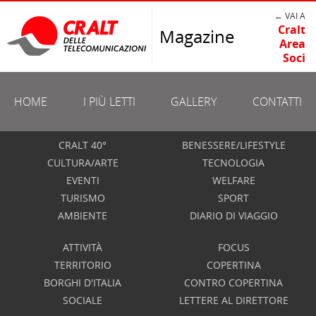
← VAI A
Cralt
Magazine
Area
Soci
HOME
I PIÙ LETTI
GALLERY
CONTATTI
CRALT 40°
BENESSERE/LIFESTYLE
CULTURA/ARTE
TECNOLOGIA
EVENTI
WELFARE
TURISMO
SPORT
AMBIENTE
DIARIO DI VIAGGIO
ATTIVITÀ
FOCUS
TERRITORIO
COPERTINA
BORGHI D'ITALIA
CONTRO COPERTINA
SOCIALE
LETTERE AL DIRETTORE