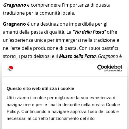
Gragnano
e comprendere l'importanza di questa
tradizione per la comunità locale.
Gragnano
è una destinazione imperdibile per gli
amanti della pasta di qualità. La
"Via della Pasta"
offre
un'esperienza unica per immergersi nella tradizione e
nell'arte della produzione di pasta. Con i suoi pastifici
storici, i piatti deliziosi e il
Museo della Pasta
,
Gragnano
è
un luogo che soddisferà i desideri di ogni appassionato
di pasta.
Per approfondimenti e news su quest'attività
clicca qui
Questo sito web utilizza i cookie
Utilizziamo i cookie per migliorare la sua esperienza di
Foto di
KatiaDelSavio
da
Pixabay
navigazione e per le finalità descritte nella nostra Cookie
Policy. Continuando a navigare approva l'uso dei cookie
di Redazione Cralt Magazine
necessari al corretto funzionamento del sito.
14 Giugno 2023