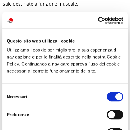
sale destinate a funzione museale.
di Redazione Cralt Magazine
11 Dicembre 2019
attività correlate:
Questo sito web utilizza i cookie
Utilizziamo i cookie per migliorare la sua esperienza di
navigazione e per le finalità descritte nella nostra Cookie
Policy. Continuando a navigare approva l'uso dei cookie
necessari al corretto funzionamento del sito.
Selezione
Necessari
del
consenso
Preferenze
Gita giornaliera
Trekking con
Abbonameni
- Il cimitero
aperitivo IL
Trenitalia
delle
MONTE FAITO -