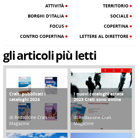
ATTIVITÀ
TERRITORIO
BORGHI D'ITALIA
SOCIALE
FOCUS
COPERTINA
CONTRO COPERTINA
LETTERE AL DIRETTORE
gli
articoli
più letti
Cralt: pubblicati i
I nuovi cataloghi estate
COPERTINA
CONTRO COPERTINA
cataloghi 2024
2023 Cralt sono online
di Redazione Cralt
di Redazione Cralt
Magazine
Magazine
21 Novembre 2023
07 Marzo 2023