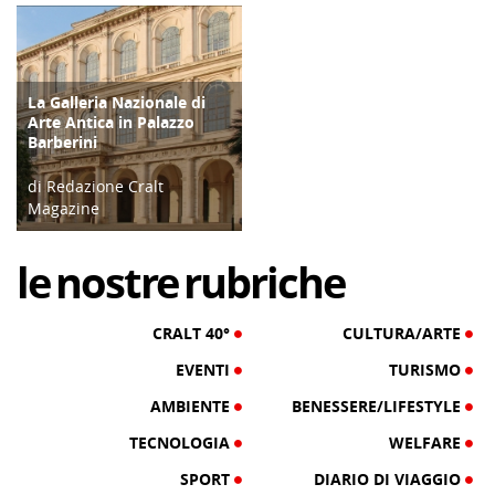
23/08/17
27/11/17
La Galleria Nazionale di
TERRITORIO
Arte Antica in Palazzo
Barberini
di Redazione Cralt
Magazine
01/10/16
le
nostre
rubriche
CRALT 40°
CULTURA/ARTE
EVENTI
TURISMO
AMBIENTE
BENESSERE/LIFESTYLE
TECNOLOGIA
WELFARE
SPORT
DIARIO DI VIAGGIO