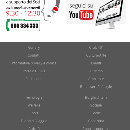
Gallery
Cralt 40°
Contatti
Cultura/Arte
Informativa privacy e cookie
Eventi
Portale CRALT
Turismo
Redazione
Ambiente
Benessere/Lifestyle
Tecnologia
Borghi d'Italia
Welfare
Sociale
Sport
Focus
Diario di Viaggio
Copertina
Attività
Contro copertina