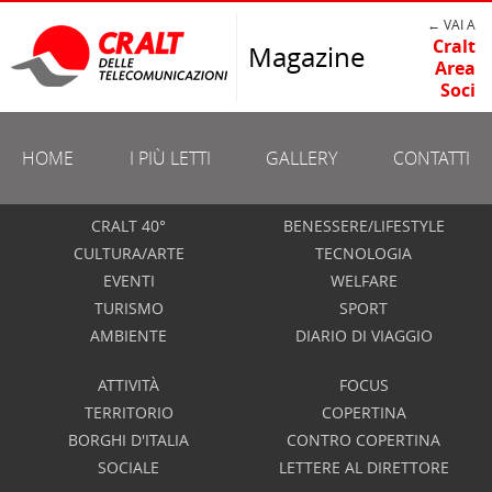
← VAI A
Cralt
Magazine
Area
Soci
HOME
I PIÙ LETTI
GALLERY
CONTATTI
CRALT 40°
BENESSERE/LIFESTYLE
CULTURA/ARTE
TECNOLOGIA
EVENTI
WELFARE
TURISMO
SPORT
AMBIENTE
DIARIO DI VIAGGIO
ATTIVITÀ
FOCUS
TERRITORIO
COPERTINA
BORGHI D'ITALIA
CONTRO COPERTINA
SOCIALE
LETTERE AL DIRETTORE