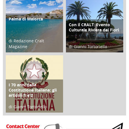
Palma di Maiorca
ATTIVITÀ
Con il CRALT: Evento
ATTIVITÀ
Culturale Riviera dei Fiori
di Redazione Cralt
Magazine
di Gianni Tortoriello
25 Giugno 2016
16 Febbraio 2018
I 70 anni della
FOCUS
Costituzione Italiana: gli
articoli 1 e 2
di Gianni Tortoriello
17 Marzo 2018