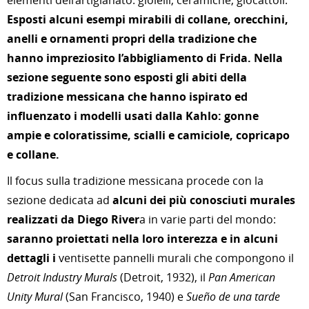
elementi dell’artigianato: gioielli, ceramiche, giocattoli.
Esposti alcuni esempi mirabili di collane, orecchini,
anelli e ornamenti propri della tradizione che
hanno impreziosito l’abbigliamento di Frida. Nella
sezione seguente sono esposti gli abiti della
tradizione messicana che hanno ispirato ed
influenzato i modelli usati dalla Kahlo: gonne
ampie e coloratissime, scialli e camiciole, copricapo
e collane.
Il focus sulla tradizione messicana procede con la
sezione dedicata ad
alcuni dei più conosciuti murales
realizzati da Diego River
a in varie parti del mondo:
saranno proiettati nella loro interezza e in alcuni
dettagli i
ventisette pannelli murali che compongono il
Detroit Industry Murals
(Detroit, 1932), il
Pan American
Unity Mural
(San Francisco, 1940) e
Sueño de una tarde