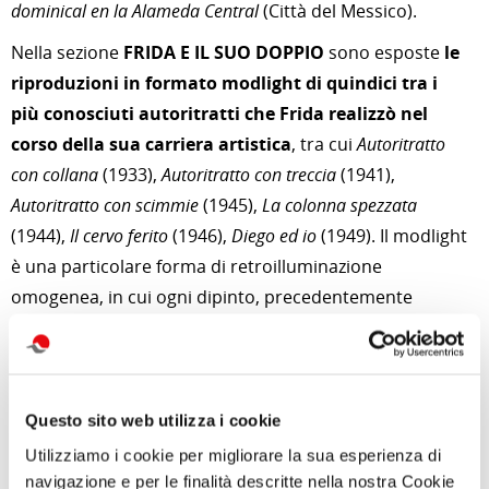
dominical en la Alameda Central
(Città del Messico).
Nella sezione
FRIDA E IL SUO DOPPIO
sono esposte
le
riproduzioni in formato modlight di quindici tra i
più conosciuti autoritratti che Frida realizzò nel
corso della sua carriera artistica
, tra cui
Autoritratto
con collana
(1933),
Autoritratto con treccia
(1941),
Autoritratto con scimmie
(1945),
La colonna spezzata
(1944),
Il cervo ferito
(1946),
Diego ed io
(1949). Il modlight
è una particolare forma di retroilluminazione
omogenea, in cui ogni dipinto, precedentemente
digitalizzato, viene riprodotto su uno speciale film
mantenendo inalterate le dimensioni originali.
A conferma della grande fama globale di cui la pittrice
Questo sito web utilizza i cookie
messicana gode, la mostra prosegue con
una
Utilizziamo i cookie per migliorare la sua esperienza di
straordinaria collezione di francobolli
, dove Frida è
navigazione e per le finalità descritte nella nostra Cookie