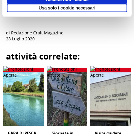
Usa solo i cookie necessari
20.FRIDA
17.FRIDA
9.FRIDA
7.FRIDA
KHALO.jpg
KHALO.jpg
KHALO.jpg
KHALO.jpg
di Redazione Cralt Magazine
28 Luglio 2020
attività correlate:
GARA DI PESCA
Giornata in
Visita guidata