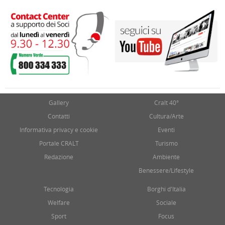
Gallery
Cralt 40°
Contatti
Cultura/Arte
Informativa privacy e cookie
Eventi
Portale CRALT
Turismo
Redazione
Ambiente
Benessere/Lifestyle
Tecnologia
Borghi d'Italia
Welfare
Sociale
Sport
Focus