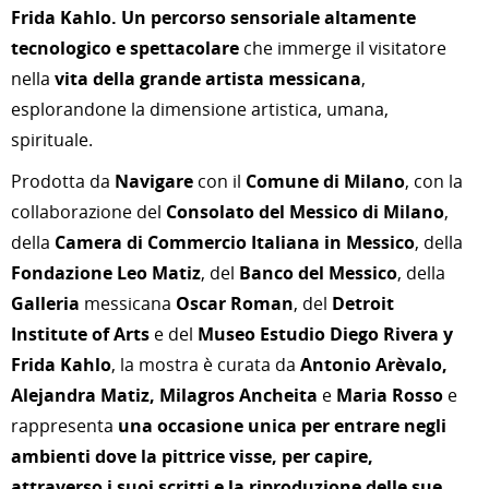
Frida Kahlo.
Un percorso sensoriale altamente
tecnologico e spettacolare
che immerge il visitatore
nella
vita della grande artista messicana
,
esplorandone la dimensione artistica, umana,
spirituale.
Prodotta da
Navigare
con il
Comune di Milano
, con la
collaborazione del
Consolato del Messico di Milano
,
della
Camera di Commercio Italiana in Messico
, della
Fondazione Leo Matiz
, del
Banco del
Messico
, della
Galleria
messicana
Oscar Roman
, del
Detroit
Institute of Arts
e del
Museo Estudio Diego Rivera y
Frida Kahlo
, la mostra è curata da
Antonio Arèvalo,
Alejandra Matiz, Milagros Ancheita
e
Maria Rosso
e
rappresenta
una occasione unica per entrare negli
ambienti dove la pittrice visse, per capire,
attraverso i suoi scritti e la riproduzione delle sue