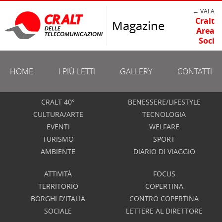
← VAI A
Cralt
Magazine
Area
Soci
HOME
I PIÙ LETTI
GALLERY
CONTATTI
CRALT 40°
BENESSERE/LIFESTYLE
CULTURA/ARTE
TECNOLOGIA
EVENTI
WELFARE
TURISMO
SPORT
AMBIENTE
DIARIO DI VIAGGIO
ATTIVITÀ
FOCUS
TERRITORIO
COPERTINA
BORGHI D'ITALIA
CONTRO COPERTINA
SOCIALE
LETTERE AL DIRETTORE