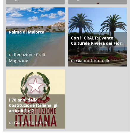
21 Novembre 2023
07 Marzo 2023
Palma di Maiorca
ATTIVITÀ
Con il CRALT: Evento
ATTIVITÀ
Culturale Riviera dei Fiori
di Redazione Cralt
Magazine
di Gianni Tortoriello
25 Giugno 2016
16 Febbraio 2018
I 70 anni della
FOCUS
Costituzione Italiana: gli
articoli 1 e 2
di Gianni Tortoriello
17 Marzo 2018