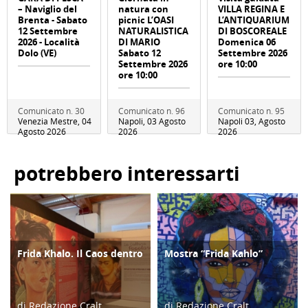
– Naviglio del
natura con
VILLA REGINA E
Brenta - Sabato
picnic L’OASI
L’ANTIQUARIUM
12 Settembre
NATURALISTICA
DI BOSCOREALE
2026 - Località
DI MARIO
Domenica 06
Dolo (VE)
Sabato 12
Settembre 2026
Settembre 2026
ore 10:00
ore 10:00
Comunicato n. 30
Comunicato n. 96
Comunicato n. 95
Venezia Mestre, 04
Napoli, 03 Agosto
Napoli 03, Agosto
Agosto 2026
2026
2026
potrebbero interessarti
Frida Khalo. Il Caos dentro
Mostra “Frida Kahlo”
CULTURA/ARTE
CULTURA/ARTE
di Redazione Cralt
di Redazione Cralt