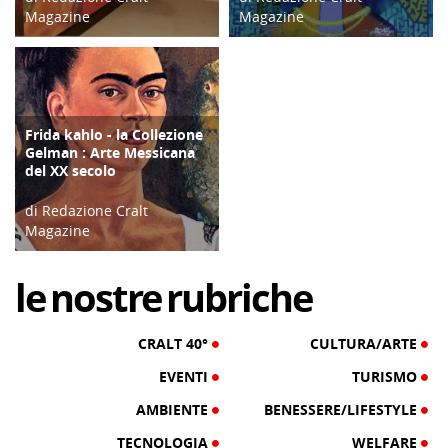
Magazine
Magazine
15/06/22
03/04/18
Frida kahlo - la Collezione
CULTURA/ARTE
Gelman : Arte Messicana
del XX secolo
di Redazione Cralt
Magazine
12/12/16
le
nostre
rubriche
CRALT 40°
CULTURA/ARTE
EVENTI
TURISMO
AMBIENTE
BENESSERE/LIFESTYLE
TECNOLOGIA
WELFARE