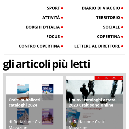
SPORT
DIARIO DI VIAGGIO
ATTIVITÀ
TERRITORIO
BORGHI D'ITALIA
SOCIALE
FOCUS
COPERTINA
CONTRO COPERTINA
LETTERE AL DIRETTORE
gli
articoli
più letti
Cralt: pubblicati i
I nuovi cataloghi estate
COPERTINA
CONTRO COPERTINA
cataloghi 2024
2023 Cralt sono online
di Redazione Cralt
di Redazione Cralt
Magazine
Magazine